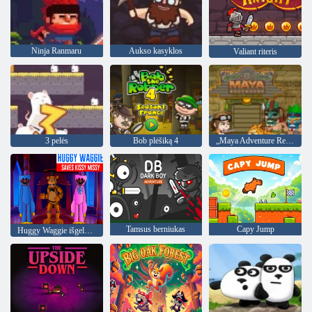
Ninja Ranmaru
Aukso kasyklos
Valiant riteris
3 pelės
Bob plėšiką 4
„Maya Adventure Remastered“
Tamsus berniukas
Capy Jump
Huggy Waggie išgelbėjo Kissy Missy