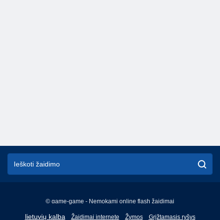
© game-game - Nemokami online flash žaidimai
English
lietuvių kalba
Žaidimai internete
Žymos
Grįžtamasis ryšys