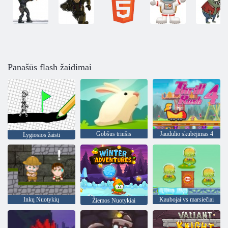
Panašūs flash žaidimai
Gobšus triušis
Jaudulio skubėjimas 4
Lygiosios žaisti
Inkų Nuotykių
Kaubojai vs marsiečiai
Žiemos Nuotykiai