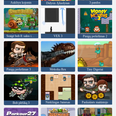
Aukštyn kojomis
3 pandos
Didysis Ąžuolynas
Sraigė bob 8: salos istorija
VEX 3
Pinigų perkėlimas 2
Pinigų perkėlimas 3 sargybos pareiga
Meksika Rex
Tiny Digeriai
Niekšingas Jamesas
Paskutinės maitintojo
Bob plėšiką 3