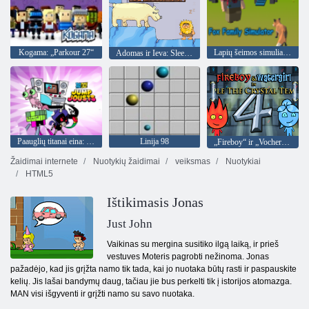
Kogama: „Parkour 27“
Lapių šeimos simuliatorius
Adomas ir Ieva: Sleepwalker
Paauglių titanai eina: šokinė
Linija 98
„Fireboy“ ir „Vochergirl 4“: „Crystal Temple“
Žaidimai internete
Nuotykių žaidimai
veiksmas
Nuotykiai
HTML5
Ištikimasis Jonas
Just John
Vaikinas su mergina susitiko ilgą laiką, ir prieš
vestuves Moteris pagrobti nežinoma. Jonas
pažadėjo, kad jis grįžta namo tik tada, kai jo nuotaka būtų rasti ir paspauskite
kelių. Jis lašai bandymų daug, tačiau jie bus perkelti tik į istorijos atomazga.
MAN visi išgyventi ir grįžti namo su savo nuotaka.