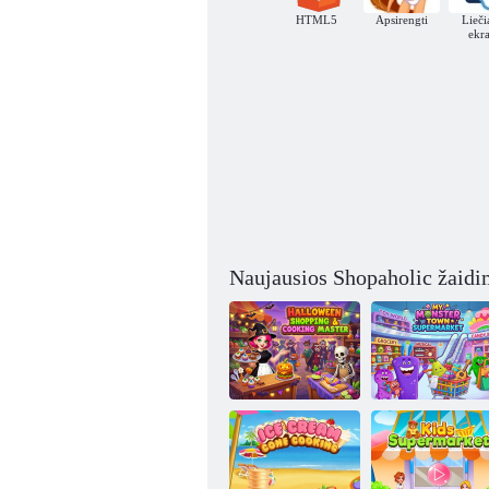
HTML5
Apsirengti
Lieč
ekr
Naujausios Shopaholic žaidi
Helovino
pirkinių ir
maisto
Mano Monster
gaminimo
Town prekybos
meistras
centras