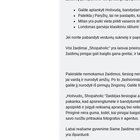
Galite aplankyti Holivudą, bandydam
Pateikta į Paryžių, tai ne paslaptis,
Milan yra puiki vieta pirkti vasaros d
Londonas garsėja klasikiniu stiliumi ir
Jei norite pabandyti vestuvių suknelę ir pa
Visi žaidimai „Shopaholic“ yra laisvai priein
žaidimų pinigai gali baigtis gana greitai, ir 
Paleiskite nemokamus žaidimus, tiesiog nereiki
jai vardą ir nurodyti amžių. Po to „fashioni
galite jį nurodyti iš pirmųjų žingsnių. Gali
„Holivudo„ Shopaholic “žaidėjas tiesiogiai a
pakanka, kad apsirengtumėte ir bandytumėte p
apsipirkti ir įsigyti reikiamą aprangą bei rei
Piniginė nėra guma, todėl, kai pinigai baigsis
savo ruožtu pritraukia fotografus ir agentus.
Labai realiame gyvenime šiame žaidime reikia
yra išparduoti.