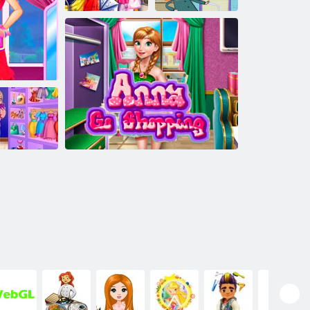
Mamytė
princesė
apsipirkti
Princesė Padaryti spurga
„Mega Mall“
y Boutique“
mados
eris
parduotuvė
Anna apsipirkti