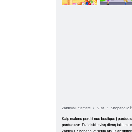
Ledų kūgio
Vaikų prekybos
gaminimas
centras
Žaidimai internete
Visa
Shopaholic ž
Kaip malonu pereiti nuo boutique į parduotuv
parduotuvę. Praleiskite visą dieną tokiems m
Žaidimų „Shopaholic“ serija atsiųs apsipirk