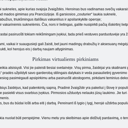
i sukneles, apie kurias svajoja žvaigždės. Heroinas bus vadinamas svečių vakarai
 kad mados gimimas yra Prancūzijoje. Iš garsiosios „couturier“ laukia suknelė,
rabužius, triukšmingus itališkus vakarėlius ir apsilankykite operoje;
 vakarinėmis suknelėmis. Čia, nors ir lietingas, galite nusipirkti pačią išskirtinį lietpa
prastai pasiruošti tokiam reikšmingam įvykiui, tada prieš vestuves parduotuvėje yra
ami, vaikai ir suaugusieji gali žaisti, bet jauni madingų drabužių ir aksesuarų mėgėja
laukti, kol herojus eis į darbą naujam atlyginimas.
Pirkimas virtualiems pirkiniams
a atsisiųsti. Visi jie paleisti tiesiai svetainėje. Visų pirma, žaidėjai yra skatinami p
sta“ pradės užpildyti savo garderobą stilingais dalykais ir veda pasaulietinį gyvenim
te tiesiog pasimėgauti apsipirkimu arba pasiruošti atostogoms, pirkdami teminius deko
tsiųs žaidėjus, kad patenkintų sapną. Pradinė žvaigždė yra pakeliui į šlovę ir popu
asiekti visus svarbius įvykius. Pirmosios užduotys nelauks jūsų laukimo. Jie turi ap
kmenis.
, bus du būdai lošti arba eiti į darbą. Pereinant iš lygio į lygį, herojė uždirba popu
 nuolat būti perspėjime. Vienu metu yra skelbimas apie didžiulį pardavimą, o ten visi