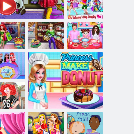
Super
apsipirkimas
Valentino dienos
apsipirkimas
Princesės
Maria
dinės Realife
koronavirusas
Kūdikio Tayloro
pirkiniai
Ponia mamytė eina apsipirkti
apsipirkimas
Valentino diena
ilmės mados
mugė
Prašmatnus
mų vakarėlis