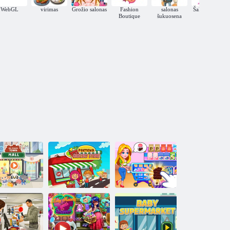
WebGL
virimas
Grožio salonas
Fashion
salonas
Šaltojo širdies
Boutique
šukuosena
r. Prekybos
Pretend
ntras „Panda
bakalėjos
Vaikų prekybos
Town“.
parduotuvė
centras