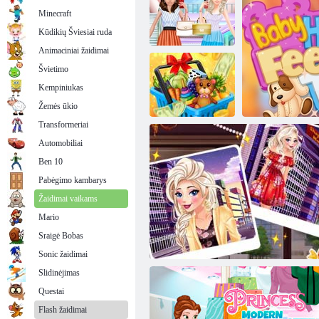
Minecraft
Kūdikių Šviesiai ruda
Animaciniai žaidimai
Švietimo
Mados merginos
Kempiniukas
vasarą
apsipirkinėja
Pretend bakalėjos parduotuvė
Žemės ūkio
Transformeriai
Automobiliai
Prekybos
Ben 10
centras
Pabėgimo kambarys
Žaidimai vaikams
Mario
Sraigė Bobas
Baby Holly
Sonic žaidimai
Slidinėjimas
Questai
Flash žaidimai