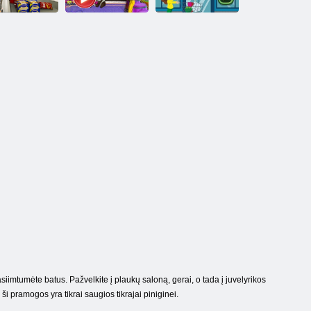
ekybos centro
Ponia mamytė
Kūdikių
mergina
eina apsipirkti
prekybos centras
siimtumėte batus. Pažvelkite į plaukų saloną, gerai, o tada į juvelyrikos
i pramogos yra tikrai saugios tikrajai piniginei.