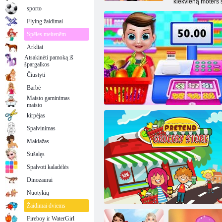
kiekvieną moters s
sporto
Flying žaidimai
Spēles meitenēm
Arkliai
Atsakinėti pamoką iš
špargalkos
Čiustyti
Barbė
Maisto gaminimas
maisto
kirpėjas
Spalvinimas
Makiažas
Sušalęs
Spalvoti kaladėlės
Dinozaurai
Mano prekybos centro istorija
Nuotykių
Žaidimai dviems
Fireboy ir WaterGirl