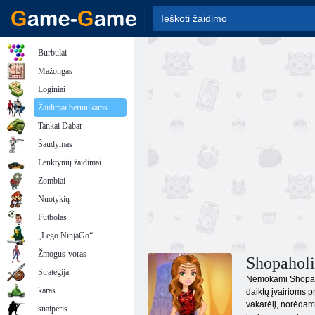
Burbulai
Mažongas
Loginiai
Žaidimai berniukams
Tankai Dabar
Šaudymas
Lenktynių žaidimai
Zombiai
Nuotykių
Futbolas
„Lego NinjaGo“
Žmogus-voras
Shopaholi
Strategija
Nemokami Shopaholi
karas
daiktų įvairioms p
vakarėlį, norėdami
snaiperis