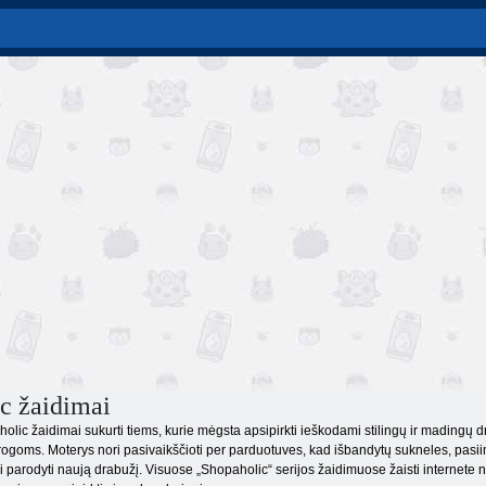
c žaidimai
c žaidimai sukurti tiems, kurie mėgsta apsipirkti ieškodami stilingų ir madingų drab
rogoms. Moterys nori pasivaikščioti per parduotuves, kad išbandytų sukneles, pasiim
 parodyti naują drabužį. Visuose „Shopaholic“ serijos žaidimuose žaisti internete n