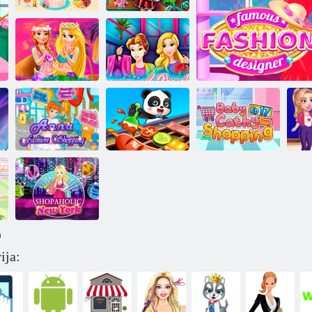
Kūdikio Tayloro
Biedronka
laiminga motinų
Valentino
diena
dovanos
Princesė Havajai
Rapunzel Ir
Stilius
Belle Prekių
Mažosios
Baby Cathy
„M
Anna Mada
Pandos maisto
Ep17:
k"Mada
Pirkiniai
gaminimas
apsipirkimas
Įžymūs Mada dizain
)
ija:
Pirkiniai
Niujorke