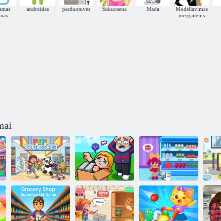
iamas
androidas
parduotuvės
Šukuosena
Mada
Modeliavimas
anas
mergaitėms
mai
D
Pepi Super
Obby kiemo
LOL prekybos
ce
parduotuvės
išpardavimas
centras