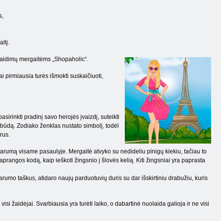
s,
ltį.
 žaidimų mergaitėms „Shopaholic“.
i pirmiausia turės išmokti suskaičiuoti,
asirinkti pradinį savo herojės įvaizdį, suteikti
o būdą. Zodiako ženklas nustato simbolį, todėl
rus.
liarumą visame pasaulyje. Mergaitė atvyko su nedideliu pinigų kiekiu, tačiau to
rangos kodą, kaip ieškoti žingsnio į šlovės kelią. Kiti žingsniai yra paprasta
liarumo taškus, atidaro naujų parduotuvių duris su dar išskirtiniu drabužiu, kuris
 žaidėjai. Svarbiausia yra turėti laiko, o dabartinė nuolaida galioja ir ne visi