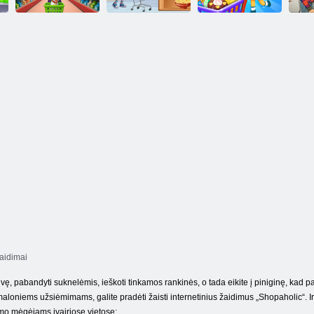
Maisto prekių
parduotuvė:
Prekybos centrų
prekybos centrų
Kūdikių
pirkiniai
Pr
žaidimas
prekybos centras
vaikams
aidimai
ę, pabandyti suknelėmis, ieškoti tinkamos rankinės, o tada eikite į piniginę, kad pa
aloniems užsiėmimams, galite pradėti žaisti internetinius žaidimus „Shopaholic“. Ir š
imo mėgėjams įvairiose vietose: