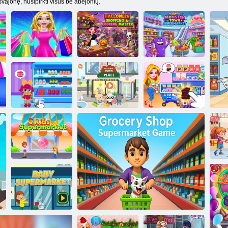
vajonę, nusipirkti visus be abejonių.
Helovino
pirkinių ir
maisto
Mano Monster
Šeimos
gaminimo
Town prekybos
prekybos centras
meistras
centras
Dr. Prekybos
LOL prekybos
centras „Panda
Vaikų prekybos
centras
Town“.
centras
Vaikų prekybos
centras
pre