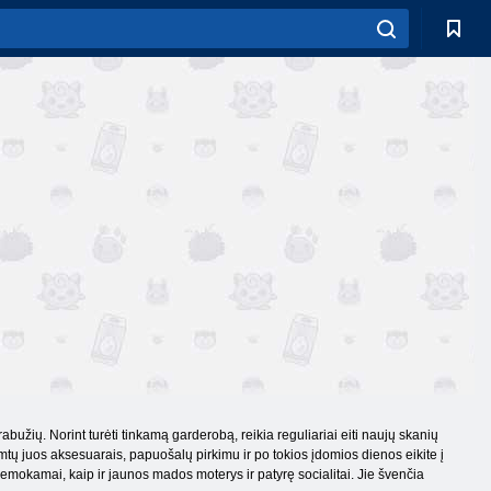
užių. Norint turėti tinkamą garderobą, reikia reguliariai eiti naujų skanių
tų juos aksesuarais, papuošalų pirkimu ir po tokios įdomios dienos eikite į
emokamai, kaip ir jaunos mados moterys ir patyrę socialitai. Jie švenčia