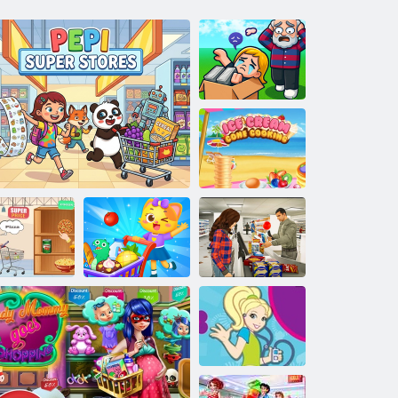
Obby kiemo
išpardavimas
Ledų kūgio
gaminimas
Prekybos centrų
Kūdikių
pirkiniai
Prekybos centro
kybos centras
Pepi Super parduotuvės
vaikams
mergina