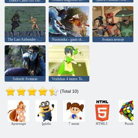
Dance Clash Off On!
The Last Airbender - Gamtos Kovos
Nuotrauka - gauti skaičių
Avatara arenoje
Suknelė Avataras
Veidukas 4 tautos Tournament
(Total 10)
Apsirengti
Įgūdis
7 metai
HTML5
Puzzle