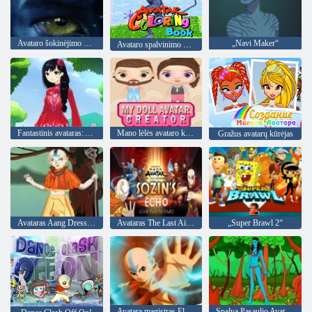
Avataro šokinėjimo nuotykis
„Navi Maker“
Avataro spalvinimo knyga
Fantastinis avataras: Anime puošniai apsirengti
Mano lėlės avataro kūrėjas
Gražus avatarų kūrėjas
Avataras Aang DressUp
Avataras The Last Airbender: Sozin’s Echo
„Super Brawl 2“
Avatara magistras Elements
Spalva Pasaulio Avataras