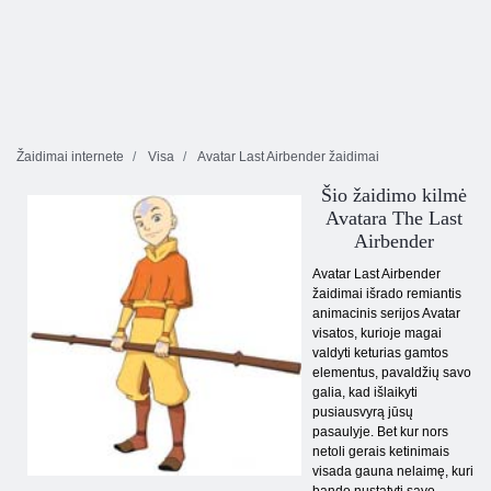
Žaidimai internete
Visa
Avatar Last Airbender žaidimai
Šio žaidimo kilmė
Avatara The Last
Airbender
Avatar Last Airbender
žaidimai išrado remiantis
animacinis serijos Avatar
visatos, kurioje magai
valdyti keturias gamtos
elementus, pavaldžių savo
galia, kad išlaikyti
pusiausvyrą jūsų
pasaulyje. Bet kur nors
netoli gerais ketinimais
visada gauna nelaimę, kuri
bando nustatyti savo