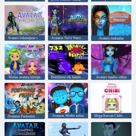
Avataro šokinėjimo iššūkis
Avataras Na'vi Warriors Saga
Avataro makiažas
Mielas avatarų kūrėjas
Beždžionė eik laimingas 732 etapas
Avataro mados stilius
Avataras Meilės kelias
Mega Kawaii Chibi avatarų kūrėjas
Avataras Paskutinė Airbender tvirtovės kova