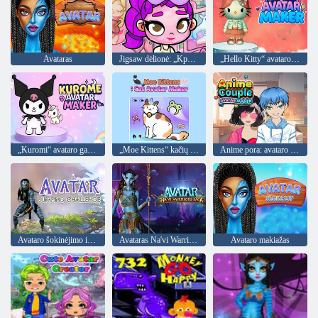
Avataras
Jigsaw dėlionė: „Kpop Huntr/X Avatar Pajama“ vakarėlis
„Hello Kitty“ avataro gamintojas
„Kuromi“ avataro gamintojas
„Moe Kittens“ kačių avataro gamintojas
Anime pora: avataro gamintojas
Avataro šokinėjimo iššūkis
Avataras Na'vi Warriors Saga
Avataro makiažas