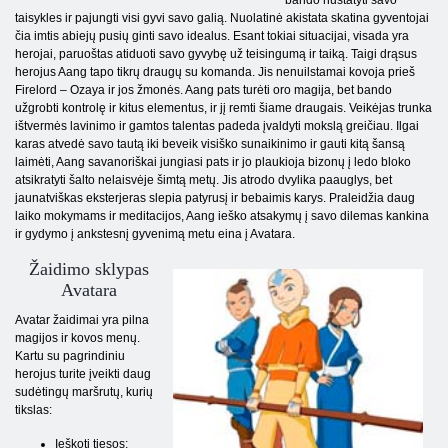
taisykles ir pajungti visi gyvi savo galią. Nuolatinė akistata skatina gyventojai
čia imtis abiejų pusių ginti savo idealus. Esant tokiai situacijai, visada yra
herojai, paruoštas atiduoti savo gyvybę už teisingumą ir taiką. Taigi drąsus
herojus Aang tapo tikrų draugų su komanda. Jis nenuilstamai kovoja prieš
Firelord – Ozaya ir jos žmonės. Aang pats turėti oro magija, bet bando
užgrobti kontrolę ir kitus elementus, ir jį remti šiame draugais. Veikėjas trunka
ištvermės lavinimo ir gamtos talentas padeda įvaldyti mokslą greičiau. Ilgai
karas atvedė savo tautą iki beveik visiško sunaikinimo ir gauti kitą šansą
laimėti, Aang savanoriškai jungiasi pats ir jo plaukioja bizonų į ledo bloko
atsikratyti šalto nelaisvėje šimtą metų. Jis atrodo dvylika paauglys, bet
jaunatviškas eksterjeras slepia patyrusį ir bebaimis karys. Praleidžia daug
laiko mokymams ir meditacijos, Aang ieško atsakymų į savo dilemas kankina
ir gydymo į ankstesnį gyvenimą metu eina į Avatara.
Žaidimo sklypas
Avatara
Avatar žaidimai yra pilna
magijos ir kovos menų.
Kartu su pagrindiniu
herojus turite įveikti daug
sudėtingų maršrutų, kurių
tikslas:
Ieškoti tiesos;