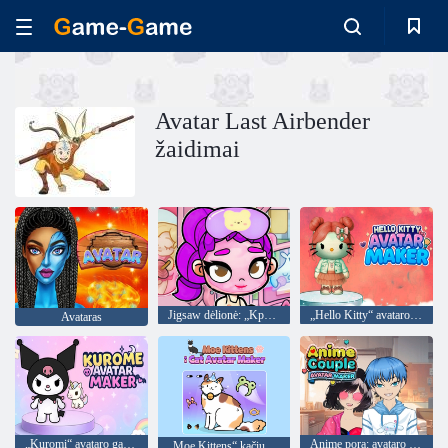
Avatar Last Airbender
žaidimai
Jigsaw dėlionė: „Kpop Huntr/X Avatar Pajama“ vakarėlis
„Hello Kitty“ avataro gamintojas
Avataras
„Kuromi“ avataro gamintojas
Anime pora: avataro gamintojas
„Moe Kittens“ kačių avataro gamintojas