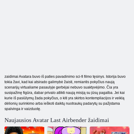
zaidimai Avatara buvo iš paties pavadinimo sci-fi filmo tęsinys. Istorija buvo
tokia žavi, kad kai atsirado galimybė žaisti, remiantis pokyčius naują
scenarijų virtualiame pasaulyje gerbėjai nebuvo suaktyvėjimo. Čia yra
susipažinę figūra, dabar privalo atlikti naują misiją su jūsų pagalba. Jei kai
kurie iš pasiūlymų žada pokyčius, o kiti yra skirtos kontempliacijos ir veiklą
dėlionių surinkimo arba ieškoti daiktų nuotraukų padarytų su pažįstama
spalvinga ir vaizduotę.
Naujausios Avatar Last Airbender žaidimai