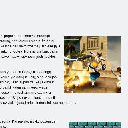
is pagal pirmos dalies Jordanija
trauką, per kelerius metus, žaidėjai
kė išgelbėti savo mylimąjį, išplėšė ją iš
sultonui dukra. Nors jis yra karo Jaffar
savo masyvi spynos ir įdėti į būklės –
uris yra lemta išspręsti sudėtingą
 kelyje yra daug kliūčių, o po to vejasi
buvo, jis tyliai pasitraukė į likimą ir
alikti kalėjimą ir įveikti visus
sė ir neliesti. Žinant, kad ji yra
rasino. Už jį sargyba siunčiami rasti ir
au už viską, juda į priekį ir daro tai, kas neįmanoma.
gadina. Kai pavyko išvykti požemius,
imo.