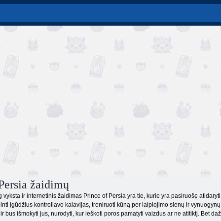
 Persia žaidimų
yksta ir internetinis žaidimas Prince of Persia yra tie, kurie yra pasiruošę atidaryti 
inti įgūdžius kontroliavo kalavijas, treniruoti kūną per laipiojimo sienų ir vynuogynų
​ir bus išmokyti jus, nurodyti, kur ieškoti poros pamatyti vaizdus ar ne atitiktį. Bet dažy