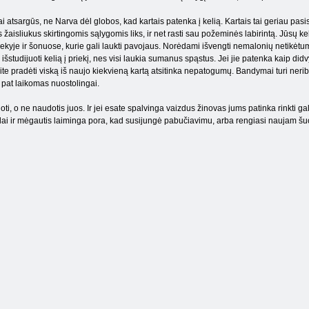
i atsargūs, ne Narva dėl globos, kad kartais patenka į kelią. Kartais tai geriau pasislė
 žaisliukus skirtingomis sąlygomis liks, ir net rasti sau požeminės labirintą. Jūsų ke
kyje ir šonuose, kurie gali laukti pavojaus. Norėdami išvengti nemalonių netikėtumų, 
 išstudijuoti kelią į priekį, nes visi laukia sumanus spąstus. Jei jie patenka kaip di
galite pradėti viską iš naujo kiekvieną kartą atsitinka nepatogumų. Bandymai turi neribot
aip pat laikomas nuostolingai.
ti, o ne naudotis juos. Ir jei esate spalvinga vaizdus žinovas jums patinka rinkti g
lai ir mėgautis laiminga pora, kad susijungė pabučiavimu, arba rengiasi naujam šuol