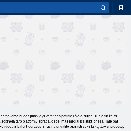
nemokamą būdas jums įgyti vertingos patirties šioje srityje. Turite tik žaisti
, šokinėja tarp platformų spragą, gebėjimas mikliai išsisukti priešą. Taip pat
ti juoda ir balta tik gražus, ir jūs netgi galite prarasti sekti laiką, žavisi procesą.