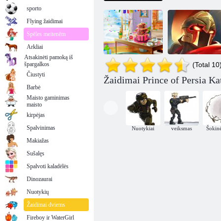
sporto
Flying žaidimai
Spēles meitenēm
Arkliai
Atsakinėti pamoką iš
špargalkos
(Total 10
Čiustyti
Princesė
Žaidimai Prince of Persia Ka
Gimimo diena
Persijos princas
Barbė
Nustebinkite
brūkšnys
Maisto gaminimas
maisto
kirpėjas
Spalvinimas
Nuotykiai
veiksmas
Šokin
Makiažas
Sušalęs
Spalvoti kaladėlės
Dinozaurai
Nuotykių
Žaidimai dviems
Fireboy ir WaterGirl