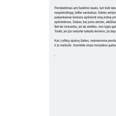
Persikėlimas ant žaidimo lauko, turi būti laba
negailestingą Jaffar sankabas. Kitoks serijos
pakankamai šviesos apšviesti visą erdvę prie
apšvietimas. Dabar, kai jums atrodo, atidžiai
Bet tai nesvarbu, jei tai atsitiko, nes lygis 
Todėl, jei jūs neturite laikytis termino, jis t
Kai į ryškių spalvų šalies, neįmanoma perduo
ir jo meiluže. Surinkite visas mozaikos gaba
,