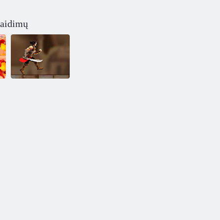
žaidimų
Pabėgti Prince
of Persia