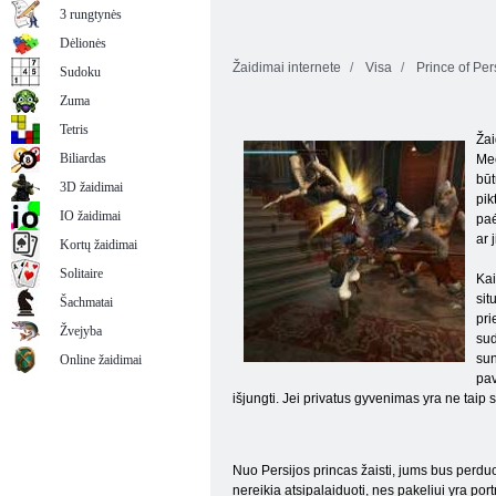
3 rungtynės
Dėlionės
Žaidimai internete
Visa
Prince of Per
Sudoku
Zuma
Tetris
Žai
Biliardas
Mec
būt
3D žaidimai
pik
IO žaidimai
paė
ar 
Kortų žaidimai
Solitaire
Kai
sit
Šachmatai
pri
Žvejyba
sud
sun
Online žaidimai
pav
išjungti. Jei privatus gyvenimas yra ne taip s
Nuo Persijos princas žaisti, jums bus perdu
nereikia atsipalaiduoti, nes pakeliui yra por