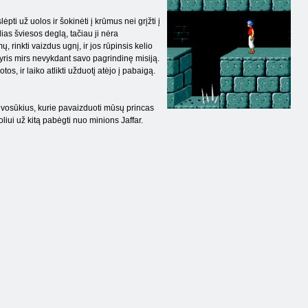
pti už uolos ir šokinėti į krūmus nei grįžti į
lias šviesos deglą, tačiau ji nėra
rinkti vaizdus ugnį, ir jos rūpinsis kelio
dvyris mirs nevykdant savo pagrindinę misiją.
os, ir laiko atlikti užduotį atėjo į pabaigą.
alvosūkius, kurie pavaizduoti mūsų princas
iui už kitą pabėgti nuo minions Jaffar.