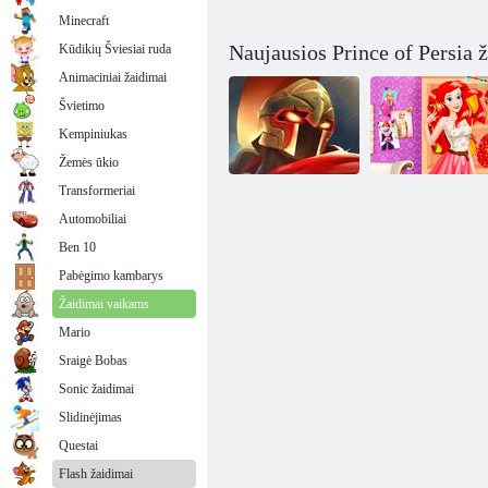
Minecraft
Naujausios Prince of Persia 
Kūdikių Šviesiai ruda
Animaciniai žaidimai
Švietimo
Kempiniukas
Žemės ūkio
Transformeriai
Automobiliai
Princesė
Persijos princas
Gimimo diena
Ben 10
brūkšnys
Nustebinkite
Pabėgimo kambarys
Žaidimai vaikams
Mario
Sraigė Bobas
Sonic žaidimai
Slidinėjimas
Questai
Flash žaidimai