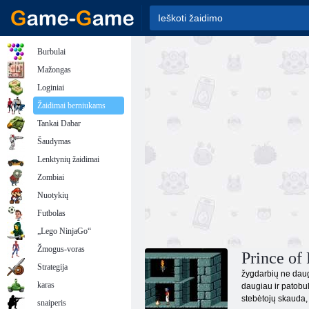
Burbulai
Mažongas
Loginiai
Žaidimai berniukams
Tankai Dabar
Šaudymas
Lenktynių žaidimai
Zombiai
Nuotykių
Futbolas
„Lego NinjaGo“
Žmogus-voras
Prince of
Strategija
žygdarbių ne daug v
karas
daugiau ir patobul
stebėtojų skauda, ​
snaiperis