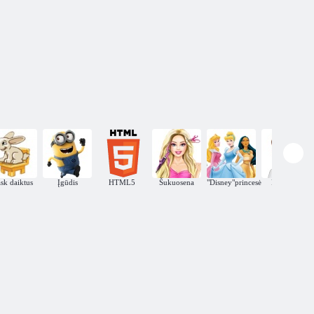
sk daiktus
Įgūdis
HTML5
Šukuosena
"Disney"princesė
Protingas