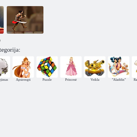
)
tegorija:
Pabėgti Prince
of Persia
ėjimas
Apsirengti
Puzzle
Princesė
Veikla
"Aladdin"
Ra