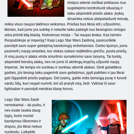
misijos sėkmė visiškai priklauso nuo
sugebėjimo kontroliuoti situaciją ir
laiku atspindėti priešo ataka. Įvykių
dinamika nebus atsipalaiduoti minutę,
reikia visus naujus taktinius veiksmus. Priešas bus tikrai eiti į užpuolimo,
tikimės, kad jums yra sutrikę ir neturite laiko pabėgti nuo tiesioginio smūgio
arba priimti kitą klaidą. Kiekvienas misija – Tai naujas testas. Kas laimės:
Respublikoje ar imperiją? Kaip Lego Star Wars žaidimą, pasiruoškite
parodyti savo super gebėjimą bandomųjų erdvėlaiviais. Darbo tęsinys, jums
pasinerti į naują verpetas, kur viskas sukasi neįtikėtinu greičiu, puola priešų
iš visų pusių ir ataka virsta smurtinio sunaikinimo savo laivyną. Tai turėtų
atspindėti bendrą ataką, nes ne jums iš skirtingų krypčių užpuolė naujų
Imperial. Jie tampa vis sunkiau ir sunkiau atremti atakas. Ginti galaktikos
garbės, jūs tiesiog laiku pagerinti savo gebėjimus, įgyti patirties ir jau tikrai
gali išgąsdinti priešo pajėgas. Dėl įvairių, galite imtis tamsiąją pusę ir kovoti
vardu Sitų, kuri negali nurimti, kol aš praryti visą Jedi. Vytiniai iš savo
lightsaber ir parodyti meistras klasę tvoros.
Lego Star Wars žaisti
nemokamai – tai puiku, ir
nes esate laukia daug
lygių, kurie nuolat
bandymas ištvermės ir
drąsos, jūs tikrai nebus
nuobodu. Laikykite