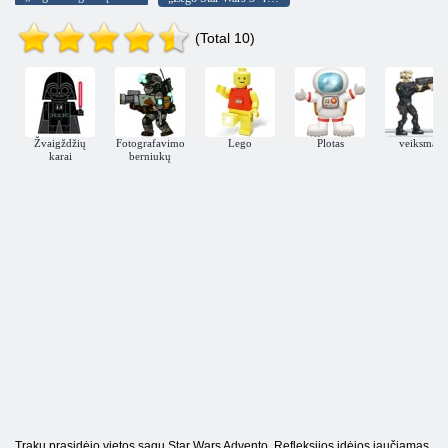
(Total 10)
Žvaigždžių
Fotografavimo
Lego
Plotas
veiksmas
karai
berniukų
Traku prasidėjo vietos sagų Star Wars Advento. Refleksijos idėjos jaučiamas