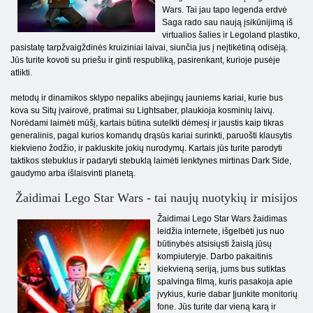
Wars. Tai jau tapo legenda erdvė
Saga rado sau naują įsikūnijimą iš
virtualios šalies ir Legoland plastiko,
pasistatę tarpžvaigždinės kruiziniai laivai, siunčia jus į neįtikėtiną odisėją.
Jūs turite kovoti su priešu ir ginti respubliką, pasirenkant, kurioje pusėje
atlikti.
metodų ir dinamikos sklypo nepaliks abejingų jauniems kariai, kurie bus
kova su Sitų įvairovė, pratimai su Lightsaber, plaukioja kosminių laivų.
Norėdami laimėti mūšį, kartais būtina sutelkti dėmesį ir jaustis kaip tikras
generalinis, pagal kurios komandų drąsūs kariai surinkti, paruošti klausytis
kiekvieno žodžio, ir pakluskite jokių nurodymų. Kartais jūs turite parodyti
taktikos stebuklus ir padaryti stebuklą laimėti lenktynes ​​mirtinas Dark Side,
gaudymo arba išlaisvinti planetą.
Žaidimai Lego Star Wars - tai naujų nuotykių ir misijos
Žaidimai Lego Star Wars žaidimas
leidžia internete, išgelbėti jus nuo
būtinybės atsisiųsti žaislą jūsų
kompiuteryje. Darbo pakaitinis
kiekvieną seriją, jums bus sutiktas
spalvinga filmą, kuris pasakoja apie
įvykius, kurie dabar Įjunkite monitorių
fone. Jūs turite dar vieną karą ir