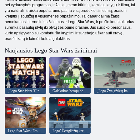
net vyriausybės programas, ir žaislų, meno kūrinių, komiksų knygų ir filmų, tai
yra natūrali išraiška populiarumo patiria visą produkto išmetimą, prašom
kreiptis į įspūdžių ir visuomenės pripažinimo. Tai dabar galima žaisti
nemokamus internetinius žaidimus ir Lego Star Wars, ir po šio konstruktorius
surenka pasaulių plytų iki plytų tiesiogine prasme. Jūs susitiko personažus,
kurie apsigyveno su komfortu šia kryptimi ir sugebėjo užkariauti erdvę,
pradėti karą ir laimėti keletą galaktikas.
Naujausios Lego Star Wars žaidimai
„Lego Star Wars 3“ rungtynės
Galaktikos herojų dėlionė
„Lego Žvaigždžių karai“: mūšio bėgimas
Lego Star Wars: Empire vs Rebels 2018
Lego"Žvaigždžių karai"nuotykiai