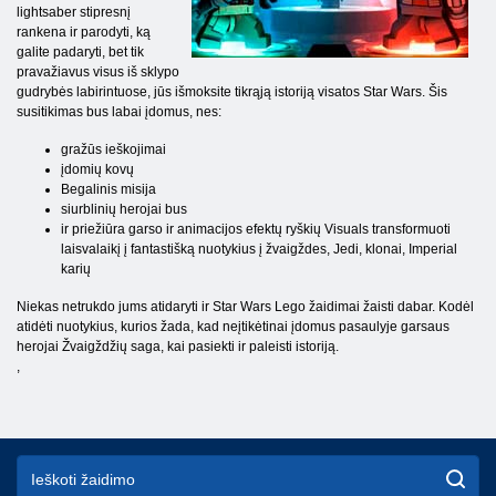
lightsaber stipresnį
rankena ir parodyti, ką
galite padaryti, bet tik
pravažiavus visus iš sklypo
gudrybės labirintuose, jūs išmoksite tikrąją istoriją visatos Star Wars. Šis
susitikimas bus labai įdomus, nes:
gražūs ieškojimai
įdomių kovų
Begalinis misija
siurblinių herojai bus
ir priežiūra garso ir animacijos efektų ryškių Visuals transformuoti
laisvalaikį į fantastišką nuotykius į žvaigždes, Jedi, klonai, Imperial
karių
Niekas netrukdo jums atidaryti ir Star Wars Lego žaidimai žaisti dabar. Kodėl
atidėti nuotykius, kurios žada, kad neįtikėtinai įdomus pasaulyje garsaus
herojai Žvaigždžių saga, kai pasiekti ir paleisti istoriją.
,