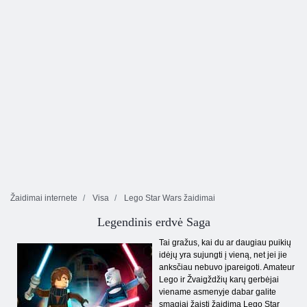
Žaidimai internete
Visa
Lego Star Wars žaidimai
Legendinis erdvė Saga
Tai gražus, kai du ar daugiau puikių
idėjų yra sujungti į vieną, net jei jie
anksčiau nebuvo įpareigoti. Amateur
Lego ir Žvaigždžių karų gerbėjai
viename asmenyje dabar galite
smagiai žaisti žaidimą Lego Star