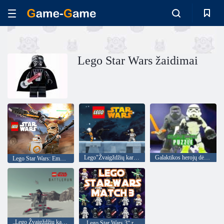
Lego Star Wars žaidimai
Lego"Žvaigždžių karai"nuotykiai
Galaktikos herojų dėlionė
Lego Star Wars: Empire vs Rebels 2018
„Lego Žvaigždžių karai“: mūšio bėgimas
„Lego Star Wars 3“ rungtynės