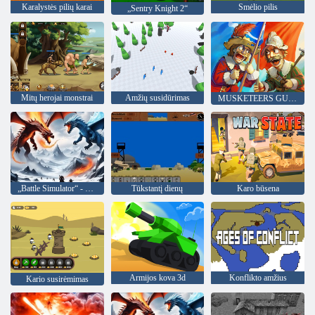
Karalystės pilių karai
Smėlio pilis
„Sentry Knight 2“
Mitų herojai monstrai
Amžių susidūrimas
MUSKETEERS GUNPOWDER VS PLIENAS
„Battle Simulator“ - smėlio dėžė
Tūkstantį dienų
Karo būsena
Armijos kova 3d
Konflikto amžius
Kario susirėmimas