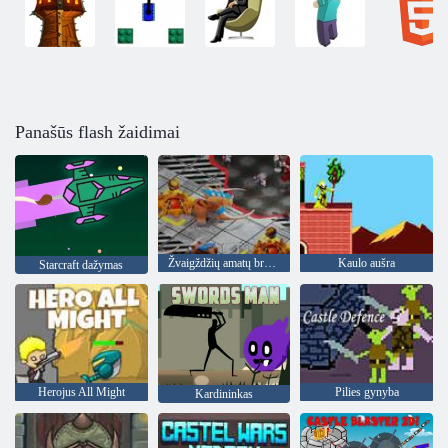
Panašūs flash žaidimai
Žvaigždžių amatų brangakmeniai
Kaulo aušra
Starcraft dažymas
Herojus All Might
Pilies gynyba
Kardininkas