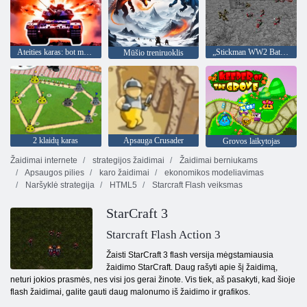
Ateities karas: bot mūšis 3D kosmose
„Stickman WW2 Battle Simulator“
Mūšio treniruoklis
2 klaidų karas
Apsauga Crusader
Grovos laikytojas
Žaidimai internete
strategijos žaidimai
Žaidimai berniukams
Apsaugos pilies
karo žaidimai
ekonomikos modeliavimas
Naršyklė strategija
HTML5
Starcraft Flash veiksmas
StarCraft 3
Starcraft Flash Action 3
Žaisti StarCraft 3 flash versija mėgstamiausia
žaidimo StarCraft. Daug rašyti apie šį žaidimą,
neturi jokios prasmės, nes visi jos gerai žinote. Vis tiek, aš pasakyti, kad šioje
flash žaidimai, galite gauti daug malonumo iš žaidimo ir grafikos.