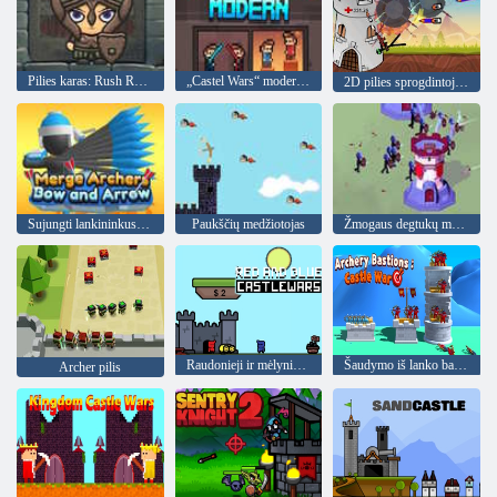
Pilies karas: Rush Royale ir Drag and Drop
„Castel Wars“ modernūs
2D pilies sprogdintojas!
Sujungti lankininkus ir strėles
Paukščių medžiotojas
Žmogaus degtukų mūšis
Raudonieji ir mėlynieji Castlewars
Šaudymo iš lanko bastionai: Pilies karas
Archer pilis