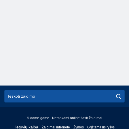
© game-game - Nemokami online flash žaidimai
English
lietuvių kalba
Žaidimai internete
Žymos
Grįžtamasis ryšys