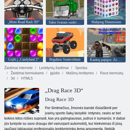
„Moto Road Rash 3D“
Mahjong Dimensions
Salos švaraus sunkvežimio šiukšlių sim
Grįžti į „Candyland 2“
Begalinis Sunkvežimis
Kaukių pajėgos: Zombie Survival
Žaidimai internete
Lenktynių žaidimai
Sportas
Žaidimai berniukams
Įgūdis
Mašinų lenktynės
Race berniukų
3d
HTML5
„Drag Race 3D“
Drag Race 3D
Per šimtmečius, žmonės bandė išsiaiškinti per
įvairių sporto šakų taisyklė: imtynės, rasės ar bet
kokios kitos rūšies suprasti, kas yra galingiausias, judrus ir sumanūs. Ir dabar
jūs turėjote su savo draugu dėl vairuojant automobilį, kur kiekvienas iš jūsų
jaučiasi labiausiai profesionalių lenktynininkų tema argumentą. Nebūk