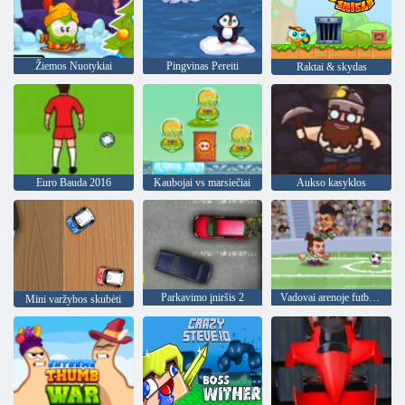
Žiemos Nuotykiai
Pingvinas Pereiti
Raktai & skydas
Euro Bauda 2016
Kaubojai vs marsiečiai
Aukso kasyklos
Parkavimo įniršis 2
Vadovai arenoje futbolas All Stars
Mini varžybos skubėti