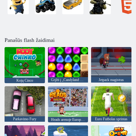
Panašūs flash žaidimai
Grįžti į „Candyland 4“: „Lollipop“ sodas
Jetpack magistras
Kojų Cinco
Parkavimo Fury
Euro Futbolas sprintas
Heads arenoje Europos futbolo