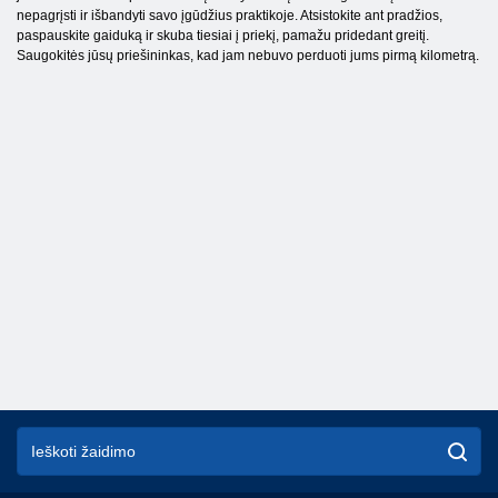
nepagrįsti ir išbandyti savo įgūdžius praktikoje. Atsistokite ant pradžios,
paspauskite gaiduką ir skuba tiesiai į priekį, pamažu pridedant greitį.
Saugokitės jūsų priešininkas, kad jam nebuvo perduoti jums pirmą kilometrą.