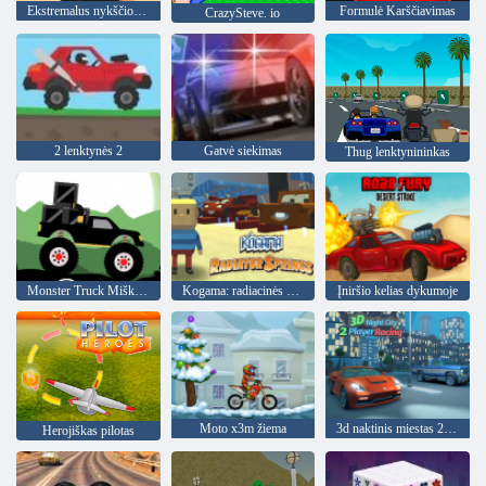
Ekstremalus nykščio karas
Formulė Karščiavimas
CrazySteve. io
2 lenktynės 2
Gatvė siekimas
Thug lenktynininkas
Monster Truck Miškų Pristatymas
Kogama: radiacinės spyruoklės
Įniršio kelias dykumoje
Moto x3m žiema
3d naktinis miestas 2 žaidėjų lenktynės
Herojiškas pilotas