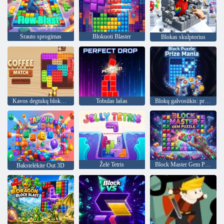
Srauto sprogimas
Blokuoti Blaster
Blokas skulptorius
Kavos degtukų bloko galvosūkis
Tobulas lašas
Blokų galvosūkis: prizų manija
Želė Tetris
Block Master Gem Puzzle
Bakstelėkite Out 3D