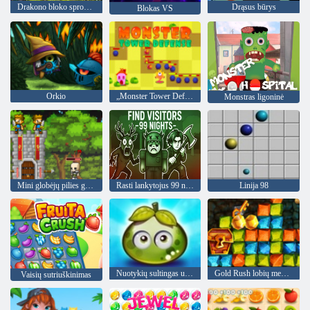
Drakono bloko sprogimas
Drąsus būrys
Blokas VS
Orkio
„Monster Tower Defense“
Monstras ligoninė
Mini globėjų pilies gynyba
Rasti lankytojus 99 naktys
Linija 98
Nuotykių sultingas uogas
Gold Rush lobių medžioklė
Vaisių sutriuškinimas