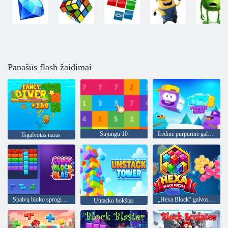
Panašūs flash žaidimai
Sujungti 10
Ledinė purpurinė galva 3
Išgalvotas naras
Spalvų bloko sprogimas
„Hexa Block“ galvosūkis
Untacko bokštas