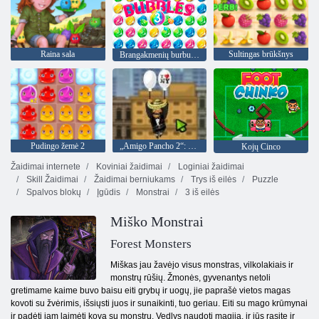
Raina sala
Sultingas brūkšnys
Brangakmenių burbuliukai 3
Pudingo žemė 2
„Amigo Pancho 2“: Niujorko vakarėlis
Kojų Cinco
Žaidimai internete
Koviniai žaidimai
Loginiai žaidimai
Skill Žaidimai
Žaidimai berniukams
Trys iš eilės
Puzzle
Spalvos blokų
Įgūdis
Monstrai
3 iš eilės
Miško Monstrai
Forest Monsters
Miškas jau žavėjo visus monstras, vilkolakiais ir
monstrų rūšių. Žmonės, gyvenantys netoli
gretimame kaime buvo baisu eiti grybų ir uogų, jie paprašė vietos magas
kovoti su žvėrimis, išsiųsti juos ir sunaikinti, tuo geriau. Eiti su mago krūmynai
ir padėti jam laimėti kovą su monstrų. Vedlys naudoti magija, ir jūs rasite ir