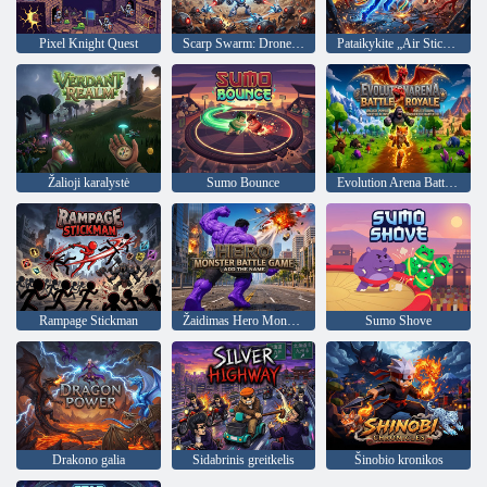
Pixel Knight Quest
Scarp Swarm: Drone Protocol
Pataikykite „Air Stickman“.
Žalioji karalystė
Sumo Bounce
Evolution Arena Battle Royale
Rampage Stickman
Žaidimas Hero Monster Battle
Sumo Shove
Drakono galia
Sidabrinis greitkelis
Šinobio kronikos