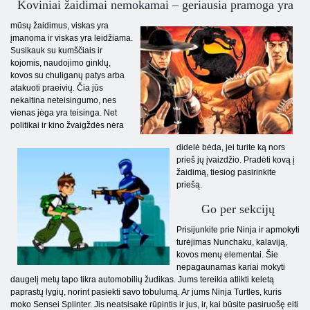
Koviniai žaidimai nemokamai – geriausia pramoga yra
mūsų žaidimus, viskas yra
įmanoma ir viskas yra leidžiama.
Susikauk su kumščiais ir
kojomis, naudojimo ginklų,
kovos su chuliganų patys arba
atakuoti praeivių. Čia jūs
nekaltina neteisingumo, nes
vienas jėga yra teisinga. Net
politikai ir kino žvaigždės nėra
didelė bėda, jei turite ką nors
prieš jų įvaizdžio. Pradėti kovą į
žaidimą, tiesiog pasirinkite
priešą.
Go per sekcijų
Prisijunkite prie Ninja ir apmokyti
turėjimas Nunchaku, kalaviją,
kovos menų elementai. Šie
nepagaunamas kariai mokyti
daugelį metų tapo tikra automobilių žudikas. Jums tereikia atlikti keletą
paprastų lygių, norint pasiekti savo tobulumą. Ar jums Ninja Turtles, kuris
moko Sensei Splinter. Jis neatsisakė rūpintis ir jus, ir, kai būsite pasiruošę eiti