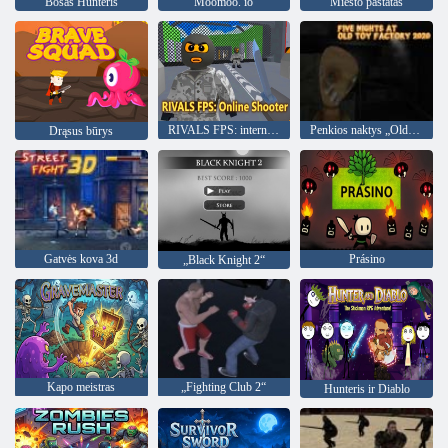
Bosas Hunteris
Moomoo. io
Miesto pastatas
RIVALS FPS: internetinis šaulys
Penkios naktys „Old Toy Factory 2020“
Drąsus būrys
Gatvės kova 3d
Prásino
„Black Knight 2“
Kapo meistras
„Fighting Club 2“
Hunteris ir Diablo