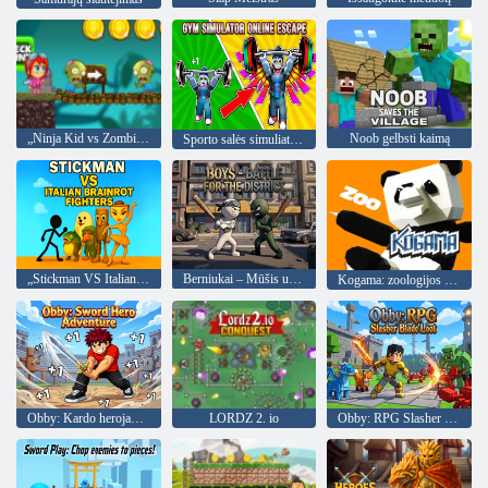
„Ninja Kid vs Zombies“
Noob gelbsti kaimą
Sporto salės simuliatorius internetinis pabėgimas
„Stickman VS Italian Brainrot Fighters“.
Berniukai – Mūšis už apygardą
Kogama: zoologijos sodas
Obby: Kardo herojaus nuotykis
LORDZ 2. io
Obby: RPG Slasher Blade Loot