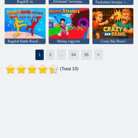
Ragdoll. io
„Stickman“ kovotojas „Mega Brawl“
Paskutinis herojus: invazija
Ragdoll Battle Royale! Numušk priešą!
Memų vagystės
Crazy Bar Brawl
1
2
...
54
55
>
(Total 10)