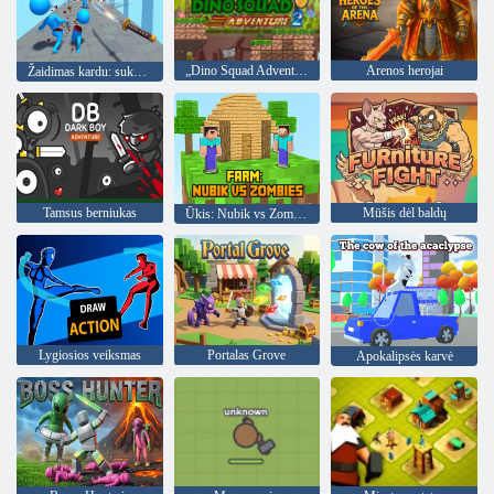
„Dino Squad Adventure 2“
Arenos herojai
Žaidimas kardu: sukapokite priešus į gabalus!
Tamsus berniukas
Mūšis dėl baldų
Ūkis: Nubik vs Zombies
Lygiosios veiksmas
Portalas Grove
Apokalipsės karvė