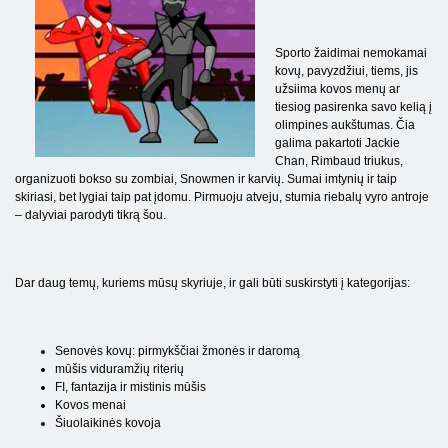
Sporto žaidimai nemokamai
kovų, pavyzdžiui, tiems, jis
užsiima kovos menų ar
tiesiog pasirenka savo kelią į
olimpines aukštumas. Čia
galima pakartoti Jackie
Chan, Rimbaud triukus,
organizuoti bokso su zombiai, Snowmen ir karvių. Sumai imtynių ir taip
skiriasi, bet lygiai taip pat įdomu. Pirmuoju atveju, stumia riebalų vyro antroje
– dalyviai parodyti tikrą šou.
Dar daug temų, kuriems mūsų skyriuje, ir gali būti suskirstyti į kategorijas:
Senovės kovų: pirmykščiai žmonės ir daromą
mūšis viduramžių riterių
FI, fantazija ir mistinis mūšis
Kovos menai
Šiuolaikinės kovoja