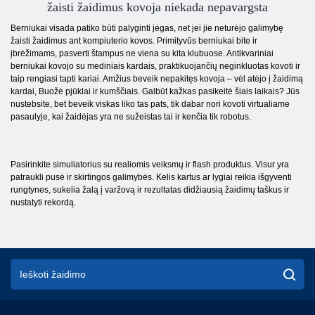
žaisti žaidimus kovoja niekada nepavargsta
Berniukai visada patiko būti palyginti jėgas, net jei jie neturėjo galimybę
žaisti žaidimus ant kompiuterio kovos. Primityvūs berniukai bite ir
įbrėžimams, pasverti štampus ne viena su kita klubuose. Antikvariniai
berniukai kovojo su mediniais kardais, praktikuojančių neginkluotas kovoti ir
taip rengiasi tapti kariai. Amžius beveik nepakitęs kovoja – vėl atėjo į žaidimą
kardai, Buožė pjūklai ir kumščiais. Galbūt kažkas pasikeitė šiais laikais? Jūs
nustebsite, bet beveik viskas liko tas pats, tik dabar nori kovoti virtualiame
pasaulyje, kai žaidėjas yra ne sužeistas tai ir kenčia tik robotus.
Pasirinkite simuliatorius su realiomis veiksmų ir flash produktus. Visur yra
patraukli pusė ir skirtingos galimybės. Kelis kartus ar lygiai reikia išgyventi
rungtynes, sukelia žalą į varžovą ir rezultatas didžiausią žaidimų taškus ir
nustatyti rekordą.