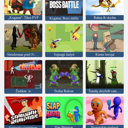
„Kogama“: Tikra PVP
Raktai & skydas
Kogama: Boso mūšis
Slenderman prieš Freddy The Fazbear
Sujungti žudyti
Kieme herojai
Žudikas. io
Troliai Boksas
Šiaudų skrybėlė samurai 2
Slap Meistras
Išsaugokite meduolį
Samurajų siautėjimas