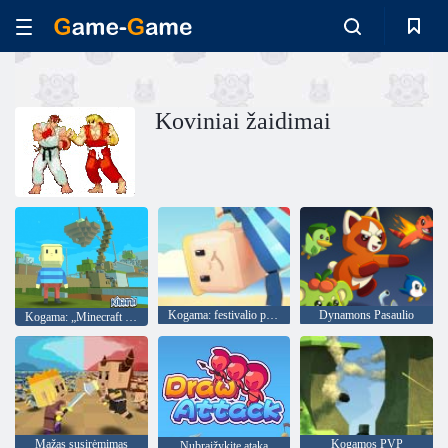
Koviniai žaidimai
Kogama: festivalio parkas
Dynamons Pasaulio
Kogama: „Minecraft Sky Land“
Mažas susirėmimas
Kogamos PVP
Nubraižykite ataką