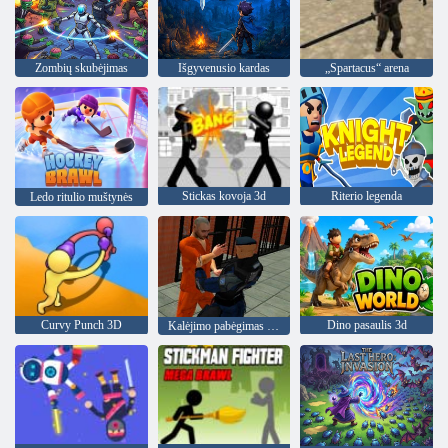
Zombių skubėjimas
Išgyvenusio kardas
„Spartacus“ arena
Stickas kovoja 3d
Riterio legenda
Ledo ritulio muštynės
Curvy Punch 3D
Dino pasaulis 3d
Kalėjimo pabėgimas 2020 m