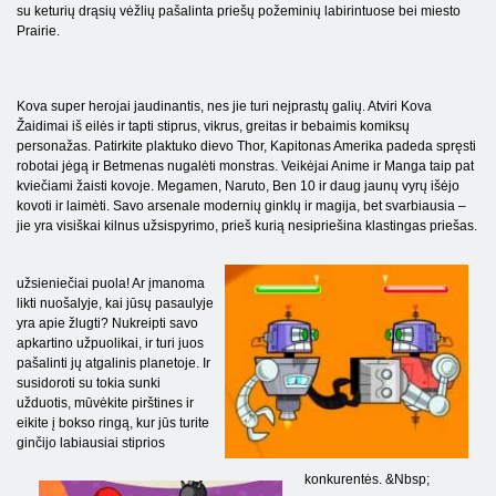
su keturių drąsių vėžlių pašalinta priešų požeminių labirintuose bei miesto
Prairie.
Kova super herojai jaudinantis, nes jie turi neįprastų galių. Atviri Kova
Žaidimai iš eilės ir tapti stiprus, vikrus, greitas ir bebaimis komiksų
personažas. Patirkite plaktuko dievo Thor, Kapitonas Amerika padeda spręsti
robotai jėgą ir Betmenas nugalėti monstras. Veikėjai Anime ir Manga taip pat
kviečiami žaisti kovoje. Megamen, Naruto, Ben 10 ir daug jaunų vyrų išėjo
kovoti ir laimėti. Savo arsenale modernių ginklų ir magija, bet svarbiausia –
jie yra visiškai kilnus užsispyrimo, prieš kurią nesipriešina klastingas priešas.
užsieniečiai puola! Ar įmanoma
likti nuošalyje, kai jūsų pasaulyje
yra apie žlugti? Nukreipti savo
apkartino užpuolikai, ir turi juos
pašalinti jų atgalinis planetoje. Ir
susidoroti su tokia sunki
užduotis, mūvėkite pirštines ir
eikite į bokso ringą, kur jūs turite
ginčijo labiausiai stiprios
konkurentės. &Nbsp;