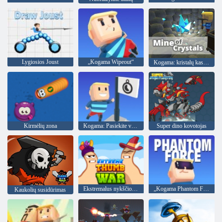
Lygiosios Joust
„Kogama Wipeout“
Kogama: kristalų kasykla
Kirmėlių zona
Kogama: Pasiekite vėliavą
Super dino kovotojas
Ekstremalus nykščio karas
„Kogama Phantom Force“
Kaukolių susidūrimas