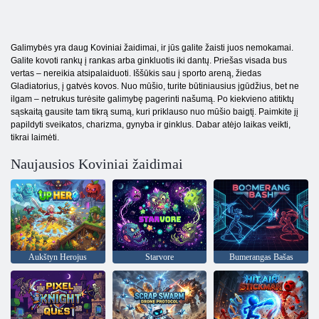
Galimybės yra daug Koviniai žaidimai, ir jūs galite žaisti juos nemokamai.
Galite kovoti rankų į rankas arba ginkluotis iki dantų. Priešas visada bus
vertas – nereikia atsipalaiduoti. Iššūkis sau į sporto areną, žiedas
Gladiatorius, į gatvės kovos. Nuo mūšio, turite būtiniausius įgūdžius, bet ne
ilgam – netrukus turėsite galimybę pagerinti našumą. Po kiekvieno atitiktų
sąskaitą gausite tam tikrą sumą, kuri priklauso nuo mūšio baigtį. Paimkite jį
papildyti sveikatos, charizma, gynyba ir ginklus. Dabar atėjo laikas veikti,
tikrai laimėti.
Naujausios Koviniai žaidimai
Aukštyn Herojus
Starvore
Bumerangas Bašas