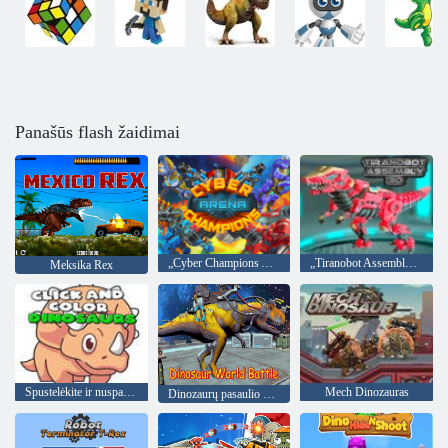
Panašūs flash žaidimai
„Cyber ​​Champions Arena“
„Tiranobot Assembly 3D“
Meksika Rex
Spustelėkite ir nuspalvinkite dinozaurai
Mech Dinozauras
Dinozaurų pasaulio mūšis