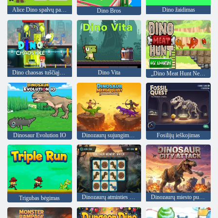
Alice Dino spalvų pasaulis
Dino žaidimas
Dino Bros
Dino chaosas tuščiąja eiga
Dino Vita
„Dino Meat Hunt New Adventure“
Dinosaur Evolution IO
Dinozaurų sujungimo ieškojimas
Fosilijų ieškojimas
Dinozaurų atminties rungtynės
Dinozaurų miesto puolimas
Trigubas bėgimas