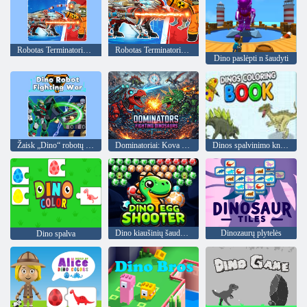
Robotas Terminatorius T-Rex
Robotas Terminatorius T Reksas
Dino paslėpti n šaudyti
Žaisk „Dino“ robotų kovos karą
Dominatoriai: Kova su dinozaurais
Dinos spalvinimo knyga
Dino kiaušinių šaudyklė
Dinozaurų plytelės
Dino spalva