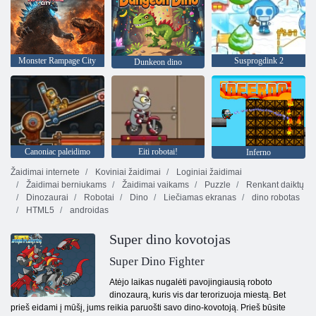
Monster Rampage City
Susprogdink 2
Dunkeon dino
Canoniac paleidimo
Eiti robotai!
Inferno
Žaidimai internete
Koviniai žaidimai
Loginiai žaidimai
Žaidimai berniukams
Žaidimai vaikams
Puzzle
Renkant daiktų
Dinozaurai
Robotai
Dino
Liečiamas ekranas
dino robotas
HTML5
androidas
Super dino kovotojas
Super Dino Fighter
Atėjo laikas nugalėti pavojingiausią roboto
dinozaurą, kuris vis dar terorizuoja miestą. Bet
prieš eidami į mūšį, jums reikia paruošti savo dino-kovotoją. Prieš būsite