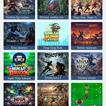
Nindzių išgyvenimo simuliatorius
Mirtinas zombių virusas
Ninja Wars: Battle Simulator
Tylos ašmenys
Ninja Jump Kids
Bušido muštynės
Šešėlių kova 2
Nindzių herojus
Super Ninja balionas