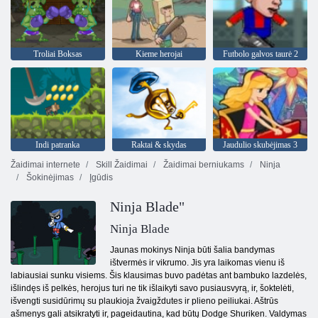
Troliai Boksas
Kieme herojai
Futbolo galvos taurė 2
Indi patranka
Raktai & skydas
Jaudulio skubėjimas 3
Žaidimai internete
Skill Žaidimai
Žaidimai berniukams
Ninja
Šokinėjimas
Įgūdis
Ninja Blade"
Ninja Blade
Jaunas mokinys Ninja būti šalia bandymas
ištvermės ir vikrumo. Jis yra laikomas vienu iš
labiausiai sunku visiems. Šis klausimas buvo padėtas ant bambuko lazdelės,
išlindęs iš pelkės, herojus turi ne tik išlaikyti savo pusiausvyrą, ir, šoktelėti,
išvengti susidūrimų su plaukioja žvaigždutes ir plieno peiliukai. Aštrūs
ašmenys gali atsikratyti ir, pageidautina, kad būtų Dodge Shuriken. Valdymas