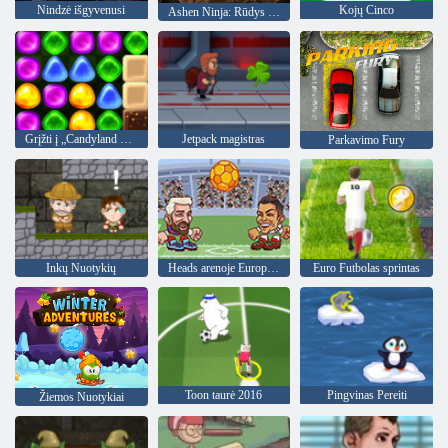
Nindzė išgyvenusi
Kojų Cinco
Ashen Ninja: Rūdys ir Katana
Grįžti į „Candyland 4“: „Lollipop“ sodas
Jetpack magistras
Parkavimo Fury
Inkų Nuotykių
Heads arenoje Europos futbolo
Euro Futbolas sprintas
Toon taurė 2016
Pingvinas Pereiti
Žiemos Nuotykiai