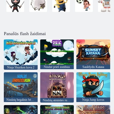
Panašūs flash žaidimai
Nindzė prieš zombius
Saulėlydis Katana
Ninja Shuriken kova 2
Nindzių begalinis bėgimas
Ninja Jump kovos
Nindzių atminties rungtynės