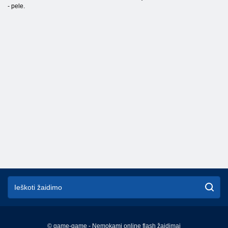
- pele.
© game-game - Nemokami online flash žaidimai