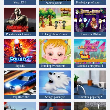
Yorg. IO 3
Kaubojus prieš zombius
Zombių naktis 2
Penktadienis 13 -asis žaidimas
P. Tung Shoot Zombie
Hunteris ir Diablo
SquadZ
Kūdikių Šviesiai ruda Nakvynė Laikas
Jaudulio skubėjimas 4
„Drag Race 3D“
Sniego pasaulyje
Išmeskite popierių 2