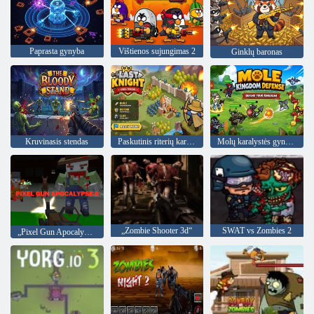
Paprasta gynyba
Vištienos sujungimas 2
Ginklų baronas
Kruvinasis stendas
Paskutinis riterių karalių sostas
Molų karalystės gynyba
„Zombie Shooter 3d“
SWAT vs Zombies 2
„Pixel Gun Apocalypse 6“