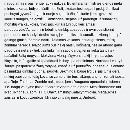
naudojamas ir pasirengę laukti nakties. Būtent šiame mistinės dienos metu
minios alkanas būtybių išeiti medžioti, tikėdamiesi sugauti grobį. Jie tikrai
pochuyut gyvas žmogus ir nuėjo su juo, ir čia jūs turite jiems gerai, skirtus
kadrus dangos, pavyzdžiui, antklodės, slepiasi už padengti. Iš sunaikintų
monstrų yra kaukoles, rinkti jas, kuriais turi būti keičiamasi
parduotuvėje"Atnaujinti ir tobulinti ginklų, apsaugos ir gynybos stiprinti
priemones ne šaudyti dešimt kartų į vieną tikslą, ir sunaikinti vieną kadrą iš
galingą ginklą. Zombie naktį - žaidimas vaikams ir suaugusiems, mūsų
zombiai nereikia svajoti jums bus naktį baisių košmarų, nes jie atrodo gana
padorus ir net šiek tiek pasilinksminti savo darbą, jei jis lieka tas pats -
pašalinti žalią negyvas kiekvieną vieną. Išgyventi naktį ir ryte pavojus
išnyksta, ir jūs galite atsipalaiduoti ir daryti patobulinimus. Norėdami valdyti
šaulys, paspauskite žalią rodyklę, esančią už pobūdžio ir paspaudus ekrano
pasirinktas ginklas dugną, šaudyti. Sėkmingai baigę lygius, jūs turite gerą
rinkinį papildomų lėšų kovai su zombių, jie bus įsikūręs ant horizontali juosta
apačioje. Žaidimas Zombie naktį duos jums Dauguma operacinių sistemų
IOS langų valdymo įtaisai,"Apple"ir"Android"telefonas. Mes išbandėme ant
iPad, iPhone, Xiaomi, HTC One"Samsung"Galaxy"ir"Nokia. Mėgaukitės
žaislas, ir kovoti zombius, kliringo virtualių miestą Undead.