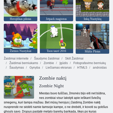
Herojiškas pilotas
Jetpack magistras
Inkų Nuotykių
Žiemos Nuotykiai
Toon taurė 2016
Mūšis Plotas
Žaidimai internete
Šaudymo žaidimai
Skill Žaidimai
Žaidimai berniukams
Zombie
Įgūdis
Fotografavimo berniukų
Šaudymas
Gynyba
Liečiamas ekranas
HTML5
androidas
Zombie naktį
Zombie Night
Miestas buvo tuščias, žmonės bijo eiti net būtina,
nes zombiai visur lakstyti apie ieškant šviežių
smegenų, kuri tampa mažiau. Bet mūsų herojus į žaidimą Zombie naktį
nusprendė ne sėdėti namie tamsoje kampe, o ne drebėti, ir kovoti su gobšus
ghouls savo. Drąsus pastatė metalo barelių barikada, likęs po kuras