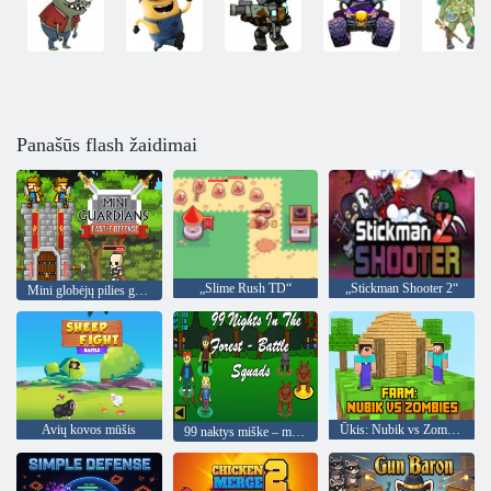
Panašūs flash žaidimai
„Slime Rush TD“
„Stickman Shooter 2“
Mini globėjų pilies gynyba
Avių kovos mūšis
Ūkis: Nubik vs Zombies
99 naktys miške – mūšio būriai