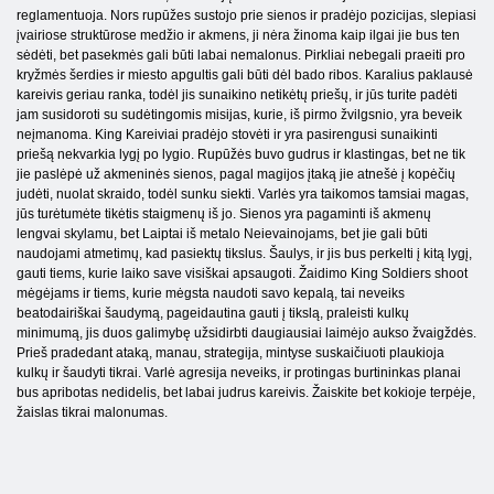
reglamentuoja. Nors rupūžes sustojo prie sienos ir pradėjo pozicijas, slepiasi
įvairiose struktūrose medžio ir akmens, ji nėra žinoma kaip ilgai jie bus ten
sėdėti, bet pasekmės gali būti labai nemalonus. Pirkliai nebegali praeiti pro
kryžmės šerdies ir miesto apgultis gali būti dėl bado ribos. Karalius paklausė
kareivis geriau ranka, todėl jis sunaikino netikėtų priešų, ir jūs turite padėti
jam susidoroti su sudėtingomis misijas, kurie, iš pirmo žvilgsnio, yra beveik
neįmanoma. King Kareiviai pradėjo stovėti ir yra pasirengusi sunaikinti
priešą nekvarkia lygį po lygio. Rupūžės buvo gudrus ir klastingas, bet ne tik
jie paslėpė už akmeninės sienos, pagal magijos įtaką jie atnešė į kopėčių
judėti, nuolat skraido, todėl sunku siekti. Varlės yra taikomos tamsiai magas,
jūs turėtumėte tikėtis staigmenų iš jo. Sienos yra pagaminti iš akmenų
lengvai skylamu, bet Laiptai iš metalo Neievainojams, bet jie gali būti
naudojami atmetimų, kad pasiektų tikslus. Šaulys, ir jis bus perkelti į kitą lygį,
gauti tiems, kurie laiko save visiškai apsaugoti. Žaidimo King Soldiers shoot
mėgėjams ir tiems, kurie mėgsta naudoti savo kepalą, tai neveiks
beatodairiškai šaudymą, pageidautina gauti į tikslą, praleisti kulkų
minimumą, jis duos galimybę užsidirbti daugiausiai laimėjo aukso žvaigždės.
Prieš pradedant ataką, manau, strategija, mintyse suskaičiuoti plaukioja
kulkų ir šaudyti tikrai. Varlė agresija neveiks, ir protingas burtininkas planai
bus apribotas nedidelis, bet labai judrus kareivis. Žaiskite bet kokioje terpėje,
žaislas tikrai malonumas.