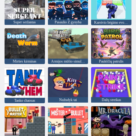
Super seržantas
Pasaulio Z gynyba
Kareivio bėgimo evoliucija
Mirties kirminas
Armijos mūšio simuliatorius
Paukščių patrulis
Nužudyk tai
Dažų streikas
Tanko chaosas