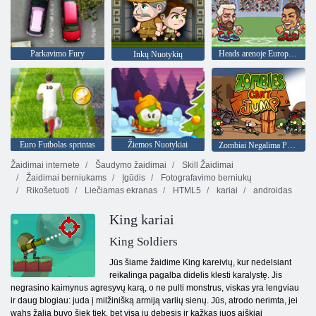
Parkavimo Fury
Heads arenoje Europos futbolo
Inkų Nuotykių
Euro Futbolas sprintas
Žiemos Nuotykiai
Zombiai Negalima Peršokti
Žaidimai internete
Šaudymo žaidimai
Skill Žaidimai
Žaidimai berniukams
Įgūdis
Fotografavimo berniukų
Rikošetuoti
Liečiamas ekranas
HTML5
kariai
androidas
King kariai
King Soldiers
Jūs šiame žaidime King kareivių, kur nedelsiant
reikalinga pagalba didelis klesti karalystę. Jis
negrasino kaimynus agresyvų karą, o ne pulti monstrus, viskas yra lengviau
ir daug blogiau: juda į milžinišką armiją varlių sienų. Jūs, atrodo nerimta, jei
wahs žalia buvo šiek tiek, bet visa jų debesis ir kažkas juos aiškiai