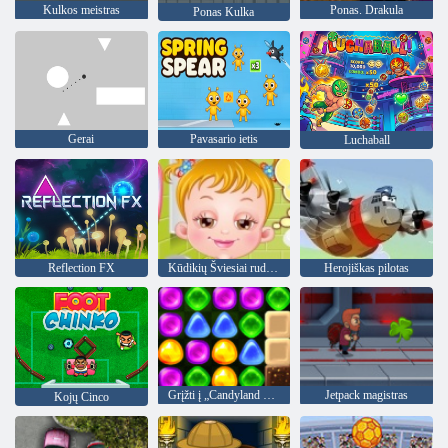
Kulkos meistras
Ponas. Drakula
Ponas Kulka
Gerai
Pavasario ietis
Luchaball
Reflection FX
Kūdikių Šviesiai ruda Nakvynė Laikas
Herojiškas pilotas
Grįžti į „Candyland 4“: „Lollipop“ sodas
Jetpack magistras
Kojų Cinco