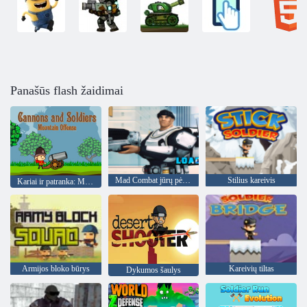
Panašūs flash žaidimai
Mad Combat jūrų pėstininkai
Stilius kareivis
Kariai ir patranka: Mountain Attack
Armijos bloko būrys
Kareivių tiltas
Dykumos šaulys