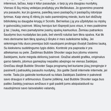
interesus, tačiau, kaip ir kitur pasaulyje, o tarp jų yra daugiau nuotykių.
Vienas iš šių mūsų veikėjas prašytojų yra Meškiukas. Jo gyvenimo prasmė
yra pasaulio, kur jis gyvena, paiešką savo paslapčių ir paslapčių istorijoje
tyrimas. Kaip vieną iš ritinių jis rado paminėjimą miesto, kuris turi didžiulę
biblioteką su daugybe knygų ir Scrolls. Bet kelias į ją yra užpildytas su mįslių
ir galvosūkių įvairovė. Mūsų herojus turi išspręsti juos visus, ir mes padėsime
jį tai. Į lauką, mes pamatysime įvairių spalvų kamuolius. Žemiau patrankos
šaudymo bus nustatytas tas pats, bet vieniši rutuliai tam tikra spalva. Kai tik
mes deriname tam tikrą spalvą ji išnyks ir mes suteiksime taškų. Jei
sėkmingai hitu duos premijas būti naudojami protingai išvalyti žaidimo lauką.
Su kiekvienu sudėtingumo lygis didės. Kontrolė yra paprasta ir yra
atliekamas su pele. Žaidimas Bubble Shooter saga bus įdomu visiems
žaidėjams, kurie mėgsta dėlionių įvairovė. Gražiai atsekti grafika, originalus
garso takelis, įdomus gameplay nepaliks abejingo ne vienas žaidėjas.
Greičiau diegti Bubble Shooter Saga programą bet kuriame jūsų įrenginyje ir
pasinerti į patrauklių pasaulis nuotykių. Jūs galite žaisti internete internete, jei
norite. Tada jūs galėsite konkuruoti su kitais žaidėjais žaidime ir pakviesti
savo draugus ir artimuosius. Esame įsitikinę, kad Bubble Shooter saga bus
patiko žaidėjų įvairaus amžiaus ir gali padėti jums atsipalaiduoti su
naudojimosi savo laisvalaikio valandų.