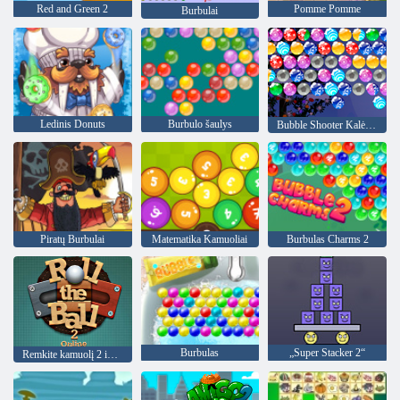
Red and Green 2
Pomme Pomme
Burbulai
Ledinis Donuts
Burbulo šaulys
Bubble Shooter Kalėdos
Piratų Burbulai
Matematika Kamuoliai
Burbulas Charms 2
Burbulas
„Super Stacker 2“
Remkite kamuolį 2 internete