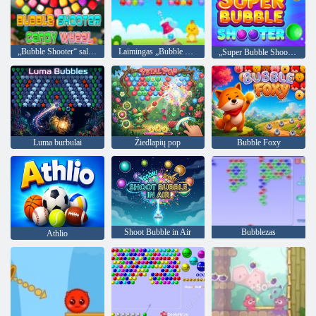
„Bubble Shooter“ saldainių ratas
Laimingas „Bubble Shooter“
„Super Bubble Shooter“
Luma burbulai
Žiedlapių pop
Bubble Foxy
Shoot Bubble in Air
Bubblezas
Athlio