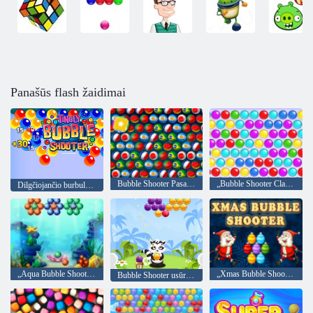
Panašūs flash žaidimai
Bubble Shooter Pasaulio čempionatas
„Bubble Shooter Classic“
Dilgčiojančio burbulo šaulys
„Aqua Bubble Shooter“
„Xmas Bubble Shooter“
Bubble Shooter usūriniai