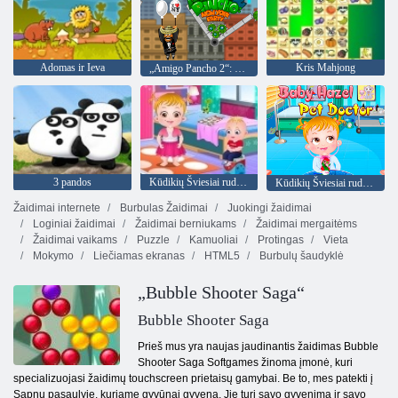
Adomas ir Ieva
Kris Mahjong
„Amigo Pancho 2“: Niujorko vakarėlis
3 pandos
Kūdikių Šviesiai ruda: diena darželyje
Kūdikių Šviesiai ruda: Veterinaras
Žaidimai internete
Burbulas Žaidimai
Juokingi žaidimai
Loginiai žaidimai
Žaidimai berniukams
Žaidimai mergaitėms
Žaidimai vaikams
Puzzle
Kamuoliai
Protingas
Vieta
Mokymo
Liečiamas ekranas
HTML5
Burbulų šaudyklė
„Bubble Shooter Saga“
Bubble Shooter Saga
Prieš mus yra naujas jaudinantis žaidimas Bubble
Shooter Saga Softgames žinoma įmonė, kuri
specializuojasi žaidimų touchscreen prietaisų gamybai. Be to, mes patekti į
Sapnų pasaulyje, kuriame gyvūnai gyvena. Jie turi savo gyvenimą ir savo