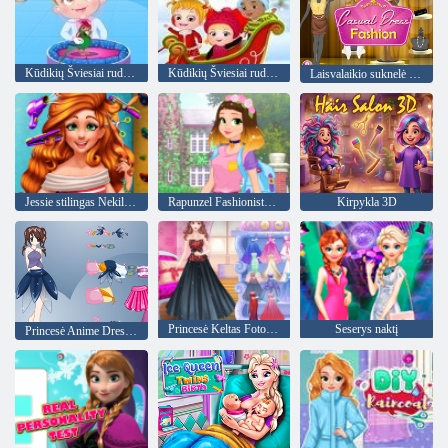
Kūdikių Šviesiai ruda: Veterinaras
Kūdikių Šviesiai ruda Kalėdų siurprizas
Laisvalaikio suknelė Mada
Jessie stilingas Nekilnojamasis kirpimo
Rapunzel Fashionista Kelyje
Kirpykla 3D
Princesė Keltas Fotosesija
Seserys naktį
Princesė Anime Dress Up