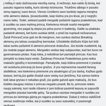
į mišką ir rado dažniausiai vienišą namą. Ji nežinojo, kas valdo šį būstą, kol
pasuko raganos katilą, kuris stovėjo krūmuose. Triukšmo atbėgo ir pasuko
seną raganą į savo kerus. Vienas Uzsitiens savo lazdelę ragana mergina
virto akmens statula. Įsivaizduokite, kaip liūdna yra jos tėvai, jei ji negrįžo
namo laiku. Todėl, siekiant padėti mergaitė pašalinti ragana prakeikimas, kad
ji susitiko su savo mylimą princą. Kiekviena minutė svarbi mergaitei
gyvenimą, nes pagal tą slepia jos pilna purvo ir bakterijų. Galite su plaktuku
padalinti akmenį, bet turės sunkiai dirbti, o prieš tai nuplauti nešvarumus.
Žaisti PrincesCurse gali ne tik merginos, nes sunkus darbas Breaking
akmenų yra labiau susipažinę berniukai. Užsidėkite didžiulis Kūjis turi būti
labai sunku pašalinti iš akmens princesė drabužius. Jūs būsite nustebinti, ką
jūs matote pagal akmens. Mergaitės veidas taip subjaurotas, kad ten buvo ne
gyvenamasis plotas. Kaip tokia, ji nebūtinai turi pamatyti princas. Kas bus
įsimylėti su tokia baisi veido. Žaidimas Princesė Prakeikimas jums reikia
makiažo įgūdžių ir kosmetologė. Pamatysite, kaip būtina priemonė ir įrankiai
vėl susiduria princesę jis buvo gražus. Ji yra neįmanoma naudoti tiesiog
atsitiktinai, nes kiekviena priemonė yra atsakingas už jos darbą. Kažkas gydo
karpas, bet ką jūs galite išvalyti savo veidą nuo įbrėžimų. Kai asmuo ketina
būti labai grynas ir nekaltas graži, jūs galite galvoti apie makiažą. Jis bus
kūdikis daugiau mielas ir princas negalės praeiti. Be to, princesė reikės
naują suknelę, kuri rasite rūbams ir jam būtinai pasiimti kepurę ar papuošti
mergaitės plaukai barrette gėlių. Tai puikus vaizdas mergaitei ir susitiko jos
princas po laiminga gijimą po ragana prakeikimas. Dabar ji nebus vaikščioti
vienas svetimoje miške, kai ji susitiko su savo sutuoktinį, ir pasirengti
vestuves.