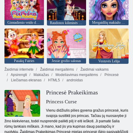
Gimtadienio veido dažymas
Mergaidžių makiažo salonas
Raudonos kiliminės žvaigždės
Pasakų Fairies
Jessie grožio salonas
Vestuvės Lelija
Žaidimai internete
Žaidimai mergaitėms
Žaidimai vaikams
Apsirengti
Makiažas
Modeliavimas mergaitėms
Princesė
Liečiamas ekranas
HTML5
androidas
Princesė Prakeikimas
Princess Curse
Vienu didžiulis pilies gyvena gražus princesė, kuris
svajoja susitikti jos princas. Tačiau jų nuosavybe ji
žino kiekvienas, todėl nusprendė palikti pilį ir eiti ieškoti. Ji pamatė šalia
rūmų tankiais miškais. Ji mano, kad jis yra kupinas daug paslapčių ir
nuotykių. Žaidimas Prakeikimas Princesė mielas princesė išėjo pasivaikščioti