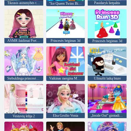
Tikrasis asmenybės testas
Pasidaryk lietpaltis
"Ice Queen Twins Birth"
ASMR žaidimai Pretty Princess
Princesės bėgimas 3d
Princesės bėgimas 3d
Stebuklinga princesė „Dress Up“ lėlė
Vaikinas mergina Makeover
Užmušti laiką biure
Elsa Grožio Vonia
„Inside Out“ gimtadienio vakarėlis
Vestuvių lelija 2