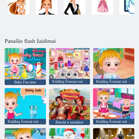
Panašūs flash žaidimai
Kūdikių Šviesiai ruda Flower Girl
Kūdikių Šviesiai ruda mokosi Transporto priemonės
Baby Fun time
Kūdikių Šviesiai ruda Mokslas Garbingas Žaidimas
Kūdikių Šviesiai ruda: diena darželyje
Riteriai ir nuotakos