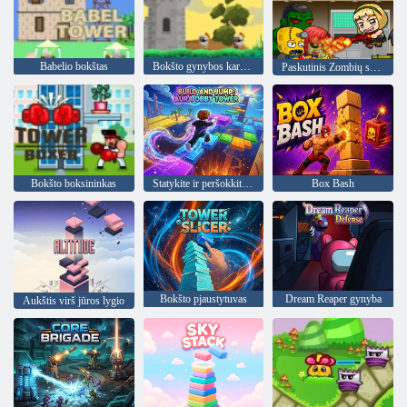
Babelio bokštas
Bokšto gynybos karalius
Paskutinis Zombių sargybinis
Bokšto boksininkas
Statykite ir peršokkite: Aura Obby bokštas
Box Bash
Bokšto pjaustytuvas
Dream Reaper gynyba
Aukštis virš jūros lygio