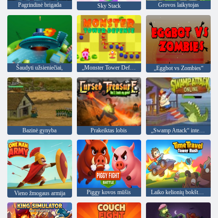
Pagrindinė brigada
Grovos laikytojas
Sky Stack
Šaudyti užsieniečiai,
„Monster Tower Defense“
„Eggbot vs Zombies“
Bazinė gynyba
Prakeiktas lobis
„Swamp Attack“ internete
Piggy kovos mūšis
Laiko kelionių bokšto skubėjimas
Vieno žmogaus armija