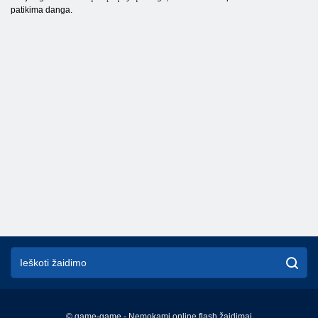
patikima danga.
© game-game - Nemokami online flash žaidimai