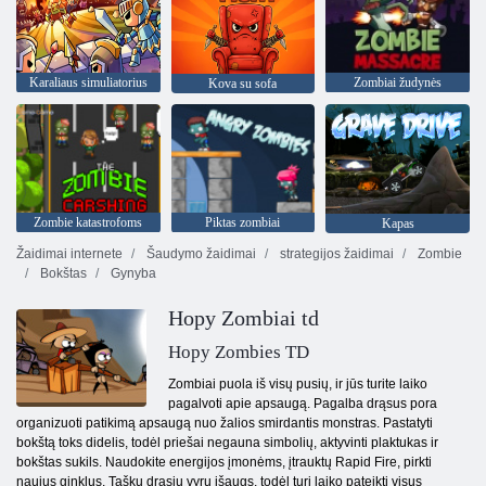
Karaliaus simuliatorius
Zombiai žudynės
Kova su sofa
Zombie katastrofoms
Piktas zombiai
Kapas
Žaidimai internete
Šaudymo žaidimai
strategijos žaidimai
Zombie
Bokštas
Gynyba
Hopy Zombiai td
Hopy Zombies TD
Zombiai puola iš visų pusių, ir jūs turite laiko
pagalvoti apie apsaugą. Pagalba drąsus pora
organizuoti patikimą apsaugą nuo žalios smirdantis monstras. Pastatyti
bokštą toks didelis, todėl priešai negauna simbolių, aktyvinti plaktukas ir
bokštas sukils. Naudokite energijos įmonėms, įtrauktų Rapid Fire, pirkti
naujus ginklus. Taškų drąsių vyrų išaugs, todėl turi laiko pateikti visus