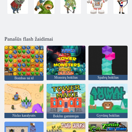
Panašūs flash žaidimai
Monstrų bokštas
Spalvų bokštas
Bombas tai td
Nicko karalystės
Gyvūnų bokštas
Bokšto gamintojas