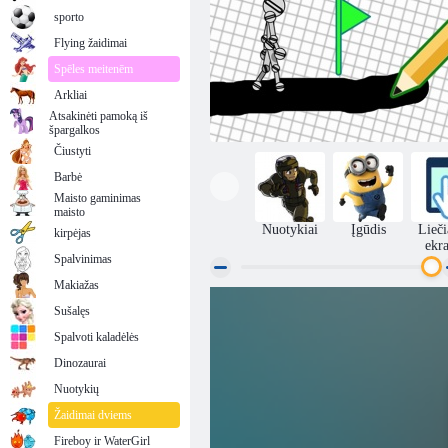
sporto
Flying žaidimai
Spēles meitenēm
Arkliai
Atsakinėti pamoką iš
špargalkos
Čiustyti
Barbė
Maisto gaminimas
maisto
Nuotykiai
Įgūdis
Lieč
kirpėjas
ekr
Spalvinimas
Makiažas
Sušalęs
Lygiosios žaisti
Spalvoti kaladėlės
Dinozaurai
Nuotykių
Žaidimai dviems
Fireboy ir WaterGirl