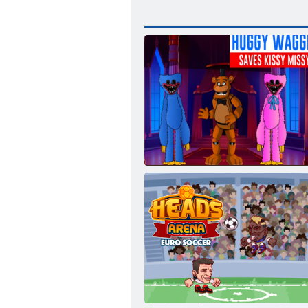
Huggy Waggie išgelbėjo Kissy Missy