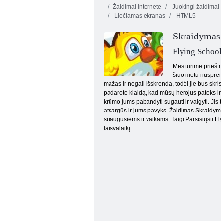
Žaidimai internete
Juokingi žaidimai
Liečiamas ekranas
HTML5
Skraidymas
Flying Schoo
Mes turime prieš 
šiuo metu nusprend
Heads arenoje Europos futbolo
mažas ir negali išskrenda, todėl jie bus skristi
padarote klaidą, kad mūsų herojus pateks ir mir
krūmo jums pabandyti sugauti ir valgyti. Jis
atsargūs ir jums pavyks. Žaidimas Skraidymas
suaugusiems ir vaikams. Taigi Parsisiųsti Fly
laisvalaikį.