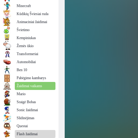
Minecraft
Kūdikių Šviesiai ruda
Animaciniai žaidimai
Švietimo
Kempiniukas
Žemės ūkio
Transformeriai
Automobiliai
Ben 10
Pabėgimo kambarys
Žaidimai vaikams
Mario
Sraigė Bobas
Sonic žaidimai
Slidinėjimas
Questai
Flash žaidimai