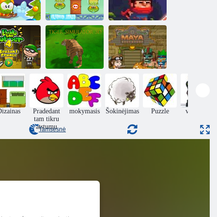
Žiemos
Kaubojai vs
Nuotykiai
marsiečiai
Ninja Ranmaru
„Maya
„Tiger Simulator
Adventure
ob plėšiką 4
3D“
Remastered“
izainas
Pradedant
mokymasis
Šokinėjimas
Puzzle
veiksmas
tam tikru
atstumu
Tamsesnė