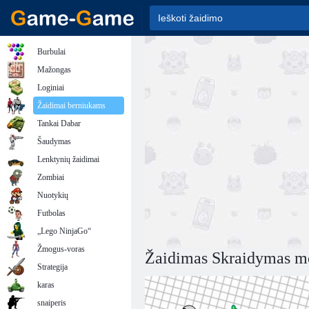
Burbulai
Mažongas
Loginiai
Žaidimai berniukams
Tankai Dabar
Šaudymas
Lenktynių žaidimai
Zombiai
Nuotykių
Futbolas
„Lego NinjaGo“
Žmogus-voras
Žaidimas Skraidymas m
Strategija
karas
snaiperis