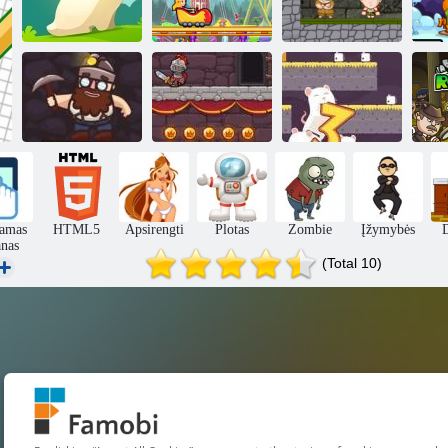
Jaudulio
Gobšus triušis
skubėjimas 4
Inkų Nuotykių
Aukso kasyklos
Valiant riteris
3 pelės
B
iamas
HTML5
Apsirengti
Plotas
Zombie
Įžymybės
D
anas
(Total 10)