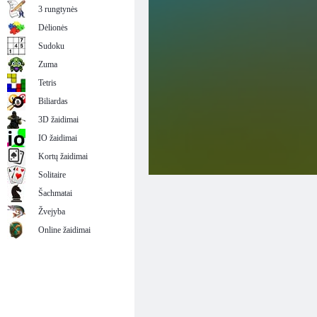
3 rungtynės
Dėlionės
Sudoku
Zuma
Tetris
Biliardas
3D žaidimai
IO žaidimai
Kortų žaidimai
Solitaire
Šachmatai
Žvejyba
Online žaidimai