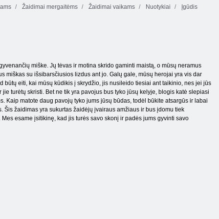
kams
Žaidimai mergaitėms
Žaidimai vaikams
Nuotykiai
Įgūdis
gyvenančių miške. Jų tėvas ir motina skrido gaminti maistą, o mūsų neramus
s miškas su išsibarsčiusios lizdus ant jo. Galų gale, mūsų herojai yra vis dar
 būtų eiti, kai mūsų kūdikis į skrydžio, jis nusileido tiesiai ant taikinio, nes jei jūs
jie turėtų skristi. Bet ne tik yra pavojus bus tyko jūsų kelyje, blogis katė slepiasi
ms. Kaip matote daug pavojų tyko jums jūsų būdas, todėl būkite atsargūs ir labai
s. Šis žaidimas yra sukurtas žaidėjų įvairaus amžiaus ir bus įdomu tiek
. Mes esame įsitikinę, kad jis turės savo skonį ir padės jums gyvinti savo