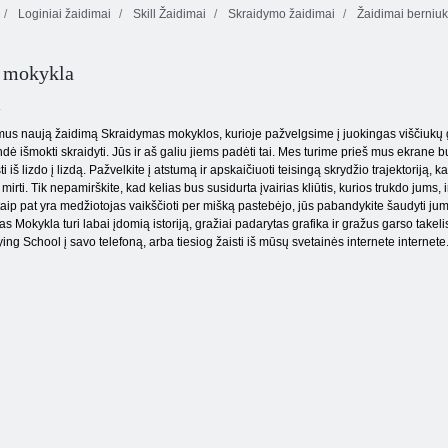
Loginiai žaidimai
Skill Žaidimai
Skraidymo žaidimai
Žaidimai berniu
Jūros Bubble
Euro Bauda
Shooter
2016
Baudos šauliai 2
 mokykla
l
mus naują žaidimą Skraidymas mokyklos, kurioje pažvelgsime į juokingas viščiukų 
ė išmokti skraidyti. Jūs ir aš galiu jiems padėti tai. Mes turime prieš mus ekrane bu
 iš lizdo į lizdą. Pažvelkite į atstumą ir apskaičiuoti teisingą skrydžio trajektoriją, kad
ti. Tik nepamirškite, kad kelias bus susidurta įvairias kliūtis, kurios trukdo jums, ir 
 taip pat yra medžiotojas vaikščioti per mišką pastebėjo, jūs pabandykite šaudyti ju
 Mokykla turi labai įdomią istoriją, gražiai padarytas grafika ir gražus garso takeli
ing School į savo telefoną, arba tiesiog žaisti iš mūsų svetainės internete internete