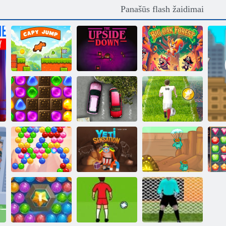
Panašūs flash žaidimai
Aukštyn
Didysis
Capy Jump
kojomis
Ąžuolynas
Grįžti į
Euro Futbolas
„Candyland 2“
Parkavimo Fury
sprintas
Burbulas dvasia
Yeti sensacija
Tiny Digeriai