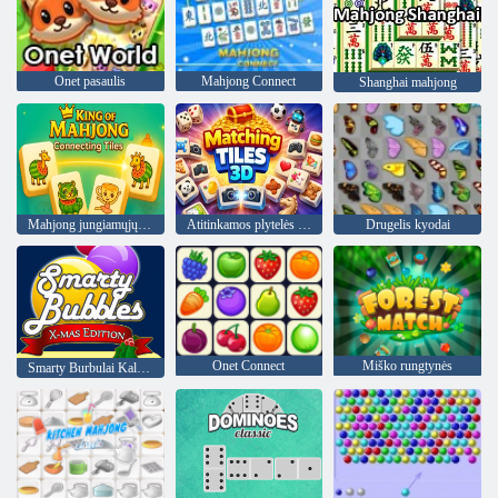
Onet pasaulis
Mahjong Connect
Shanghai mahjong
Mahjong jungiamųjų plytelių karalius
Atitinkamos plytelės 3D
Drugelis kyodai
Onet Connect
Miško rungtynės
Smarty Burbulai Kalėdos Edition"