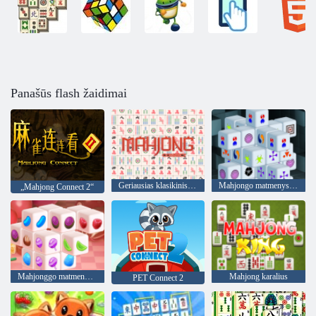
Panašūs flash žaidimai
Geriausias klasikinis Mahjongas
Mahjongo matmenys 15 minučių
„Mahjong Connect 2“
Mahjonggo matmenys saldainiai
Mahjong karalius
PET Connect 2