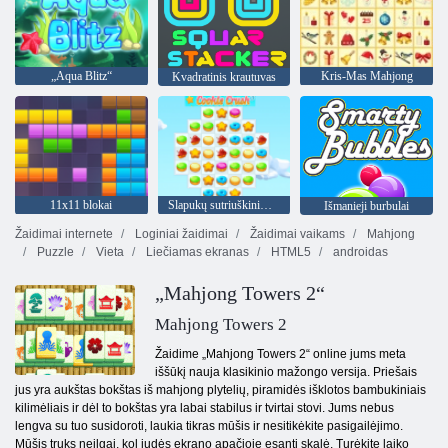
„Aqua Blitz“
Kris-Mas Mahjong
Kvadratinis krautuvas
11x11 blokai
Slapukų sutriuškinimas 3
Išmanieji burbulai
Žaidimai internete
Loginiai žaidimai
Žaidimai vaikams
Mahjong
Puzzle
Vieta
Liečiamas ekranas
HTML5
androidas
„Mahjong Towers 2“
Mahjong Towers 2
Žaidime „Mahjong Towers 2“ online jums meta
iššūkį nauja klasikinio mažongo versija. Priešais
jus yra aukštas bokštas iš mahjong plytelių, piramidės išklotos bambukiniais
kilimėliais ir dėl to bokštas yra labai stabilus ir tvirtai stovi. Jums nebus
lengva su tuo susidoroti, laukia tikras mūšis ir nesitikėkite pasigailėjimo.
Mūšis truks neilgai, kol judės ekrano apačioje esanti skalė. Turėkite laiko