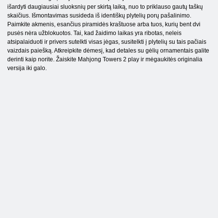
išardyti daugiausiai sluoksnių per skirtą laiką, nuo to priklauso gautų taškų
skaičius. Išmontavimas susideda iš identiškų plytelių porų pašalinimo.
Paimkite akmenis, esančius piramidės kraštuose arba tuos, kurių bent dvi
pusės nėra užblokuotos. Tai, kad žaidimo laikas yra ribotas, neleis
atsipalaiduoti ir privers sutelkti visas jėgas, susitelkti į plytelių su tais pačiais
vaizdais paiešką. Atkreipkite dėmesį, kad detales su gėlių ornamentais galite
derinti kaip norite. Žaiskite Mahjong Towers 2 play ir mėgaukitės originalia
versija iki galo.