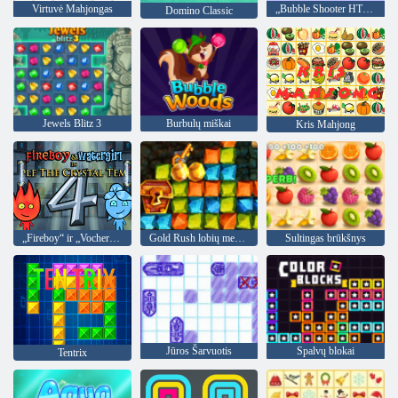
Virtuvė Mahjongas
„Bubble Shooter HTML5“
Domino Classic
Jewels Blitz 3
Burbulų miškai
Kris Mahjong
„Fireboy“ ir „Vochergirl 4“: „Crystal Temple“
Gold Rush lobių medžioklė
Sultingas brūkšnys
Jūros Šarvuotis
Spalvų blokai
Tentrix