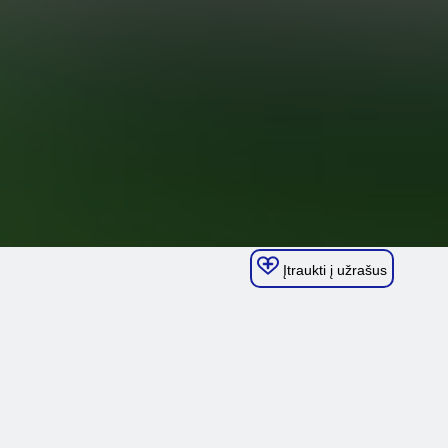
Įtraukti į užrašus