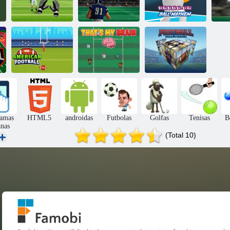
Amerikos
Regbis. io Ball
futbolo iššūkis
Atsisiuntimas
Mayhem
Amerikos
Tai mano
Futbolo kubo
futbolas
smegenys
galvosūkis
iamas
HTML5
androidas
Futbolas
Golfas
Tenisas
B
anas
(Total 10)