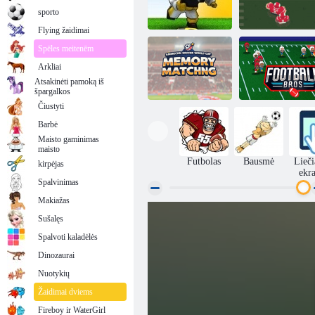
sporto
Flying žaidimai
Spēles meitenēm
Arkliai
Įvartis sprogo
Tūpimo Pro"
Atsakinėti pamoką iš
špargalkos
Čiustyti
Amerikos
Barbė
futbolo pasaulio
Maisto gaminimas
taurės atminties
maisto
atitikimas
Futbolo brosai
Futbolas
Bausmė
Lieč
kirpėjas
ekr
Spalvinimas
Makiažas
Sušalęs
Spalvoti kaladėlės
Dinozaurai
Nuotykių
Žaidimai dviems
Fireboy ir WaterGirl