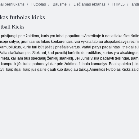
ai berniukams
Futbolas
Bausmė
Liečiamas ekranas
HTML5
andr
kas futbolas kicks
Slapukų
Drugelis Kyodai
sutriuškinimas 2
HD"
Spalvų blokai
tball Kicks
e prisijungti prie žaidimo, kuris yra labai populiarus Amerikoje ir net atlieka šios š
visoje srityje, grumiasi su kitais konkurentais, visi vyksta labiau atsipalaidavęs rež
uoliukus, kurie turi būti įdėti į priešais vartus. Vartai patys padalintas į tris dalis,
žalia stačiakampis. Siekiant, kad poveikį turėsite du rodiklius, kurios yra atsakingos 
o metu, kai jam bus specialių ženklų slankiklį. Jei Jums viską padaryti teisingai, pa
u kampu. Ir jūs turite pabandyti dar prie žaidimo futbolo kamuolys: Beats pateko į tiks
kyti, kaip ilgai, kaip jūs galite gauti kuo daugiau taškų, Amerikos Futbolas Kicks žai