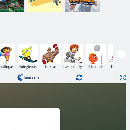
Amerikos
futbolo atminties
Regbio
ir atitikimo
skubėjimas
Paliestas
žaidimas
oulingas
Snieglentės
Boksas
Ledo ritulys
Tinklinis
Beisbolas
Tamsesnė