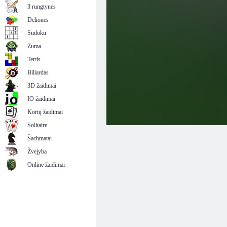
3 rungtynės
Dėlionės
Sudoku
Zuma
Tetris
Biliardas
3D žaidimai
IO žaidimai
Kortų žaidimai
Solitaire
Šachmatai
Žvejyba
Online žaidimai