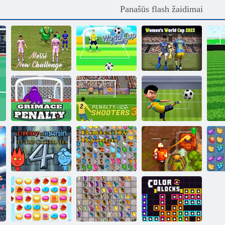
Panašūs flash žaidimai
Naujasis Messi
Pasaulio taurės
2023 m. moterų
iššūkis
baudinys
pasaulio taurė
Grimasos
Baudinių
„Tappu Free
baudinys
metimai 3
Kick Challenge“
„Fireboy“ ir
„Vochergirl 4“:
„Crystal
Prakeiktas lobis
Temple“
Drugelis kyodai
2
su