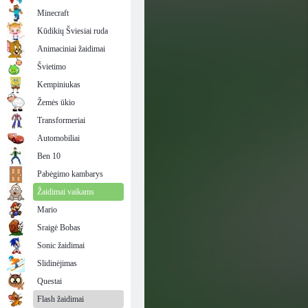
Minecraft
Kūdikių Šviesiai ruda
Animaciniai žaidimai
Švietimo
Kempiniukas
Žemės ūkio
Transformeriai
Automobiliai
Ben 10
Pabėgimo kambarys
Žaidimai vaikams
Mario
Sraigė Bobas
Sonic žaidimai
Slidinėjimas
Questai
Flash žaidimai