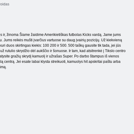
oidas
alies ir, žinoma Šiame žaidime Amerikietiškas futbolas Kicks vardą. Jame jums
imu. Jums reikės mušti įvarčius vartuose su daug įvairių pozicijų. Už kiekvieną
 kuri duos skirtingas kiekis: 100 200 ir 500. 500 taškų gausite tik tada, jei jūs
už rutulio skrydžio dėl aukščio ir šonuose. Ir tam, kad atsitrenkė į Tikslo centro
matysite gražių skrydį kamuolį ir užrašas Super. Po darbo štampus iš vienos
lą centrą. Jei esate labai klysta streikuoti, kamuolys hit apskritai paštu arba
dimą.