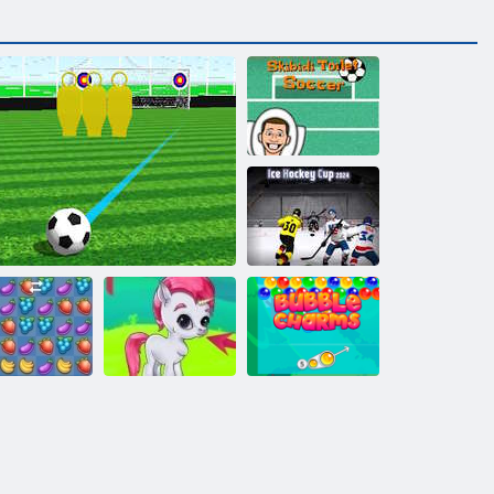
Skibidi tualeto
futbolas
2024 m.
pasaulio ledo
ritulio taurė
Vaisių
Burbulas
triuškinimas
Laisvojo smūgio meistras
Burbulas Gemes
talismanai