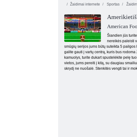
Žaidimai internete
Sportas
Žaidim
Amerikietiš
American Foo
Šiandien jūs turit
nereikės paleisti 
smūgių serijos jums būtų suteikta 5 pailgos kam
Varžovai baudos
galite gauti į vartų centrą, kuris bus rodoma 
kamuolys, turite dukart spustelėkite pelę tu
vietos, jums pereiti į kitą, su daugiau smaili
skrydį ne nuošalė. Stenkitės vengti tai ir mo