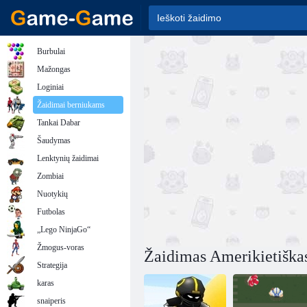
Burbulai
Mažongas
Loginiai
Žaidimai berniukams
Tankai Dabar
Šaudymas
Lenktynių žaidimai
Zombiai
Nuotykių
Futbolas
„Lego NinjaGo“
Žmogus-voras
Žaidimas Amerikietiškas
Strategija
karas
snaiperis