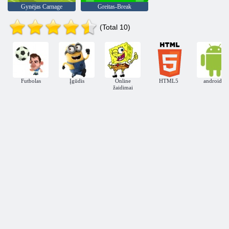
Gynėjas Carnage
Greitas-Break
(Total 10)
Futbolas
Įgūdis
Online
HTML5
androidas
žaidimai