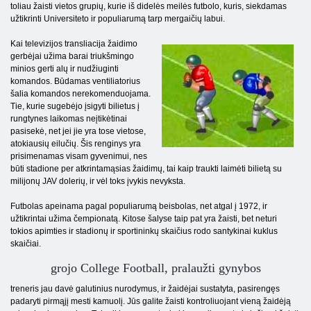
toliau žaisti vietos grupių, kurie iš didelės meilės futbolo, kuris, siekdamas
užtikrinti Universiteto ir populiarumą tarp mergaičių labui.
Kai televizijos transliacija žaidimo
gerbėjai užima barai triukšmingo
minios gerti alų ir nudžiuginti
komandos. Būdamas ventiliatorius
šalia komandos nerekomenduojama.
Tie, kurie sugebėjo įsigyti bilietus į
rungtynes ​​laikomas neįtikėtinai
pasisekė, net jei jie yra tose vietose,
atokiausių eilučių. Šis renginys yra
prisimenamas visam gyvenimui, nes
būti stadione per atkrintamąsias žaidimų, tai kaip traukti laimėti bilietą su
milijonų JAV dolerių, ir vėl toks įvykis nevyksta.
Futbolas apeinama pagal populiarumą beisbolas, net atgal į 1972, ir
užtikrintai užima čempionatą. Kitose šalyse taip pat yra žaisti, bet neturi
tokios apimties ir stadionų ir sportininkų skaičius rodo santykinai kuklus
skaičiai.
grojo College Football, pralaužti gynybos
treneris jau davė galutinius nurodymus, ir žaidėjai sustatyta, pasirengęs
padaryti pirmąjį mesti kamuolį. Jūs galite žaisti kontroliuojant vieną žaidėją