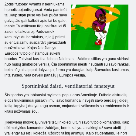
Žodis "futbolo" vyrams ir berniukams
hipnotizuojantis garsai. Verta paminėti
tai, kaip stipri pusė visiškai pučia savo
galvą. Jie gali kalbėti apie tai be galo,
ir apie TV atitikmuo tik juos ištraukti iš
žaidimo laikotarpį. Padovanok
kamuolys du berniukus, ir jie jį priimti
su entuziazmu suspardyti įsivaizduoti
nuožmi kova. Kojos žaidžiantys
Europos futbolo ir štampus sukelti
baudas. Tai visai kas kita futbolo žaidimas – žaidimo stilius yra gana skiriasi
nuo mūsų gimtosios versiją. Čia sportininkai mesti ir sugauti su savo rankas,
bet smūgiai taip pat dalyvauja; forma yra daugiau kaip Šarvuotos kostiumas;
ir taisyklės, nėra beveik panašų į Europos versija.
Sportininkai žaisti, ventiliatoriai fanateyut
Šis sportas yra labiausiai mylimas, populiarus Amerikoje. Futbolo aistruolių
elgtis triukšmingai įsišaknijimui savo komanda ir švęsti savo pergalę į didelį
kelią, tapyba į dudyat ragų asmuo, mojuodami vėliavomis su emblemomis ir
kitais požymiais šou.
Į kiekvieną mokyklą, universitetų ir kolegijų turi savo futbolo komandos. Kaip
dėl mokyklos komandos žaidėjas, berniukai yra atsakingi už savo ateitį – ji
yra lengviau eiti į koledžą, uždirbti taškų artimųjų. Kaip studentams, jie nori