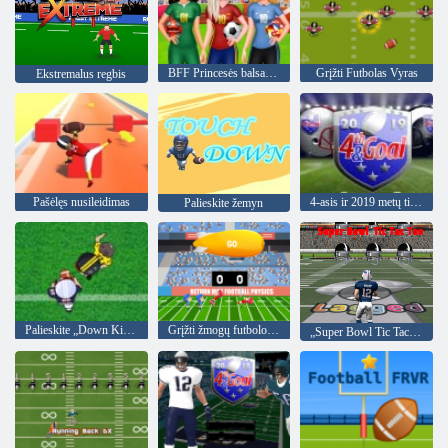
BFF Princesės balsas už 2018 m. Futbolą
Grįžti Futbolas Vyras
Ekstremalus regbis
Pašėlęs nusileidimas
4-asis ir 2019 metų tikslas
Palieskite žemyn
Palieskite „Down King“
Grįžti žmogų futbolo fiziką
„Super Bowl Tic Tac Toe“