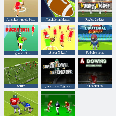
Amerikos futbolo bėgikas
„Touchdown Master“
Regbio žaidėjas
„Shoot N Run“
Futbolo startas
Regbis 2021 m
Scrum
4 nuosmukiai
„Super Bowl“ gynėjas