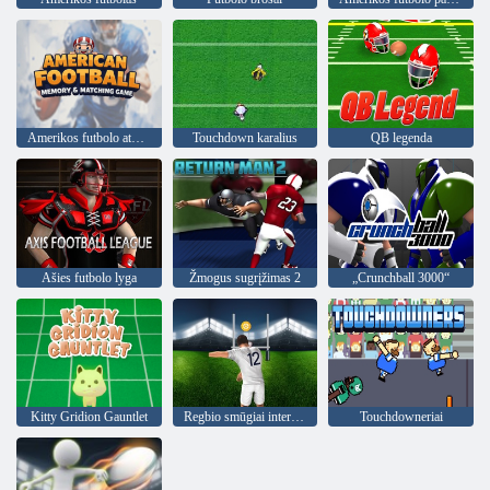
Amerikos futbolo atminties ir atitikimo žaidimas
Touchdown karalius
QB legenda
Ašies futbolo lyga
Žmogus sugrįžimas 2
„Crunchball 3000“
Kitty Gridion Gauntlet
Regbio smūgiai internetu
Touchdowneriai