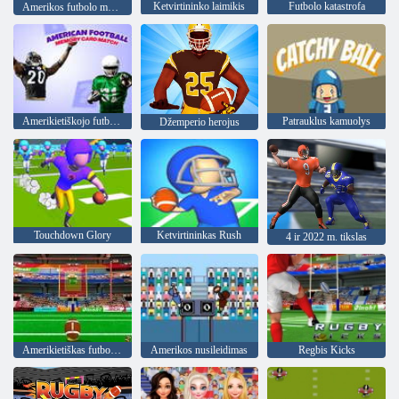
Ketvirtininko laimikis
Futbolo katastrofa
Amerikos futbolo mergina
Amerikietiškojo futbolo atminties kortelių rungtynės
Patrauklus kamuolys
Džemperio herojus
Touchdown Glory
Ketvirtininkas Rush
4 ir 2022 m. tikslas
Amerikietiškas futbolas kicks
Amerikos nusileidimas
Regbis Kicks