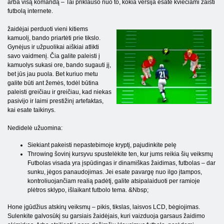
arba visą komandą – Tai priklauso nuo to, kokia versija esate kviečiami žaisti
futbolą internete.
žaidėjai perduoti vieni kitiems
kamuolį, bando priartėti prie tikslo.
Gynėjus ir užpuolikai aiškiai atlikti
savo vaidmenį. Čia galite paleisti į
kamuolys sukasi ore, bando sugauti jį,
bet jūs jau puola. Bet kuriuo metu
galite būti ant žemės, todėl būtina
paleisti greičiau ir greičiau, kad niekas
pasivijo ir laimi prestižinį artefaktas,
kai esate taikinys.
Nedidelė užuomina:
Siekiant pakeisti nepastebimoje kryptį, pajudinkite pelę
Throwing šovinį kursyvu spustelėkite ten, kur jums reikia šių veiksmų
Futbolas visada yra įspūdingas ir dinamiškas žaidimas, futbolas – dar
sunku, jėgos panaudojimas. Jei esate pavargę nuo ilgo įtampos,
kontroliuojančiam realią padėtį, galite atsipalaiduoti per ramioje
plėtros sklypo, išlaikant futbolo tema. &Nbsp;
Hone įgūdžius atskirų veiksmų – pikis, tikslas, laisvos LCD, bėgiojimas.
Sulenkite galvosūkį su garsiais žaidėjais, kuri vaizduoja garsaus žaidimo