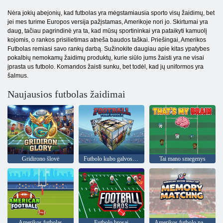
Nėra jokių abejonių, kad futbolas yra mėgstamiausia sporto visų žaidimų, bet
jei mes turime Europos versija pažįstamas, Amerikoje nori jo. Skirtumai yra
daug, tačiau pagrindinė yra ta, kad mūsų sportininkai yra pataikyti kamuolį
kojomis, o rankos prisilietimas atneša baudos taškai. Priešingai, Amerikos
Futbolas remiasi savo rankų darbą. Sužinokite daugiau apie kitas ypatybes
pokalbių nemokamų žaidimų produktų, kurie siūlo jums žaisti yra ne visai
įprasta us futbolo. Komandos žaisti sunku, bet todėl, kad jų uniformos yra
šalmus.
Naujausios futbolas žaidimai
Gridirono šlovė
Futbolo kubo galvosūkis
Tai mano smegenys
Amerikos futbolas
Futbolo brosai
Amerikos futbolo pasaulio taurės atminties atitikimas