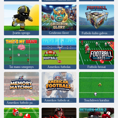
Įvartis sprogo
Gridirono šlovė
Futbolo kubo galvosūkis
Tai mano smegenys
Amerikos futbolas
Futbolo brosai
Amerikos futbolo atminties ir atitikimo žaidimas
Touchdown karalius
Amerikos futbolo pasaulio taurės atminties atitikimas