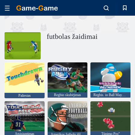
futbolas žaidimai
Regbio skubėjimas
Regbis. io Ball Mayhem
Paliestas
Atsisiuntimas
Tūpimo Pro"
Amerikos futbolo iššūkis