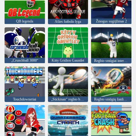
QB legenda
Žmogus sugrįžimas 2
Ašies futbolo lyga
„Crunchball 3000“
Kitty Gridion Gauntlet
Regbio smūgiai internetu
Touchdowneriai
„Stickman“ regbio bėgimas ir smūgis
Regbio smūgių žaidimas