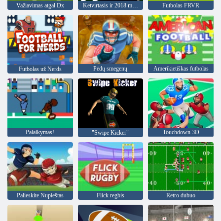
Važiavimas atgal Dx
Ketvirtasis ir 2018 m. Tikslas
Futbolas FRVR
Pėdų smegenų
Amerikietiškas futbolas
Futbolas už Nerds
Palaikymas!
Touchdown 3D
"Swipe Kicker"
Palieskite Nupieštas
Flick regbis
Retro dubuo