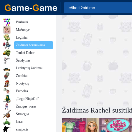
Burbulai
Mažongas
Loginiai
Žaidimai berniukams
Tankai Dabar
Šaudymas
Lenktynių žaidimai
Zombiai
Nuotykių
Futbolas
„Lego NinjaGo“
Žmogus-voras
Žaidimas Rachel susitik
Strategija
karas
snaiperis