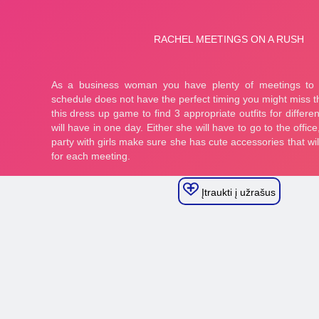
Įtraukti į užrašus