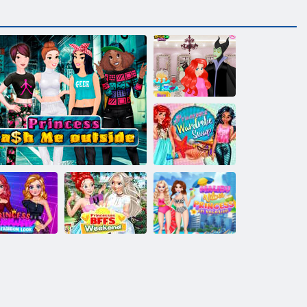
Princesė
Melagių diena
kirpykla
Jasmine ir Ariel
drabužių spintos
keitimas
Princesės
Malibu Vibes
nway mados
Mano princesės
princesė
išvaizda
Princesė Pinigai man Už
BFF savaitgalis
atostogauja