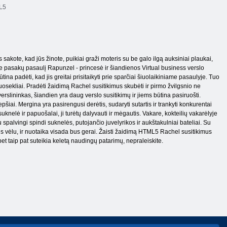
L5
 sakote, kad jūs žinote, puikiai graži moteris su be galo ilgą auksiniai plaukai,
i. Be pasakų pasaulį Rapunzel - princesė ir šiandienos Virtual business verslo
a padėti, kad jis greitai prisitaikyti prie sparčiai šiuolaikiniame pasaulyje. Tuo
nuosekliai. Pradėti žaidimą Rachel susitikimus skubėti ir pirmo žvilgsnio ne
slininkas, šiandien yra daug verslo susitikimų ir jiems būtina pasiruošti.
epšiai. Mergina yra pasirengusi derėtis, sudaryti sutartis ir trankyti konkurentai
nelė ir papuošalai, ji turėtų dalyvauti ir mėgautis. Vakare, kokteilių vakarėlyje
u spalvingi spindi suknelės, putojančio juvelyrikos ir aukštakulniai bateliai. Su
s vėlu, ir nuotaika visada bus gerai. Žaisti žaidimą HTML5 Rachel susitikimus
bet taip pat suteikia keletą naudingų patarimų, nepraleiskite.