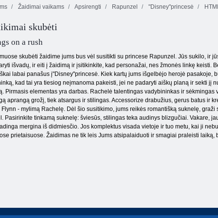
ėms
Žaidimai vaikams
Apsirengti
Rapunzel
"Disney"princesė
HTM
Kurkite su
Princess Girls
manimi
tikimai skubėti
Steampunk
SuperHero Tutu
konkurencija
komplektus
Shopaholic Rio
gs on a rush
muose skubėti žaidime jums bus vėl susitikti su princese Rapunzel. Jūs sukilo, ir jūs
ryti išvadų, ir eiti į žaidimą ir įsitikinkite, kad personažai, nes žmonės linkę keist
ai labai panašus į"Disney"princesė. Kiek kartų jums išgelbėjo herojė pasakoje, būtin
nką, kad tai yra tiesiog neįmanoma pakeisti, jei ne padaryti aiškų planą ir sekti jį 
ą. Pirmasis elementas yra darbas. Rachelė talentingas vadybininkas ir sėkmingas ver
ngą aprangą grožį, tiek atsargus ir stilingas. Accessorize drabužius, gerus batus ir kr
Flynn - mylimą Rachelę. Dėl šio susitikimo, jums reikės romantišką suknelę, graži suk
l. Pasirinkite tinkamą suknelę: šviesūs, stilingas teka audinys blizgučiai. Vakare, ja
dinga mergina iš didmiesčio. Jos komplektus visada vietoje ir tuo metu, kai ji nebu
ose prietaisuose. Žaidimas ne tik leis Jums atsipalaiduoti ir smagiai praleisti laiką, 