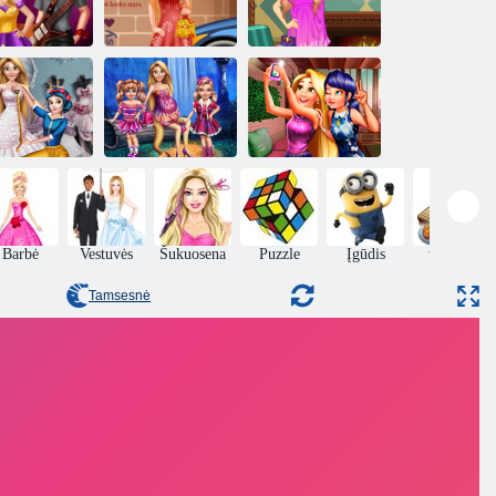
Rapunzel Mada
Rapunzel anketa
LO Keltas
Žurnalas
Instagram
sutraiškyti
Modelis
Dienoraštis
Spalvingas
dvyniai
Suknelė
Pavasario
Paryžius
aineris studija
stovykla
Instagram"Asmenukės
Barbė
Vestuvės
Šukuosena
Puzzle
Įgūdis
virimas
Tamsesnė