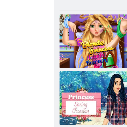
Šviesiaplaukis princesė ligoninės atkūrimas