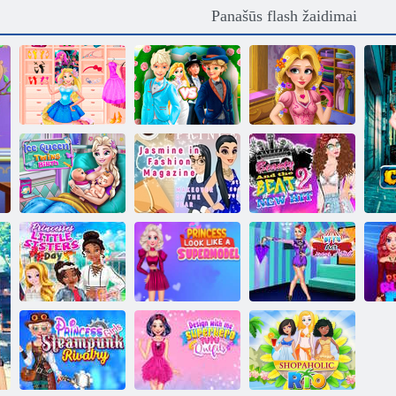
Panašūs flash žaidimai
Geriausias
Saldūs princesė
žmogus ne
Šviesiaplaukis
Persirengimo
Rapunzel
princesė SPA
kambarys
Vestuvės
dieną
Žurnalas
„Beauty and The
"Ice Queen
Jasmine In
Beat 2“ naujas
Twins Birth"
Fashion
hitas
Princesių
Princesė atrodo
mažųjų seserų
kaip
BFFs akto cirko
Ru
diena
supermodelis
artistas