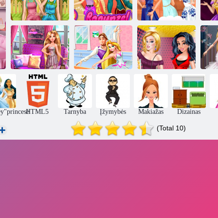
Rapunzel
Princeses darbas
išskaidytas
Princeses Šalis
sode
Flynn
maratonas
Princeses
Ieškoti Rapunzel
Princesė balerina
Atviras dailės
rutulys ekipuotė
kulka skubėti
galerija
diz
y"princesė
HTML5
Tarnyba
Įžymybės
Makiažas
Dizainas
(Total 10)