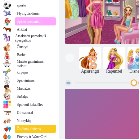
sporto
Flying žaidimai
Spēles meitenēm
Arkliai
Atsakinėti pamoką iš
špargalkos
Čiustyti
Barbė
Maisto gaminimas
maisto
Apsirengti
Rapunzel
"Disne
kirpėjas
Spalvinimas
Makiažas
Sušalęs
Elsa ir Rapunzel garderoba
Spalvoti kaladėlės
Dinozaurai
Nuotykių
Žaidimai dviems
Fireboy ir WaterGirl