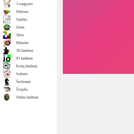
3 rungtynės
Dėlionės
Sudoku
Zuma
Tetris
Biliardas
3D žaidimai
IO žaidimai
Kortų žaidimai
Solitaire
Šachmatai
Žvejyba
Online žaidimai