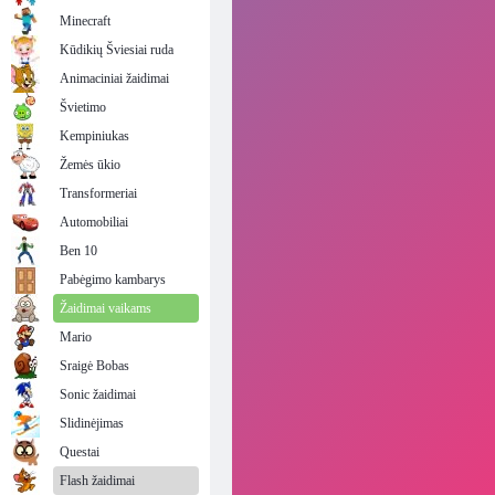
Minecraft
Kūdikių Šviesiai ruda
Animaciniai žaidimai
Švietimo
Kempiniukas
Žemės ūkio
Transformeriai
Automobiliai
Ben 10
Pabėgimo kambarys
Žaidimai vaikams
Mario
Sraigė Bobas
Sonic žaidimai
Slidinėjimas
Questai
Flash žaidimai