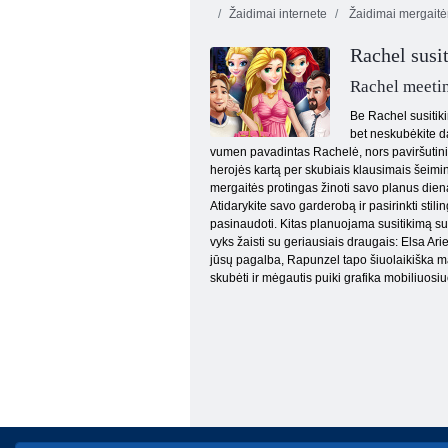
Žaidimai internete
Žaidimai mergait
Rachel susi
Rachel meetin
Be Rachel susitiki
bet neskubėkite da
vumen pavadintas Rachelė, nors paviršutinišk
Princesės pavasario progos
herojės kartą per skubiais klausimais šeimini
mergaitės protingas žinoti savo planus dien
Atidarykite savo garderobą ir pasirinkti stili
pasinaudoti. Kitas planuojama susitikimą su 
vyks žaisti su geriausiais draugais: Elsa Arie
jūsų pagalba, Rapunzel tapo šiuolaikiška ma
skubėti ir mėgautis puiki grafika mobiliuosiu