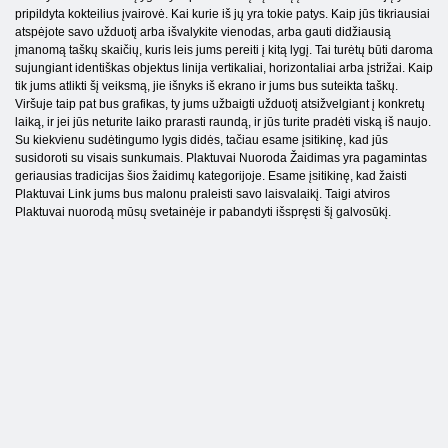
pripildyta kokteilius įvairovė. Kai kurie iš jų yra tokie patys. Kaip jūs tikriausiai
atspėjote savo užduotį arba išvalykite vienodas, arba gauti didžiausią
įmanomą taškų skaičių, kuris leis jums pereiti į kitą lygį. Tai turėtų būti daroma
sujungiant identiškas objektus linija vertikaliai, horizontaliai arba įstrižai. Kaip
tik jums atlikti šį veiksmą, jie išnyks iš ekrano ir jums bus suteikta taškų.
Viršuje taip pat bus grafikas, ty jums užbaigti užduotį atsižvelgiant į konkretų
laiką, ir jei jūs neturite laiko prarasti raundą, ir jūs turite pradėti viską iš naujo.
Su kiekvienu sudėtingumo lygis didės, tačiau esame įsitikinę, kad jūs
susidoroti su visais sunkumais. Plaktuvai Nuoroda Žaidimas yra pagamintas
geriausias tradicijas šios žaidimų kategorijoje. Esame įsitikinę, kad žaisti
Plaktuvai Link jums bus malonu praleisti savo laisvalaikį. Taigi atviros
Plaktuvai nuorodą mūsų svetainėje ir pabandyti išspręsti šį galvosūkį.