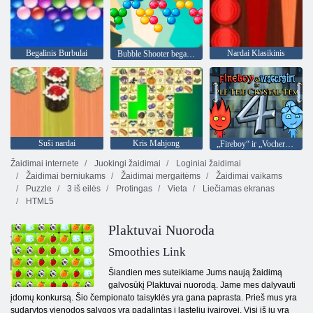
Begalinis Burbulai
Nardai Klasikinis
Bubble Shooter begalinis
Suši nardai
Kris Mahjong
„Fireboy“ ir „Vochergirl 4“: „Crystal Temple“
Žaidimai internete
Juokingi žaidimai
Loginiai žaidimai
Žaidimai berniukams
Žaidimai mergaitėms
Žaidimai vaikams
Puzzle
3 iš eilės
Protingas
Vieta
Liečiamas ekranas
HTML5
Plaktuvai Nuoroda
Smoothies Link
Šiandien mes suteikiame Jums naują žaidimą
galvosūkį Plaktuvai nuorodą. Jame mes dalyvauti
įdomų konkursą. Šio čempionato taisyklės yra gana paprasta. Prieš mus yra
sudarytos vienodos sąlygos yra padalintas į ląstelių įvairovei. Visi iš jų yra