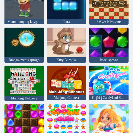
Mano nuotykių knyga 2
Tetra
Šaškės Klasikinis
Brangakmenis sprogo
Kitty Burbulai
Jewel sprogo
Mahjong Connect
Grįžti į Candyland Sweet upę
Mahjong Deluxe 2