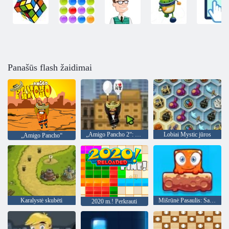
Panašūs flash žaidimai
„Amigo Pancho 2“: Niujorko vakarėlis
Lobiai Mystic jūros
„Amigo Pancho“
Karalystė skubėti
Mišrūnė Pasaulis: Savaitgalis
2020 m.! Perkrauti