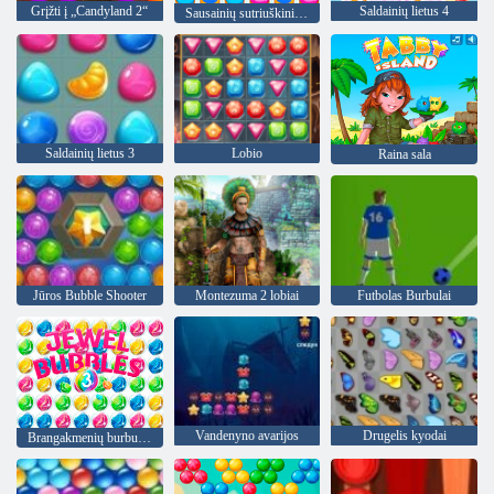
Grįžti į „Candyland 2“
Saldainių lietus 4
Sausainių sutriuškinimas
Saldainių lietus 3
Lobio
Raina sala
Jūros Bubble Shooter
Montezuma 2 lobiai
Futbolas Burbulai
Vandenyno avarijos
Drugelis kyodai
Brangakmenių burbuliukai 3