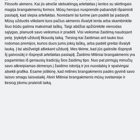
Filosofo akmens. Kai jis atnešė stebuklingą artefaktas į lentos su skirtingais
magija brangakmenių formos. Mūsų herojus nusprendė pabandyti išpainioti
paslaptį, kad slepia artefaktas. Norėdami tai turime jam padėti tai padaryti.
Mūsų užduotis vilkdami tuos pačius akmenis išvalyti lenta arba skambinkite
šiuo būdu galima maksimali taškų. Taigi atidžiai apžiūrėkite vienodas
sąlygas, planuoti savo veiksmus ir pradėti. Visi veiksmai žaidimą naudojant
pelę. Įvykdyti užduotį fiksuotą laiką. Tiesiog kai žaidimas ant lauko bus
rodomas premijos, kurios duos jums jokių taškų, arba padėti greitai išvalyti
lauką. Į tai atsižvelgti atliekant užduotį. Mes tikime, kad jūs galėsite išspręsti
šį galvosūkį ir išspręsti artefaktas paslaptį. Žaidimo Mitiniai brangakmenis yra
pagamintas iš geriausių tradicijų šios žaidimų tipo. Nuo pat pirmųjų minučių
savo atkreipiamas dėmesys į žaidimo istoriją ir jos nuostabių ir spalvingai
atsekti grafika. Esame įsitikinę, kad mitinės brangakmenis padės gyvinti savo
laisvo smagu laisvalaikį. Atviri Mitiniai brangakmenis mūsų svetainėje ir
tiesiog įdomu praleisti laiką.