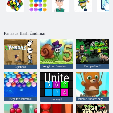
Panašūs flash žaidimai
Sraigė bob 5 meilės istorija
Bob plėšiką 2
3 pandos
Begalinis Burbulai
Bubble Shooter begalinis
Suvienyti