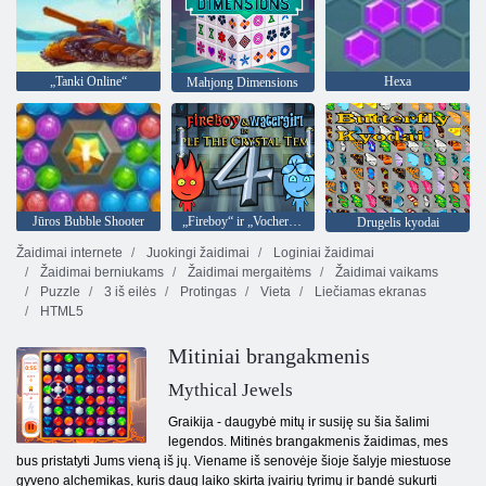
„Tanki Online“
Hexa
Mahjong Dimensions
Jūros Bubble Shooter
„Fireboy“ ir „Vochergirl 4“: „Crystal Temple“
Drugelis kyodai
Žaidimai internete
Juokingi žaidimai
Loginiai žaidimai
Žaidimai berniukams
Žaidimai mergaitėms
Žaidimai vaikams
Puzzle
3 iš eilės
Protingas
Vieta
Liečiamas ekranas
HTML5
Mitiniai brangakmenis
Mythical Jewels
Graikija - daugybė mitų ir susiję su šia šalimi
legendos. Mitinės brangakmenis žaidimas, mes
bus pristatyti Jums vieną iš jų. Viename iš senovėje šioje šalyje miestuose
gyveno alchemikas, kuris daug laiko skirta įvairių tyrimų ir bandė sukurti