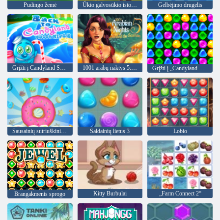
Pudingo žemė
Ūkio galvosūkio istorija
Gelbėjimo drugelis
Grįžti į Candyland Sweet upę
1001 arabų naktys 5: Sinbadas jūreivis
Grįžti į „Candyland 4“: „Lollipop“ sodas
Sausainių sutriuškinimas
Saldainių lietus 3
Lobio
Kitty Burbulai
„Farm Connect 2“
Brangakmenis sprogo