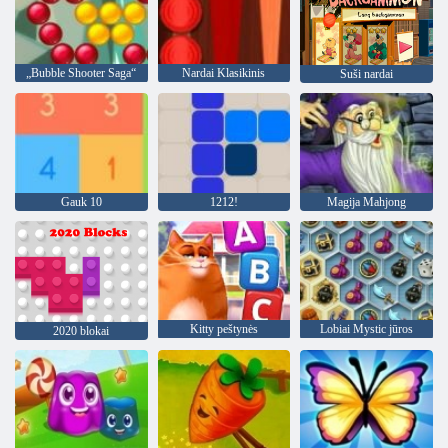
„Bubble Shooter Saga“
Nardai Klasikinis
Suši nardai
Gauk 10
1212!
Magija Mahjong
Kitty peštynės
Lobiai Mystic jūros
2020 blokai