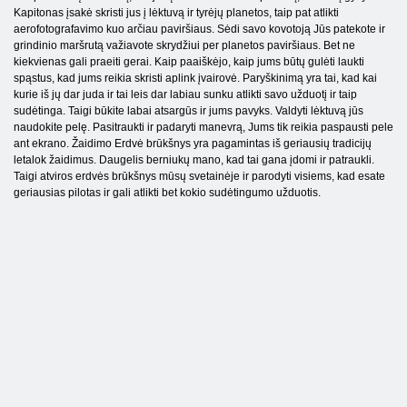
Kapitonas įsakė skristi jus į lėktuvą ir tyrėjų planetos, taip pat atlikti
aerofotografavimo kuo arčiau paviršiaus. Sėdi savo kovotoją Jūs patekote ir
grindinio maršrutą važiavote skrydžiui per planetos paviršiaus. Bet ne
kiekvienas gali praeiti gerai. Kaip paaiškėjo, kaip jums būtų gulėti laukti
spąstus, kad jums reikia skristi aplink įvairovė. Paryškinimą yra tai, kad kai
kurie iš jų dar juda ir tai leis dar labiau sunku atlikti savo užduotį ir taip
sudėtinga. Taigi būkite labai atsargūs ir jums pavyks. Valdyti lėktuvą jūs
naudokite pelę. Pasitraukti ir padaryti manevrą, Jums tik reikia paspausti pele
ant ekrano. Žaidimo Erdvė brūkšnys yra pagamintas iš geriausių tradicijų
letalok žaidimus. Daugelis berniukų mano, kad tai gana įdomi ir patraukli.
Taigi atviros erdvės brūkšnys mūsų svetainėje ir parodyti visiems, kad esate
geriausias pilotas ir gali atlikti bet kokio sudėtingumo užduotis.