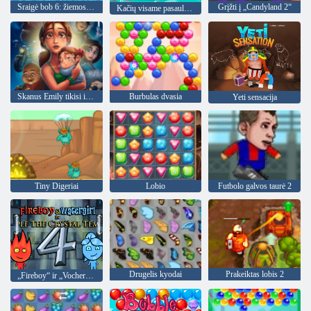
Sraigė bob 6: žiemos istorija
Grįžti į „Candyland 2“
Kačių visame pasaulyje - Alpių ežerų
Skanus Emily tikisi ir Baimė
Burbulas dvasia
Yeti sensacija
Tiny Digeriai
Lobio
Futbolo galvos taurė 2
Drugelis kyodai
Prakeiktas lobis 2
„Fireboy“ ir „Vochergirl 4“: „Crystal Temple“