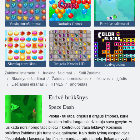
Vaisių sutriuškinimas
Burbulas talismanai
Burbulas Gemes
Slapukų sutriuškinimas 2
Drugelis Kyodai HD"
Spalvų blokai
Žaidimai internete
Juokingi žaidimai
Skill Žaidimai
Skraidymo žaidimai
Žaidimai berniukams
Lėktuvas
Įgūdis
Liečiamas ekranas
HTML5
androidas
Erdvė brūkšnys
Space Dash
Pilotai - tai labai drąsus ir drąsus žmonės, kurie
kasdien imtis dangaus ir rizikuoja savo gyvybe. Ar
jūs kada nors norėjo tapti pilotu ir kontroliuoti trasa lėktuvą? Kosmoso
brūkšnys žaidimas jūs turite tokią galimybę. Kaip dalis tyrimų ekspedicijos,
Jūs patekote į kosmosą, kur jūsų komanda atrado planetą, tinkamą gyvybei.