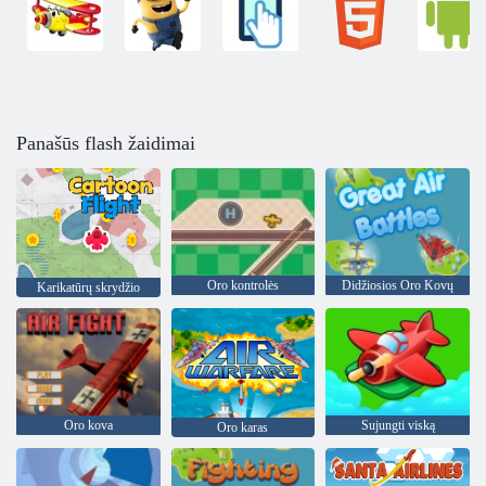
Panašūs flash žaidimai
Oro kontrolės
Didžiosios Oro Kovų
Karikatūrų skrydžio
Oro kova
Sujungti viską
Oro karas