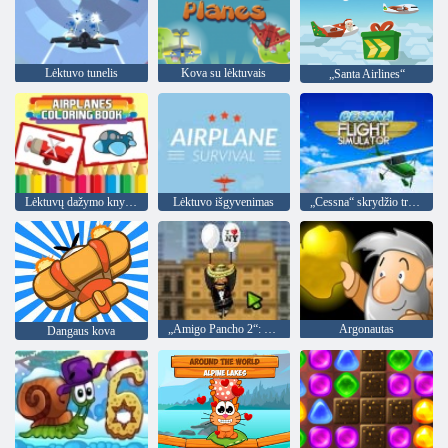
Lėktuvo tunelis
Kova su lėktuvais
„Santa Airlines“
Lėktuvų dažymo knygelė
Lėktuvo išgyvenimas
„Cessna“ skrydžio treniruoklis
„Amigo Pancho 2“: Niujorko vakarėlis
Argonautas
Dangaus kova