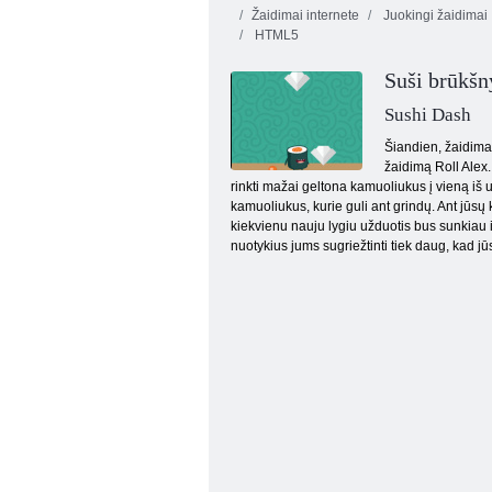
Žaidimai internete
Juokingi žaidimai
HTML5
Suši brūkšn
Sushi Dash
Šiandien, žaidimas
žaidimą Roll Alex.
Parkavimo Fury
rinkti mažai geltona kamuoliukus į vieną iš u
kamuoliukus, kurie guli ant grindų. Ant jūsų k
kiekvienu nauju lygiu užduotis bus sunkiau i
nuotykius jums sugriežtinti tiek daug, kad jū