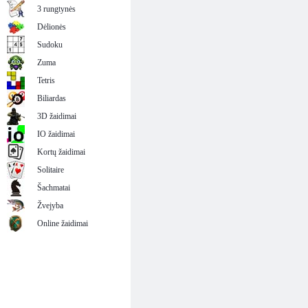
3 rungtynės
Dėlionės
Sudoku
Zuma
Tetris
Biliardas
3D žaidimai
IO žaidimai
Kortų žaidimai
Solitaire
Šachmatai
Žvejyba
Online žaidimai