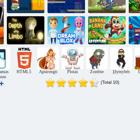
Bosas lygis
Sūris
„
Shootout
laboratorija
Riteris su meile
Bananų žemės
Su
Galūnių gylis
Svajonių blox
nuotykis
iamas
HTML5
Apsirengti
Plotas
Zombie
Įžymybės
D
anas
(Total 10)