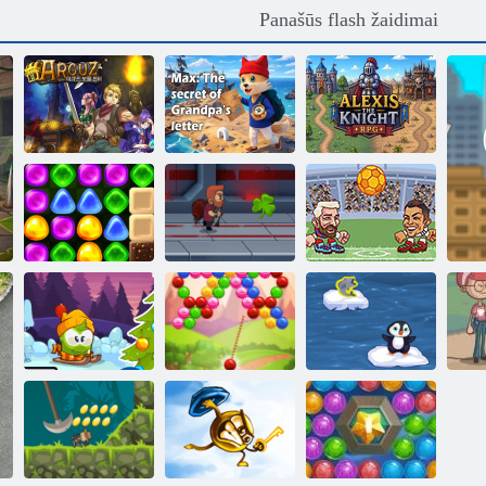
Panašūs flash žaidimai
Arkuzo lobių
Maksas: Senelio
Alexis The
ieškotojai
laiško paslaptis
Knight RPG
Grįžti į
„Candyland 4“:
Jetpack
Heads arenoje
„Lollipop“ sodas
magistras
Europos futbolo
Žiemos
Nuotykiai
Burbulas dvasia
Pingvinas Pereiti
K