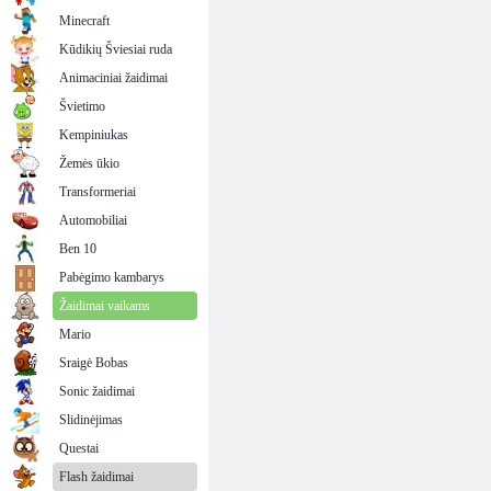
Minecraft
Kūdikių Šviesiai ruda
Animaciniai žaidimai
Švietimo
Kempiniukas
Žemės ūkio
Transformeriai
Automobiliai
Ben 10
Pabėgimo kambarys
Žaidimai vaikams
Mario
Sraigė Bobas
Sonic žaidimai
Slidinėjimas
Questai
Flash žaidimai