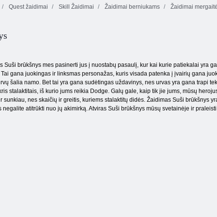
Quest žaidimai
Skill Žaidimai
Žaidimai berniukams
Žaidimai mergait
Jūros Bubble
Indi patranka
Raktai & skydas
Shooter
ys
 Suši brūkšnys mes pasinerti jus į nuostabų pasaulį, kur kai kurie patiekalai yra 
 Tai gana juokingas ir linksmas personažas, kuris visada patenka į įvairių gana juoki
rvų šalia namo. Bet tai yra gana sudėtingas uždavinys, nes urvas yra gana trapi tekst
ris stalaktitais, iš kurio jums reikia Dodge. Galų gale, kaip tik jie jums, mūsų heroju
r sunkiau, nes skaičių ir greitis, kuriems stalaktitų didės. Žaidimas Suši brūkšnys
s negalite atitrūkti nuo jų akimirką. Atviras Suši brūkšnys mūsų svetainėje ir pralei