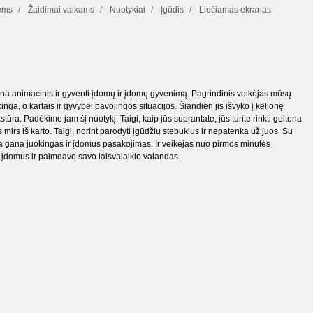
ėms
Žaidimai vaikams
Nuotykiai
Įgūdis
Liečiamas ekranas
gana animacinis ir gyventi įdomų ir įdomų gyvenimą. Pagrindinis veikėjas mūsų
nga, o kartais ir gyvybei pavojingos situacijos. Šiandien jis išvyko į kelionę
ūra. Padėkime jam šį nuotykį. Taigi, kaip jūs suprantate, jūs turite rinkti geltona
s mirs iš karto. Taigi, norint parodyti įgūdžių stebuklus ir nepatenka už juos. Su
 yra gana juokingas ir įdomus pasakojimas. Ir veikėjas nuo pirmos minutės
sti įdomus ir paimdavo savo laisvalaikio valandas.