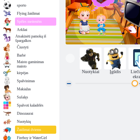
sporto
Flying žaidimai
Spēles meitenēm
Arkliai
Atsakinėti pamoką iš
špargalkos
Čiustyti
Barbė
Maisto gaminimas
maisto
Nuotykiai
Įgūdis
Lieč
kirpėjas
ekr
Spalvinimas
Makiažas
Sušalęs
Kūdikių Šviesiai ruda Alien draugui
Spalvoti kaladėlės
Dinozaurai
Nuotykių
Žaidimai dviems
Fireboy ir WaterGirl