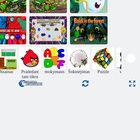
Dino Squad
„Dino Squad
Triušio
Adventure“
Adventure 3“
samurajai 2
perherojai ir
Borisas ir
lazdelė
Timokha
Baldi miške
izainas
Pradedant
mokymasis
Šokinėjimas
Puzzle
veiksmas
tam tikru
atstumu
Tamsesnė