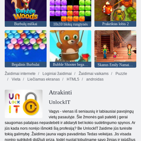
Burbulų miškai
Prakeiktas lobis 2
10x10 blokų rungtynės
Begalinis Burbulai
Bubble Shooter begalinis
Skanus Emily Namai namučiai
Žaidimai internete
Loginiai žaidimai
Žaidimai vaikams
Puzzle
Vieta
Liečiamas ekranas
HTML5
androidas
Atrakinti
UnlockIT
Vagys - vienas iš seniausių ir labiausiai pavojingų
vietų pasaulyje. Šie žmonės gali patekti į gerai
saugomas patalpas nepastebėti ir atidaryti bet kokio sudėtingumo spynos. Ar
jūs kada nors norėjo išmokti šią profesiją? Be UnlockIT žaidime jūs turėsite
tokią galimybę. Žaidimo jauna vagis pavadintas Tedas veikėjas. Jis visada
norėjo sutrikdyti didžiulį prizą, todėl nuolat tobuliname savo žinias ir įgūdžius