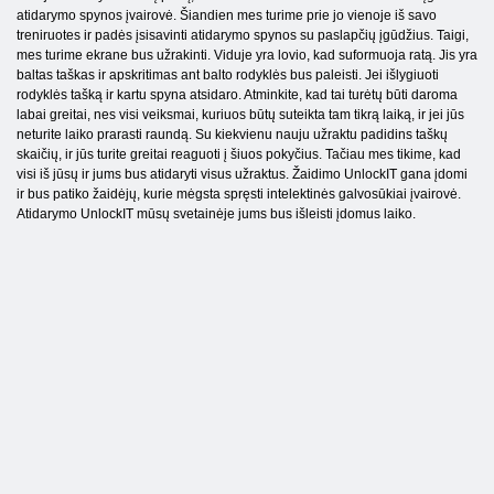
atidarymo spynos įvairovė. Šiandien mes turime prie jo vienoje iš savo
treniruotes ir padės įsisavinti atidarymo spynos su paslapčių įgūdžius. Taigi,
mes turime ekrane bus užrakinti. Viduje yra lovio, kad suformuoja ratą. Jis yra
baltas taškas ir apskritimas ant balto rodyklės bus paleisti. Jei išlygiuoti
rodyklės tašką ir kartu spyna atsidaro. Atminkite, kad tai turėtų būti daroma
labai greitai, nes visi veiksmai, kuriuos būtų suteikta tam tikrą laiką, ir jei jūs
neturite laiko prarasti raundą. Su kiekvienu nauju užraktu padidins taškų
skaičių, ir jūs turite greitai reaguoti į šiuos pokyčius. Tačiau mes tikime, kad
visi iš jūsų ir jums bus atidaryti visus užraktus. Žaidimo UnlockIT gana įdomi
ir bus patiko žaidėjų, kurie mėgsta spręsti intelektinės galvosūkiai įvairovė.
Atidarymo UnlockIT mūsų svetainėje jums bus išleisti įdomus laiko.