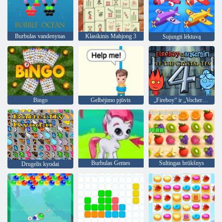
Burbulas vandenynas
Klasikinis Mahjong 3
Sujungti lėktuvą
Bingo
Gelbėjimo pjūvis
„Fireboy“ ir „Vochergirl 4“: „Crystal Temple“
Burbulas Gemes
Sultingas brūkšnys
Drugelis kyodai