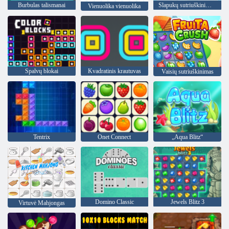
Burbulas talismanai
Slapukų sutriuškinimas 2
Vienuolika vienuolika
Spalvų blokai
Kvadratinis krautuvas
Vaisių sutriuškinimas
Tentrix
Onet Connect
„Aqua Blitz“
Domino Classic
Jewels Blitz 3
Virtuvė Mahjongas