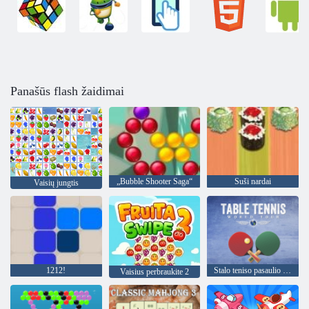
Panašūs flash žaidimai
„Bubble Shooter Saga“
Suši nardai
Vaisių jungtis
1212!
Stalo teniso pasaulio turas
Vaisius perbraukite 2