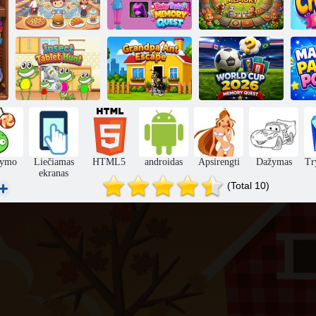
Baby Taylor
atminties
Atminties šefas
ieškojimas
Gyvūnų atmintis
bū
2026 m.
Vabzdžių
Senelio
Pasaulio taurė
tablečių
skruzdžių
„Memory
Ma
medžioklė
pabėgimas
Quest“.
ymo
Liečiamas
HTML5
androidas
Apsirengti
Dažymas
Try
ekranas
(Total 10)