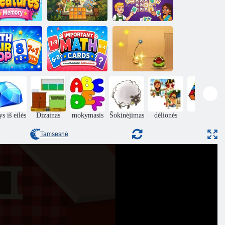
Atitinkamas
Vandenyno
kelių žaidėjų
tybių atmintis
Safari rungtynės
žaidimas
Svarbios
tematinė pora
matematikos
pop
kortelės
Nupjauti virvę
s iš eilės
Dizainas
mokymasis
Šokinėjimas
dėlionės
Puzzle
Tamsesnė