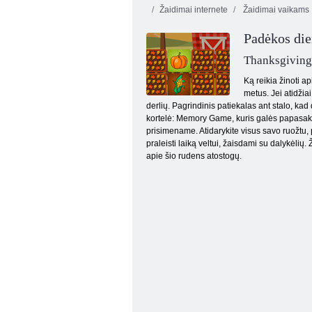
Žaidimai internete
Žaidimai vaikams
„Fireboy“ ir
„Vochergirl 4“:
Padėkos die
„Crystal
Gauk 10
Temple“
Thanksgivin
Ką reikia žinoti a
metus. Jei atidži
derlių. Pagrindinis patiekalas ant stalo, kad
kortelė: Memory Game, kuris galės papasakoti 
prisimename. Atidarykite visus savo ruožtu, 
praleisti laiką veltui, žaisdami su dalykėlių
apie šio rudens atostogų.