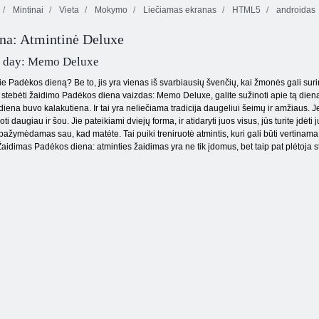
Mintinai
Vieta
Mokymo
Liečiamas ekranas
HTML5
androidas
na: Atmintinė Deluxe
Doodle Dievas
g day: Memo Deluxe
pie Padėkos dieną? Be to, jis yra vienas iš svarbiausių švenčių, kai žmonės gali suri
ai stebėti žaidimo Padėkos diena vaizdas: Memo Deluxe, galite sužinoti apie tą die
 diena buvo kalakutiena. Ir tai yra neliečiama tradicija daugeliui šeimų ir amžiaus. 
daugiau ir šou. Jie pateikiami dviejų forma, ir atidaryti juos visus, jūs turite įdėti
pažymėdamas sau, kad matėte. Tai puiki treniruotė atmintis, kuri gali būti vertinama
. Žaidimas Padėkos diena: atminties žaidimas yra ne tik įdomus, bet taip pat plėtoja 