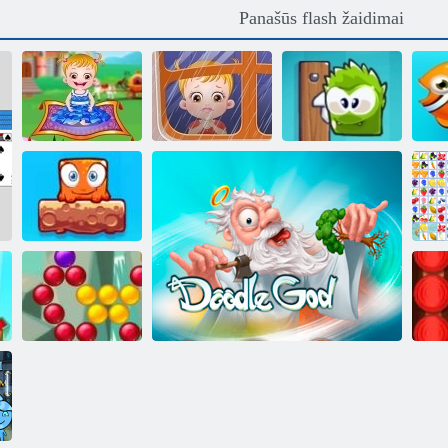
Panašūs flash žaidimai
Kūdikių Šviesiai
Kūdikių Šviesiai
Mano saldainių
A
ruda: Fairyland
ruda: Tėvo diena
dėžutė
Mišrūnė
Pasaulis:
Savaitgalis
V
„Bubble Shooter
Saga“