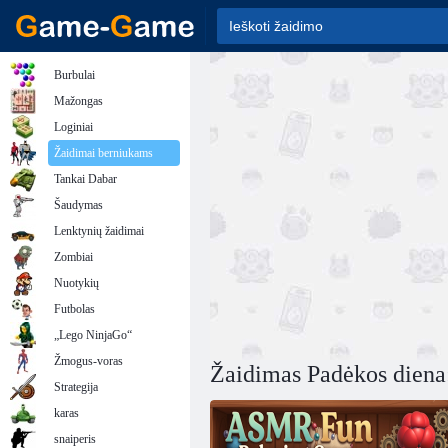
Burbulai
Mažongas
Loginiai
Žaidimai berniukams
Tankai Dabar
Šaudymas
Lenktynių žaidimai
Zombiai
Nuotykių
Futbolas
„Lego NinjaGo“
Žmogus-voras
Žaidimas Padėkos diena
Strategija
karas
snaiperis