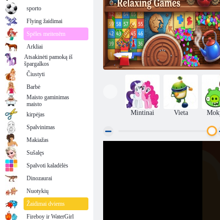
sporto
Flying žaidimai
Spēles meitenēm
Arkliai
Atsakinėti pamoką iš
špargalkos
Čiustyti
Barbė
Maisto gaminimas
maisto
Mintinai
Vieta
Mok
kirpėjas
Spalvinimas
Makiažas
Sušalęs
ASMR linksmi atpalaiduojantys žaidimai
Spalvoti kaladėlės
Dinozaurai
Nuotykių
Žaidimai dviems
Fireboy ir WaterGirl