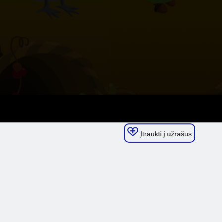
Įtraukti į užrašus