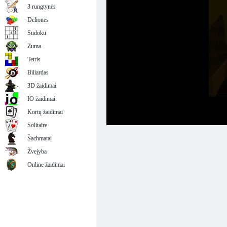
3 rungtynės
Dėlionės
Sudoku
Zuma
Tetris
Biliardas
3D žaidimai
IO žaidimai
Kortų žaidimai
Solitaire
Šachmatai
Žvejyba
Online žaidimai