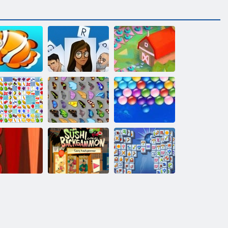
tostogos su
2020 m.!
žuvimi
Užkalbėjimas
Perkrauti
Begalinis
aisių jungtis
Drugelis kyodai
Burbulai
Nardai
Mahjong
Klasikinis
Suši nardai
Fortuna