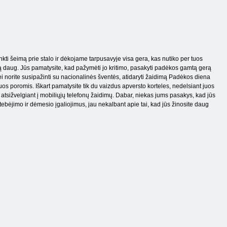
nkti šeimą prie stalo ir dėkojame tarpusavyje visa gera, kas nutiko per tuos
ną daug. Jūs pamatysite, kad pažymėti jo kritimo, pasakyti padėkos gamtą gerą
Jei norite susipažinti su nacionalinės šventės, atidaryti žaidimą Padėkos diena
 juos poromis. Iškart pamatysite tik du vaizdus apversto korteles, nedelsiant juos
 atsižvelgiant į mobiliųjų telefonų žaidimų. Dabar, niekas jums pasakys, kad jūs
stebėjimo ir dėmesio įgaliojimus, jau nekalbant apie tai, kad jūs žinosite daug