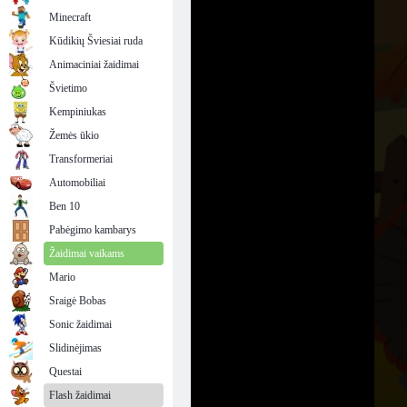
Minecraft
Kūdikių Šviesiai ruda
Animaciniai žaidimai
Švietimo
Kempiniukas
Žemės ūkio
Transformeriai
Automobiliai
Ben 10
Pabėgimo kambarys
Žaidimai vaikams
Mario
Sraigė Bobas
Sonic žaidimai
Slidinėjimas
Questai
Flash žaidimai