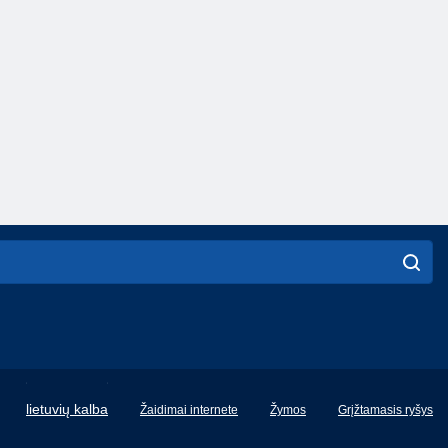
English
lietuvių kalba
Žaidimai internete
Žymos
Grįžtamasis ryšys
Français