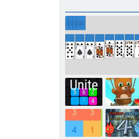
Bubble Shooter
Suvienyti
„Solitaire Spider 2“
begalinis