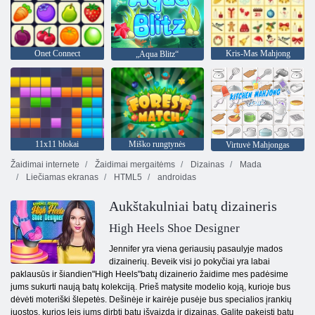
Onet Connect
Kris-Mas Mahjong
„Aqua Blitz“
11x11 blokai
Miško rungtynės
Virtuvė Mahjongas
Žaidimai internete
Žaidimai mergaitėms
Dizainas
Mada
Liečiamas ekranas
HTML5
androidas
Aukštakulniai batų dizaineris
High Heels Shoe Designer
Jennifer yra viena geriausių pasaulyje mados
dizainerių. Beveik visi jo pokyčiai yra labai
paklausūs ir šiandien"High Heels"batų dizainerio žaidime mes padėsime
jums sukurti naują batų kolekciją. Prieš matysite modelio koją, kurioje bus
dėvėti moteriški šlepetės. Dešinėje ir kairėje pusėje bus specialios įrankių
juostos, kurios leis jums dirbti batų išvaizda ir dizainas. Galite pakeisti batų