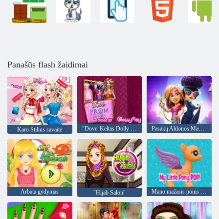
Panašūs flash žaidimai
"Dove"Keltas Dolly Uzpost
Pasakų Aldonos Mada Karščiavimas
Karo Stilius savaitė
Arbata gydymas
Mano mažasis ponis pop
"Hijab Salon"