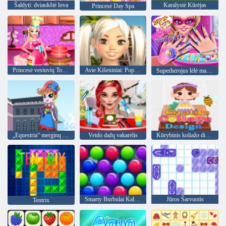
Šaldyti: dviaukštė lova
Karalystė Kūrėjas
Princesė Day Spa
Princesė vestuvių Tortas
Avie Kišeniniai: Popstar
Superherojus lėlė manikiūras
„Equestria“ merginų avataro gamintojas
Veido dažų vakarėlis
Kūrybinis koliažo dizainas
Smarty Burbulai Kalėdos Edition"
Jūros Šarvuotis
Tentrix