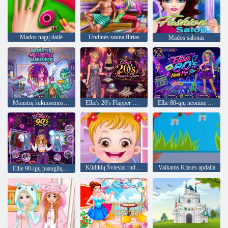
Mados nagų dailė
Undinės sauna flirtas
Mados salonas
Monstrų šukuosenos perdarymas
Ellie's 20's Flapper Glam
Ellie 80-ųjų neoninė pop žvaigždė
Kūdikių Šviesiai ruda Velykų Pramogos
Vaikams Klasės apdaila
Ellie 90-ųjų paauglių stilius