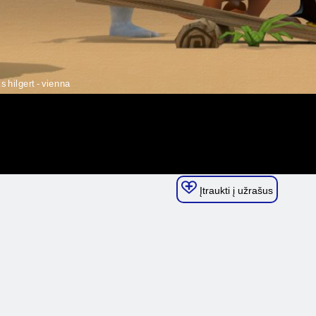
Įtraukti į užrašus