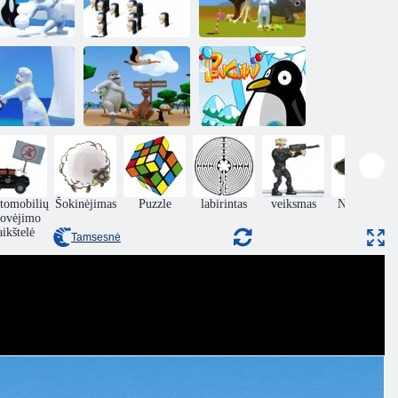
„Yetisports
tisports Orca
Snowboard
„Yetisports
Slap“
Freeride“
Flamingo Drive“
YetiSports“:
ruonių
Albatroso
atšokimas
perkrova
Pingvinas
tomobilių
Šokinėjimas
Puzzle
labirintas
veiksmas
Nuotykiai
tovėjimo
aikštelė
Tamsesnė