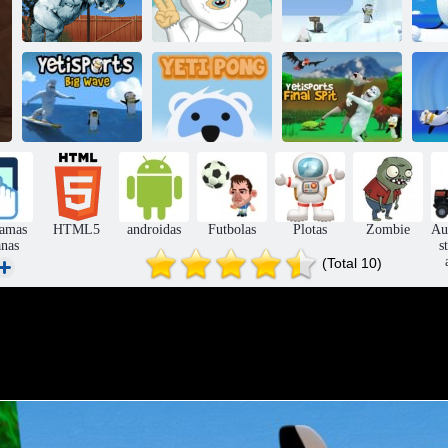
„Yetisports
„Ye
Yeti"siautėti
Yeti nuotykius
Pingu“ metimas
„
„Yetisports“
Dar sportas
didžioji banga
Yeti Pong
„Final Spit“
iamas
HTML5
androidas
Futbolas
Plotas
Zombie
Au
anas
s
(Total 10)