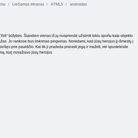
tumu
Liečiamas ekranas
HTML5
androidas
Yeti“ būtybės. Šiandien vienas iš jų nusprendė užsiimti tokiu sportu kaip objekto
nažas. Jo rankose bus linksmas pingvinas. Norėdami, kad jūsų herojus jį išmestų į
sirišęs prie paukščio. Kai tik ji pradeda prarasti jėgą ir mažėti, vėl spustelėsite
umą, kurį nuvažiavo jūsų herojus.