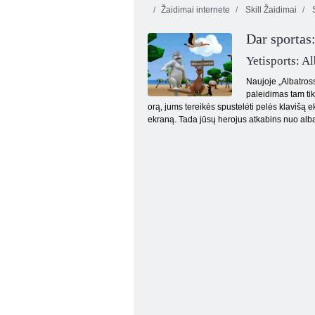
Žaidimai internete
Skill Žaidimai
S
Dar sportas
Yetisports: A
Naujoje „Albatross
paleidimas tam tik
orą, jums tereikės spustelėti pelės klavišą ekr
„Ragdoll Express“
ekraną. Tada jūsų herojus atkabins nuo albat