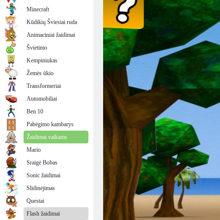
Minecraft
Kūdikių Šviesiai ruda
Animaciniai žaidimai
Švietimo
Kempiniukas
Žemės ūkio
Transformeriai
Automobiliai
Ben 10
Pabėgimo kambarys
Žaidimai vaikams
Mario
Sraigė Bobas
Sonic žaidimai
Slidinėjimas
Questai
Flash žaidimai