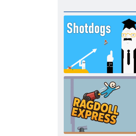
„Shotdogs“