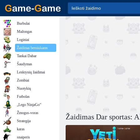
Burbulai
Mažongas
Loginiai
Žaidimai berniukams
Tankai Dabar
Šaudymas
Lenktynių žaidimai
Zombiai
Nuotykių
Futbolas
„Lego NinjaGo“
Žmogus-voras
Žaidimas Dar sportas: A
Strategija
karas
snaiperis