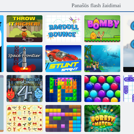
Panašūs flash žaidimai
Ragdoll
Mesti aukščiau!
atšokimas
Bombis
Kosmoso
Kaskadininkų
pasienis
sprintas
Įnirtinga žuvis
„Fireboy“ ir
„Vochergirl 4“:
Smarty Burbulai
„Crystal
Kalėdos
Temple“
Tentrix
Edition"
Jū