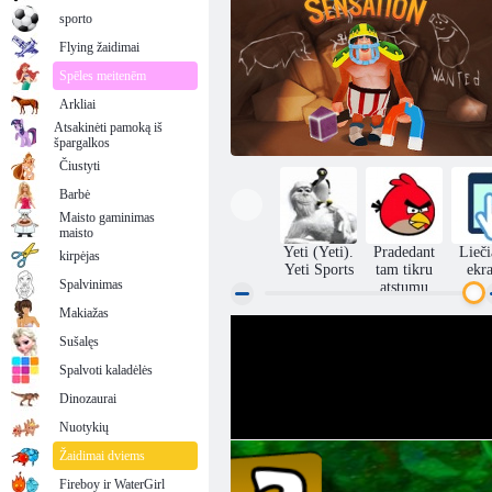
sporto
Flying žaidimai
Spēles meitenēm
Arkliai
Atsakinėti pamoką iš
špargalkos
Čiustyti
Barbė
Maisto gaminimas
maisto
Yeti (Yeti).
Pradedant
Lieč
kirpėjas
Yeti Sports
tam tikru
ekr
Spalvinimas
atstumu
Makiažas
Sušalęs
Yeti sensacija
Spalvoti kaladėlės
Dinozaurai
Nuotykių
Žaidimai dviems
Fireboy ir WaterGirl