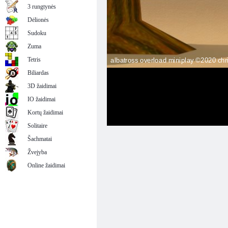
3 rungtynės
Dėlionės
Sudoku
Zuma
Tetris
Biliardas
3D žaidimai
IO žaidimai
Kortų žaidimai
Solitaire
Šachmatai
Žvejyba
Online žaidimai