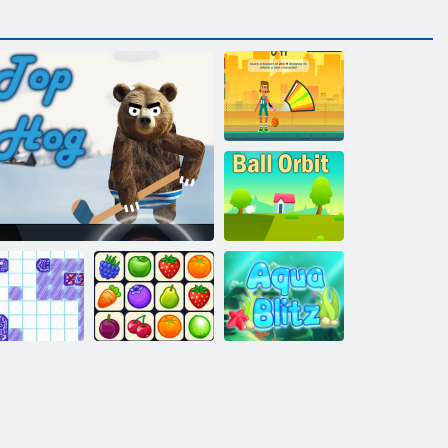
Krepšinio orbita
Rutulio orbita
ros Šarvuotis
Viršutinis šernas
Onet Connect
„Aqua Blitz“