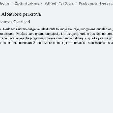
portas
Žaidimai vaikams
Yeti (Yeti). Yeti Sports
Pradedant tam tikru ats
: Albatroso perkrova
Kris-Mas
Miško
Mahjong
11x11 blokai
rungtynės
lbatross Overload
 Overload“ žaidimo dalyje vėl atsidursite tolimoje šiaurėje, kur gyvena nuostabios „
ru atstumu. Priešais save ekrane pamatysite tam tikrą sritį, kurioje bus jūsų perso
ane. Į orą skriejantis pingvinas sulaikys skraidantį albatrosą. Kurį laiką jis skris pri
roso ir lanku nukris ant žemės. Kai tik palies ją, jis automatiškai suteiks jums atst