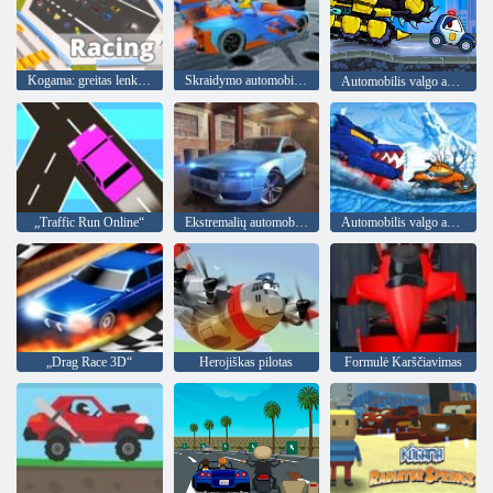
Kogama: greitas lenktynės
Skraidymo automobilio kaskadininkas 2
Automobilis valgo automobilį 4
„Traffic Run Online“
Ekstremalių automobilių asfalto lenktynės
Automobilis valgo automobilį: žiemos nuotykis
„Drag Race 3D“
Herojiškas pilotas
Formulė Karščiavimas