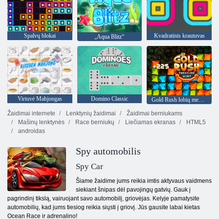
Spalvų blokai
Kvadratinis krautuvas
„Aqua Blitz“
Virtuvė Mahjongas
Domino Classic
Gold Rush lobių medžioklė
Žaidimai internete
Lenktynių žaidimai
Žaidimai berniukams
Mašinų lenktynės
Race berniukų
Liečiamas ekranas
HTML5
androidas
Spy automobilis
Spy Car
Šiame žaidime jums reikia imtis aktyvaus vaidmens
siekiant šnipas dėl pavojingų gatvių. Gauk į
pagrindinį tikslą, vairuojant savo automobilį, griovėjas. Kelyje pamatysite
automobilių, kad jums tiesiog reikia siųsti į griovį. Jūs gausite labai kietas
Ocean Race ir adrenalino!