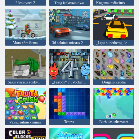
2 lenktynės 2
Kogama: radiacinės spyruoklės
Thug lenktynininkas
Moto x3m žiema
3d naktinis miestas 2 žaidėjų lenktynės
„Lego superherojų lenktynės“
Salos švaraus sunkvežimio šiukšlių sim
„Fireboy“ ir „Vochergirl 4“: „Crystal Temple“
Drugelis kyodai
Tentrix
Burbulas talismanai
Vaisių sutriuškinimas