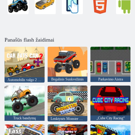
Panašūs flash žaidimai
Begalinis Sunkvežimis
Parkavimo Aistra
Automobilis valgo 2 automobilį
Truck bandymų
„Cube City Racing“
Lenktynės Monster Trucks