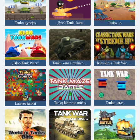
Tanko gynėjas
„Stick Tank“ karai
Tanko. io
„Blob Tank Wars“
Tankų karo simuliatorius
Klasikinis Tank Wars Extreme HD
Tankų labirinto mūšis
Tankų karas
Laisvės tankai