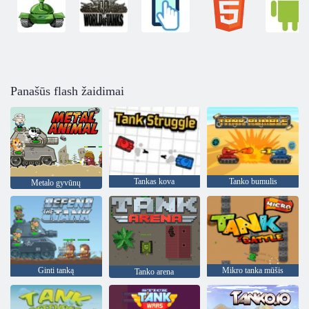
Panašūs flash žaidimai
Tankas kova
Tanko bumulis
Metalo gyvūnų
Ginti tanką
Mikro tanka mūšis
Tanko arena