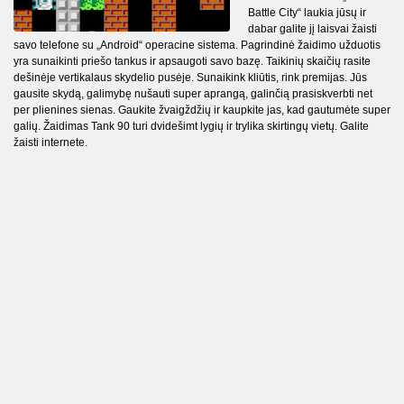
Battle City“ laukia jūsų ir
dabar galite jį laisvai žaisti
savo telefone su „Android“ operacine sistema. Pagrindinė žaidimo užduotis
yra sunaikinti priešo tankus ir apsaugoti savo bazę. Taikinių skaičių rasite
dešinėje vertikalaus skydelio pusėje. Sunaikink kliūtis, rink premijas. Jūs
gausite skydą, galimybę nušauti super aprangą, galinčią prasiskverbti net
per plienines sienas. Gaukite žvaigždžių ir kaupkite jas, kad gautumėte super
galių. Žaidimas Tank 90 turi dvidešimt lygių ir trylika skirtingų vietų. Galite
žaisti internete.