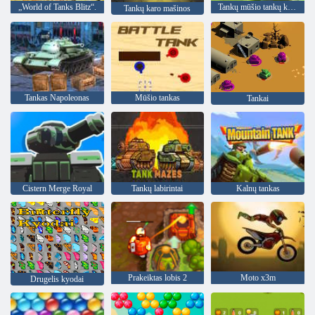
„World of Tanks Blitz“.
Tankų mūšio tankų karas
Tankų karo mašinos
Tankas Napoleonas
Mūšio tankas
Tankai
Cistern Merge Royal
Tankų labirintai
Kalnų tankas
Prakeiktas lobis 2
Moto x3m
Drugelis kyodai