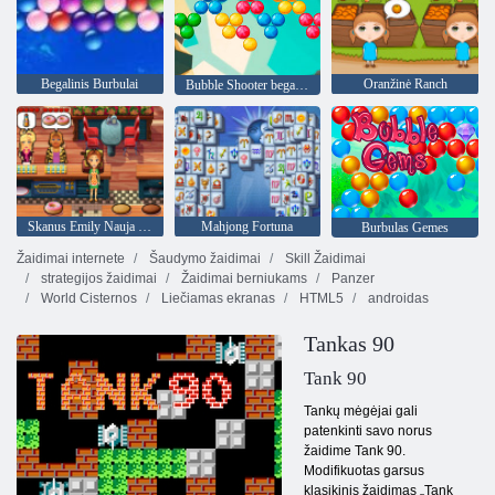
Begalinis Burbulai
Oranžinė Ranch
Bubble Shooter begalinis
Skanus Emily Nauja pradžia
Mahjong Fortuna
Burbulas Gemes
Žaidimai internete
Šaudymo žaidimai
Skill Žaidimai
strategijos žaidimai
Žaidimai berniukams
Panzer
World Cisternos
Liečiamas ekranas
HTML5
androidas
Tankas 90
Tank 90
Tankų mėgėjai gali
patenkinti savo norus
žaidime Tank 90.
Modifikuotas garsus
klasikinis žaidimas „Tank