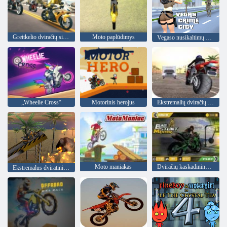
Greitkelio dviračių simuliatorius
Moto paplūdimys
Vegaso nusikaltimų miestas
„Wheelie Cross“
Motorinis herojus
Ekstremalių dviračių lenktynės
Moto maniakas
Dviračių kaskadininkų meistras
Ekstremalus dviratininkas