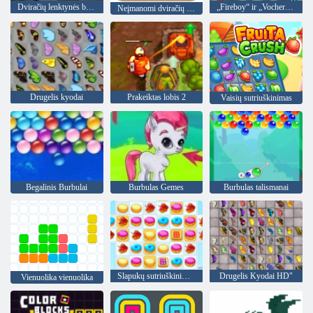
Dviračių lenktynės bekele
„Fireboy“ ir „Vochergirl 4“: „Crystal Temple“
Neįmanomi dviračių triukai
Drugelis kyodai
Prakeiktas lobis 2
Vaisių sutriuškinimas
Begalinis Burbulai
Burbulas Gemes
Burbulas talismanai
Slapukų sutriuškinimas 2
Drugelis Kyodai HD"
Vienuolika vienuolika