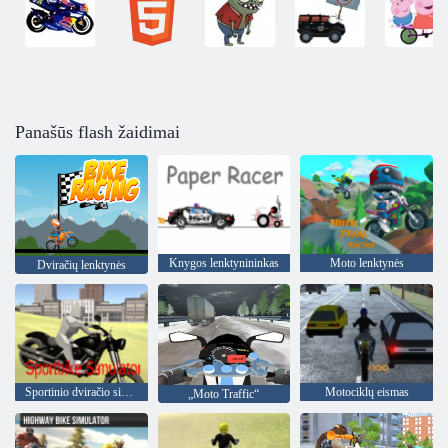
Panašūs flash žaidimai
Knygos lenktynininkas
Moto lenktynės
Dviračių lenktynės
Sportinio dviračio simuliatorius
Motociklų eismas
„Moto Traffic“