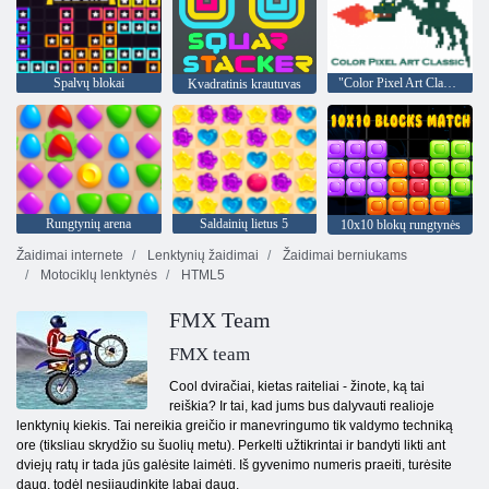
Spalvų blokai
"Color Pixel Art Classic"
Kvadratinis krautuvas
Rungtynių arena
Saldainių lietus 5
10x10 blokų rungtynės
Žaidimai internete
Lenktynių žaidimai
Žaidimai berniukams
Motociklų lenktynės
HTML5
FMX Team
FMX team
Cool dviračiai, kietas raiteliai - žinote, ką tai
reiškia? Ir tai, kad jums bus dalyvauti realioje
lenktynių kiekis. Tai nereikia greičio ir manevringumo tik valdymo techniką
ore (tiksliau skrydžio su šuolių metu). Perkelti užtikrintai ir bandyti likti ant
dviejų ratų ir tada jūs galėsite laimėti. Iš gyvenimo numeris praeiti, turėsite
daug, todėl nesijaudinkite labai daug.