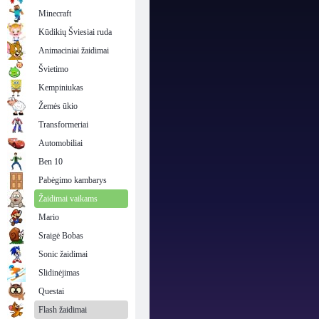
Minecraft
Kūdikių Šviesiai ruda
Animaciniai žaidimai
Švietimo
Kempiniukas
Žemės ūkio
Transformeriai
Automobiliai
Ben 10
Pabėgimo kambarys
Žaidimai vaikams
Mario
Sraigė Bobas
Sonic žaidimai
Slidinėjimas
Questai
Flash žaidimai