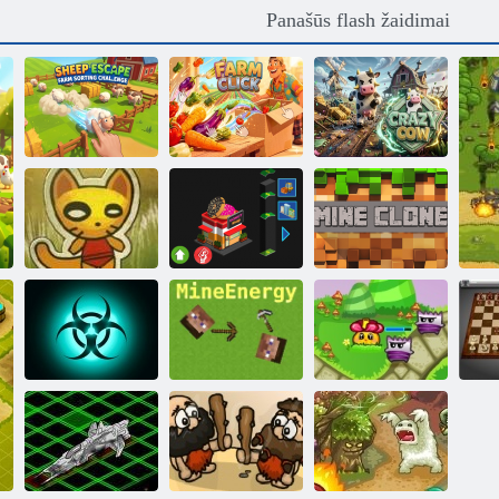
Panašūs flash žaidimai
Avių pabėgimas:
ūkio rūšiavimo
Ūkio
iššūkis
paspaudimas
Pašėlusi karvė
Popieriaus
Noriu būti
amatų karai
milijardierius 2
Mano klonas 4
Pandemijos
Grovos
simuliatorius
Minų energija
laikytojas
Š