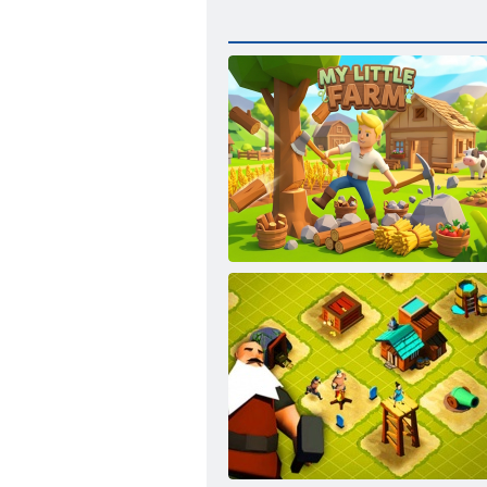
Mano mažasis ūkis