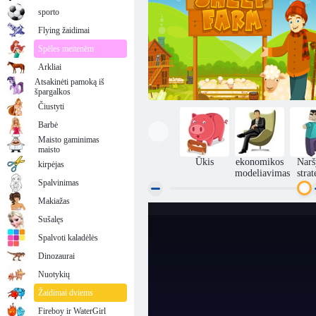
sporto
Flying žaidimai
Spēles meitenēm
Arkliai
Atsakinėti pamoką iš
špargalkos
Čiustyti
Barbė
Maisto gaminimas
maisto
Ūkis
ekonomikos
Narš
kirpėjas
modeliavimas
strat
Spalvinimas
Makiažas
Sušalęs
Avių ūkis
Spalvoti kaladėlės
Dinozaurai
Nuotykių
Žaidimai dviems
Fireboy ir WaterGirl