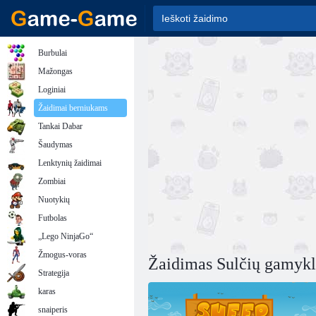
Burbulai
Mažongas
Loginiai
Žaidimai berniukams
Tankai Dabar
Šaudymas
Lenktynių žaidimai
Zombiai
Nuotykių
Futbolas
„Lego NinjaGo“
Žmogus-voras
Žaidimas Sulčių gamyklo
Strategija
karas
snaiperis