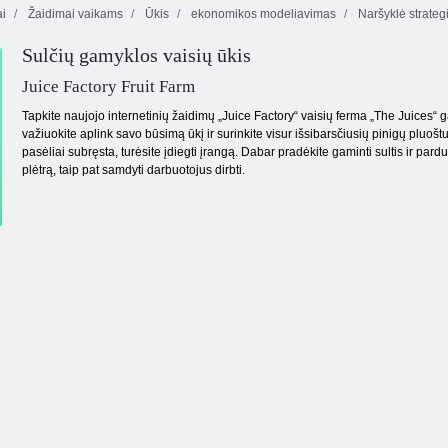
ai
Žaidimai vaikams
Ūkis
ekonomikos modeliavimas
Naršyklė strateg
Sulčių gamyklos vaisių ūkis
Intergalactic
Nuostabus
„Grove 3“
Laivų mūšis
užkariavimas
laikytojas
Juice Factory Fruit Farm
Tapkite naujojo internetinių žaidimų „Juice Factory“ vaisių ferma „The Juices“ g
važiuokite aplink savo būsimą ūkį ir surinkite visur išsibarsčiusių pinigų pluoštu
pasėliai subręsta, turėsite įdiegti įrangą. Dabar pradėkite gaminti sultis ir par
plėtrą, taip pat samdyti darbuotojus dirbti.