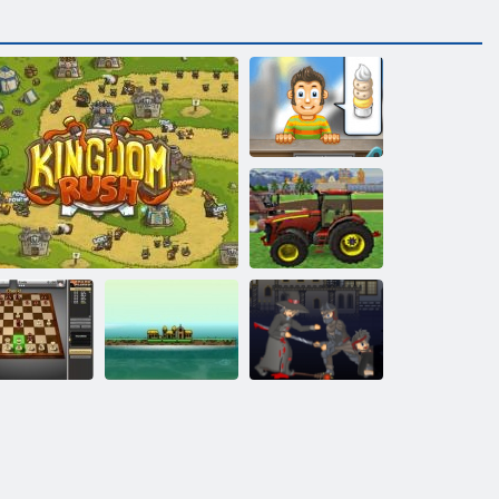
Kreminės ledo
Traktorių
ūkininkavimas
2018 m
achmatai 3d
Karalystė skubėti
Imperijos sala
Feodalizmas 3