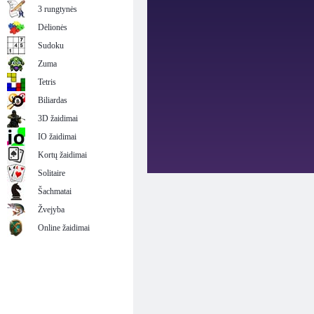
3 rungtynės
Dėlionės
Sudoku
Zuma
Tetris
Biliardas
3D žaidimai
IO žaidimai
Kortų žaidimai
Solitaire
Šachmatai
Žvejyba
Online žaidimai