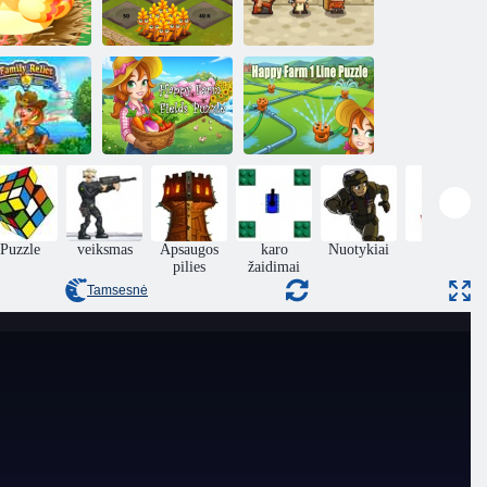
Žodis
risijungimas
Mažoji Ūkio
Laimingas
online
Klikeris
desertas
Happy Farm
Happy Farm 1
Šeimos
Fields
eilutės
relikvijos
galvosūkis
galvosūkis
Puzzle
veiksmas
Apsaugos
karo
Nuotykiai
Verslas
pilies
žaidimai
Tamsesnė