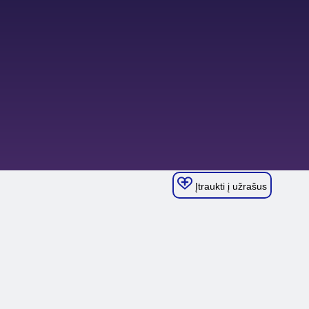
Įtraukti į užrašus