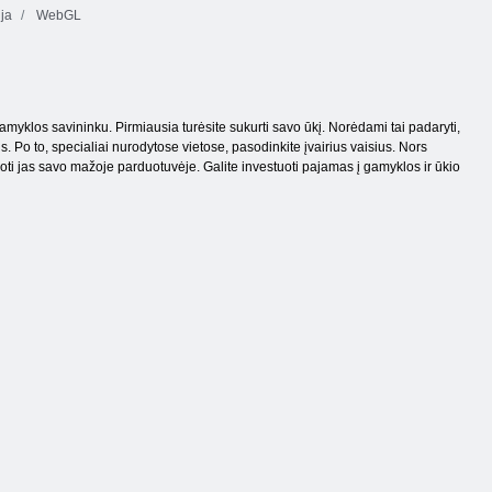
ija
WebGL
amyklos savininku. Pirmiausia turėsite sukurti savo ūkį. Norėdami tai padaryti,
s. Po to, specialiai nurodytose vietose, pasodinkite įvairius vaisius. Nors
duoti jas savo mažoje parduotuvėje. Galite investuoti pajamas į gamyklos ir ūkio