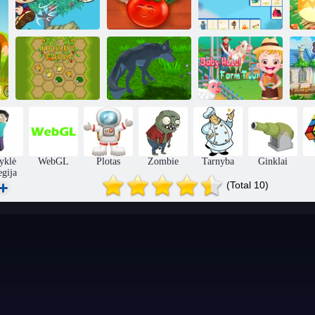
2 fermos
Žemės ūkio
galvosūkio
P
Futbolas
istorija
„Farm Connect“
„Baby Hazel
Vilkų
Farm Tour“
"Howdy Farm"
simuliatorius
turas
yklė
WebGL
Plotas
Zombie
Tarnyba
Ginklai
egija
(Total 10)