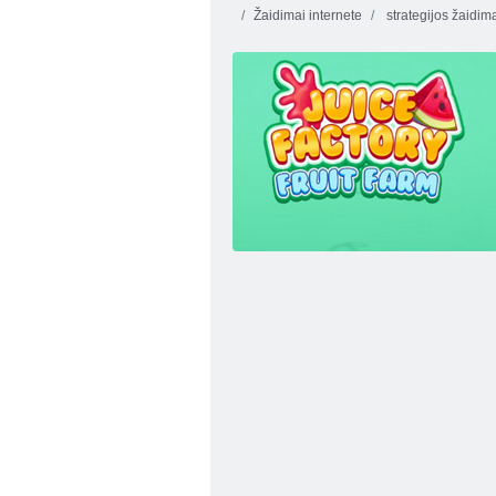
Žaidimai internete
strategijos žaidim
Miesto pastatas