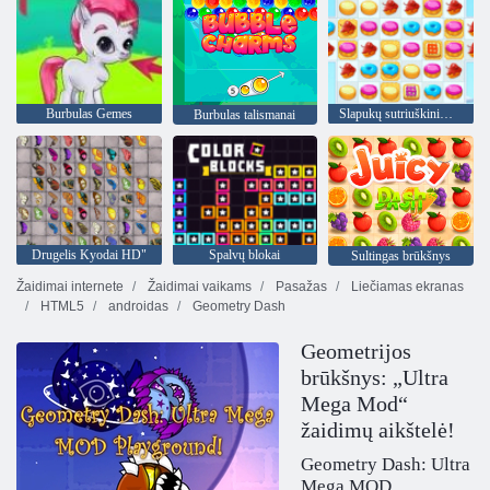
Burbulas Gemes
Slapukų sutriuškinimas 2
Burbulas talismanai
Drugelis Kyodai HD"
Spalvų blokai
Sultingas brūkšnys
Žaidimai internete
Žaidimai vaikams
Pasažas
Liečiamas ekranas
HTML5
androidas
Geometry Dash
Geometrijos
brūkšnys: „Ultra
Mega Mod“
žaidimų aikštelė!
Geometry Dash: Ultra
Mega MOD