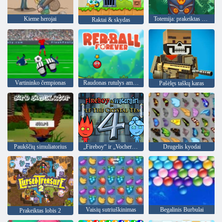
Kieme herojai
Totemija: prakeiktas marmuras
Raktai & skydas
Vartininko čempionas
Raudonas rutulys amžinai
Pašėlęs taškų karas
Paukščių simuliatorius
„Fireboy“ ir „Vochergirl 4“: „Crystal Temple“
Drugelis kyodai
Vaisių sutriuškinimas
Begalinis Burbulai
Prakeiktas lobis 2