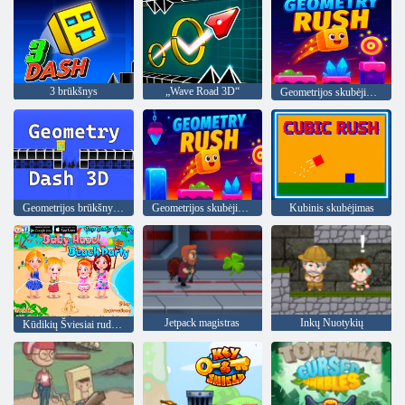
3 brūkšnys
„Wave Road 3D“
Geometrijos skubėjimas
Geometrijos brūkšnys 3D
Geometrijos skubėjimas
Kubinis skubėjimas
Jetpack magistras
Inkų Nuotykių
Kūdikių Šviesiai ruda Beach Party