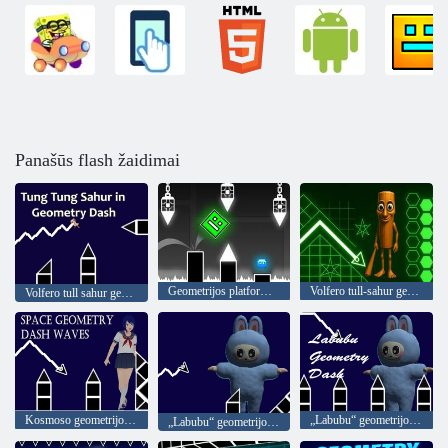
Panašūs flash žaidimai
Geometrijos platformeris
Volfero tull-sahur geometrijos brūkšnys
Volfero tull sahur geometrijos brūkšnys
Kosmoso geometrijos brūkšnių bangos
„Labubu“ geometrijos brūkšnys
„Labubu“ geometrijos brūkšnys