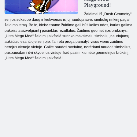
Playground!
Žaidimai iš „Dash Geometry“
serijos sukaupė daug ir kiekvienas iš jų naudoja savo simbolių rinkinį pagal
žaidimo temą. Be to, kiekviename žaidime gali būti kelios odos, kurias galima
pakeisti atsižvelgiant į pasiektus rezultatus. Žaidimo geometrijos brūkšnys:
„Ultra Mega Mod“ žaidimų aikštelė surinko maksimalų simbolių, naudojamų
aukščiau esančioje serijoje. Tai reta proga pamatyti visus vieno žaidimo
herojus vienoje vietoje. Galite naudoti svetainę, norėdami naudoti simbolius,
paspausdami dvi skydelius viršuje, kad pasirinktumėte geometrijos brūkšnį:
„Ultra Mega Mod“ žaidimų aikštelė!