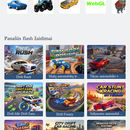
Panašūs flash žaidimai
Mažų automobilių lenktynės
Tikras automobilio vairavimas
Drift Rush
Drift Idle Drift Earn Upgrade
Stilizuotos automobilių kaskadininkų lenktynės
Drift Frenzy