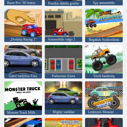
Racer Pro: 3D lenktynės
Spy automobilis
Posūkis dideliu greičiu
„Desktop Racing 2“
Automobilis valgo 2 automobilį
Begalinis Sunkvežimis
Gatvė varžybos Fury
Parkavimo Aistra
Truck bandymų
Mighty varikliai
Lenktynės Monster Trucks
Monster Truck Miškų Pristatymas