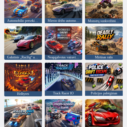
Automobilio persekiojimas
Miesto drifto automobilių lenktynės
Monstrų sunkvežimių lenktynės
Galutinis „Racihg“ automobilis
Neapgalvotas vairavimas – policijos persekiojimas
Mirtinas ralis
Track Racer IO
Policijos pabėgimas
Helltyres