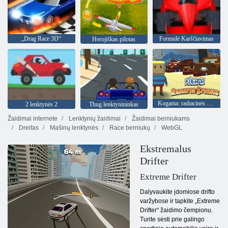
„Drag Race 3D“
Formulė Karščiavimas
Herojiškas pilotas
Kogama: radiacinės spyruoklės
2 lenktynės 2
Thug lenktynininkas
Žaidimai internete
Lenktynių žaidimai
Žaidimai berniukams
Dreifas
Mašinų lenktynės
Race berniukų
WebGL
Ekstremalus
Drifter
Extreme Drifter
Dalyvaukite įdomiose drifto
varžybose ir tapkite „Extreme
Drifter“ žaidimo čempionu.
Turite sėsti prie galingo