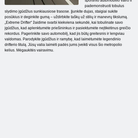
sportinio automobilio vairo ir
pademonstruoti tobulus
slydimo įgūdžius sunkiausiose trasose. Įjunkite dujas, staigiai sukite
posūkius ir deginkite gumą – uždirbkite taškų už stilių ir manevrų tikslumą.
„Extreme Drifter“ žaidime svarbi kiekviena sekundė, kai tobulinate savo
įgūdžius, kad aplenktumėte priešininkus ir pasiektumėte neįtikėtinus greičio
rekordus. Pagerinkite savo automobilį, kad jis būtų greitesnis ir lengviau
valdomas. Parodykite įgūdžius ir ramybę, kad laimėtumėte legendinio
drifterio titulą. Jūsų valia laimėti padės jums įveikti visus šio metropolio
kelius. Mėgaukitės vairavimu.