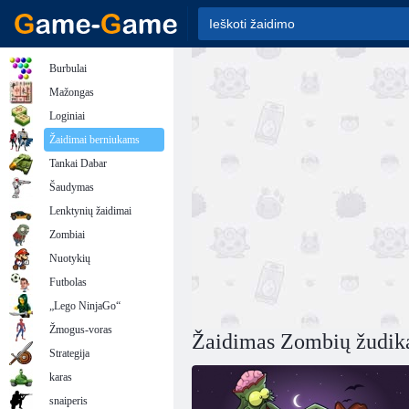
Burbulai
Mažongas
Loginiai
Žaidimai berniukams
Tankai Dabar
Šaudymas
Lenktynių žaidimai
Zombiai
Nuotykių
Futbolas
„Lego NinjaGo“
Žmogus-voras
Žaidimas Zombių žudik
Strategija
karas
snaiperis