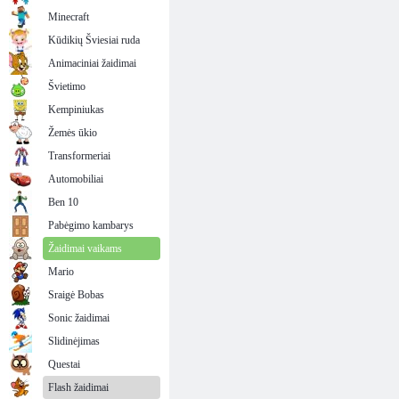
Minecraft
Kūdikių Šviesiai ruda
Animaciniai žaidimai
Švietimo
Kempiniukas
Žemės ūkio
Transformeriai
Automobiliai
Ben 10
Pabėgimo kambarys
Žaidimai vaikams
Mario
Sraigė Bobas
Sonic žaidimai
Slidinėjimas
Questai
Flash žaidimai