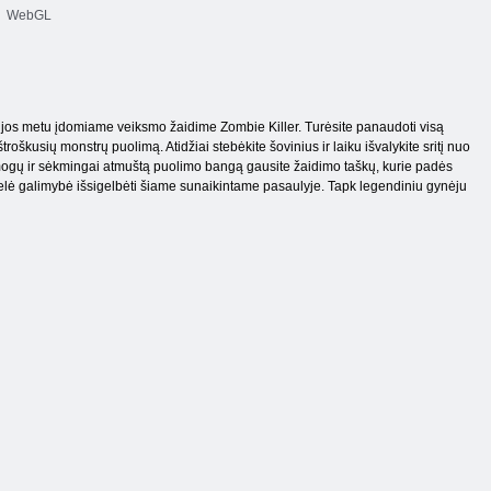
WebGL
zijos metu įdomiame veiksmo žaidime Zombie Killer. Turėsite panaudoti visą
oškusių monstrų puolimą. Atidžiai stebėkite šovinius ir laiku išvalykite sritį nuo
žmogų ir sėkmingai atmuštą puolimo bangą gausite žaidimo taškų, kurie padės
ntelė galimybė išsigelbėti šiame sunaikintame pasaulyje. Tapk legendiniu gynėju