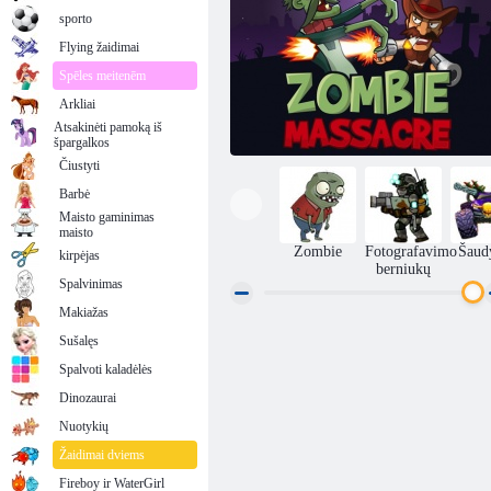
sporto
Flying žaidimai
Spēles meitenēm
Arkliai
Atsakinėti pamoką iš
špargalkos
Čiustyti
Barbė
Maisto gaminimas
maisto
Zombie
Fotografavimo
Šaud
kirpėjas
berniukų
Spalvinimas
Makiažas
Sušalęs
Zombiai žudynės
Spalvoti kaladėlės
Dinozaurai
Nuotykių
Žaidimai dviems
Fireboy ir WaterGirl