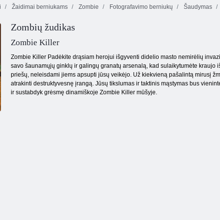
i
Žaidimai berniukams
Zombie
Fotografavimo berniukų
Šaudymas
Zombių žudikas
Kaukių pajėgos:
Meksika Rex
Zombie Survival
Kogama: 4 karas
Zombie Killer
Zombie Killer Padėkite drąsiam herojui išgyventi didelio masto nemirėlių inva
savo šaunamųjų ginklų ir galingų granatų arsenalą, kad sulaikytumėte kraujo ištr
priešų, neleisdami jiems apsupti jūsų veikėjo. Už kiekvieną pašalintą mirusį 
atrakinti destruktyvesnę įrangą. Jūsų tikslumas ir taktinis mąstymas bus vieni
ir sustabdyk grėsmę dinamiškoje Zombie Killer mūšyje.