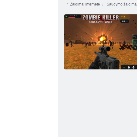
Žaidimai internete
Šaudymo žaidima
„Sniper Mission 3d“