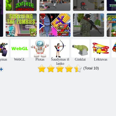
Zombie
Zombie Siege
„Eggbot vs
katastrofoms
protrūkis
Zombies“
Hu
Miesto
Išgyventi
medžiotojas
Zo
zombius
Kulti zombis
„Snaiperis“
ymas
WebGL
Plotas
Šaudymas iš
Ginklai
Lėktuvas
lanko
(Total 10)