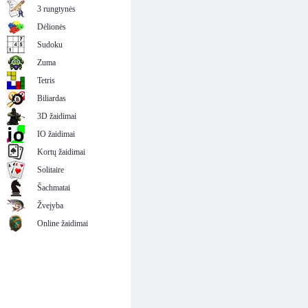
3 rungtynės
Dėlionės
Sudoku
Zuma
Tetris
Biliardas
3D žaidimai
IO žaidimai
Kortų žaidimai
Solitaire
Šachmatai
Žvejyba
Online žaidimai