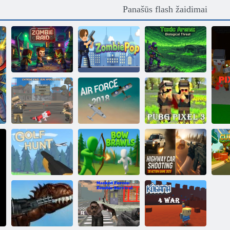
Panašūs flash žaidimai
Toksiška arena:
biologinė
Zombių reidas
ZombiePoP
grėsmė
Ekstremalūs
pikselių pistoleto
Oro pajėgos
apokalipsė 3
2018 m
„PUBG Pixel 3“
3D veiksmo
žaidimas
Lanko
greitkelyje, 2025
Golfo medžioklė
brakonieriai
m
Ku