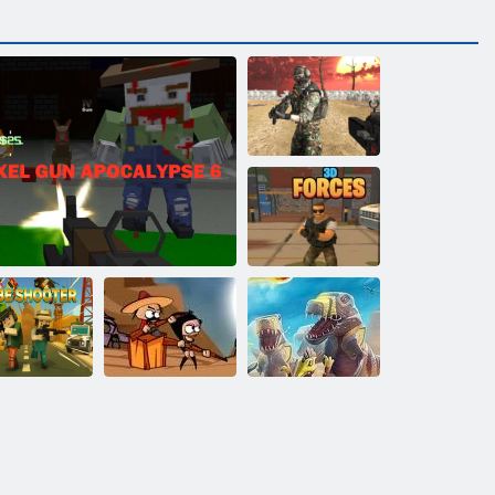
Kaukės jėgos 3
3D pajėgos
Zombiai
Negalima
D-diena: Rush -
bo šaudyklė
„Pixel Gun Apocalypse 6“
Peršokti
bokšto gynybos