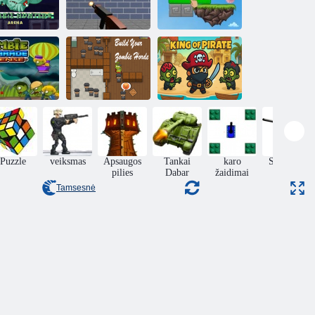
„Zombie
„Zombie Target“
nters“ arena
šaudymas
Aklas zombis
mbių parado
Sukurkite savo
gynyba
zombių ordą
Piratų karalius
Puzzle
veiksmas
Apsaugos
Tankai
karo
Snaiperis
pilies
Dabar
žaidimai
Tamsesnė