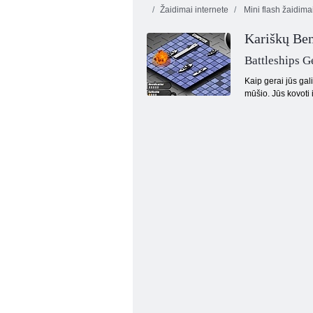
Žaidimai internete
Mini flash žaidima
Kariškų Ben
Įmonių
viršininkas
Mažytė mūšis
Battleships G
Kaip gerai jūs gal
mūšio. Jūs kovoti 