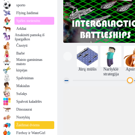
sporto
Flying žaidimai
Spēles meitenēm
Arkliai
Atsakinėti pamoką iš
špargalkos
Čiustyti
Barbė
Maisto gaminimas
maisto
Jūrų mūšis
Naršyklė
Apsir
kirpėjas
strategija
Spalvinimas
Makiažas
Sušalęs
Intergalactic Laivų mūšis
Spalvoti kaladėlės
Dinozaurai
Nuotykių
Žaidimai dviems
Fireboy ir WaterGirl