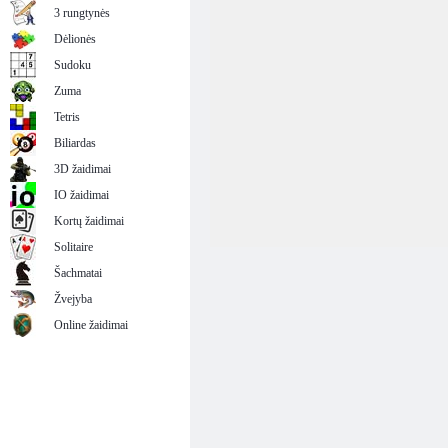
3 rungtynės
Dėlionės
Sudoku
Zuma
Tetris
Biliardas
3D žaidimai
IO žaidimai
Kortų žaidimai
Solitaire
Šachmatai
Žvejyba
Online žaidimai