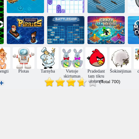
Piratai ir
patrankos
Jūros Šarvuotis
Šarvuotis karas
V
Piratų mūšio
Beprotiškas
laivai
Mūšio laivas
jūros mūšis
engti
Plotas
Tarnyba
Vietoje
Pradedant
Šokinėjimas
skirtumas
tam tikru
atstumu
(Total 700)