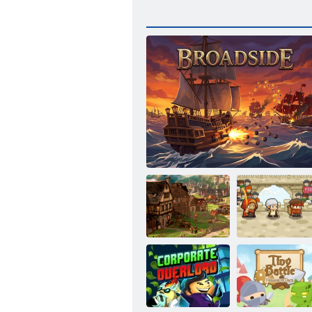
Forge apie
Laimingas
imperijas
Platus kraštas
desertas