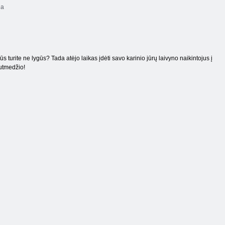
ja
s turite ne lygūs? Tada atėjo laikas įdėti savo karinio jūrų laivyno naikintojus į
šutmedžio!