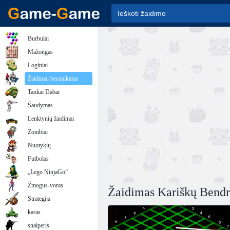
Burbulai
Mažongas
Loginiai
Žaidimai berniukams
Tankai Dabar
Šaudymas
Lenktynių žaidimai
Zombiai
Nuotykių
Futbolas
„Lego NinjaGo“
Žmogus-voras
Žaidimas Kariškų Bendr
Strategija
karas
snaiperis