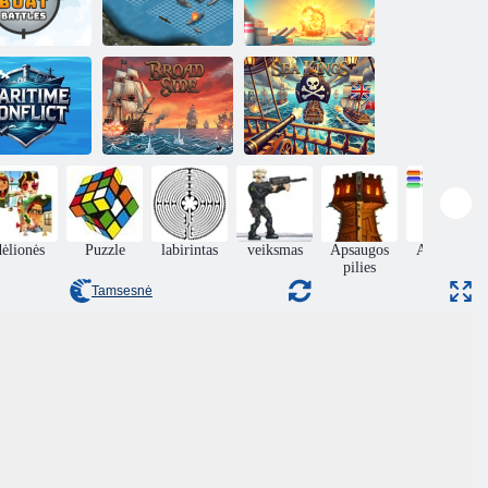
Karo laivo karo
Kariuomenė
alčių kovos
multiplayer
Armada
Jūrinis
konfliktas
Plati pusė
Jūrų karaliai
dėlionės
Puzzle
labirintas
veiksmas
Apsaugos
Arkanoid
pilies
Tamsesnė