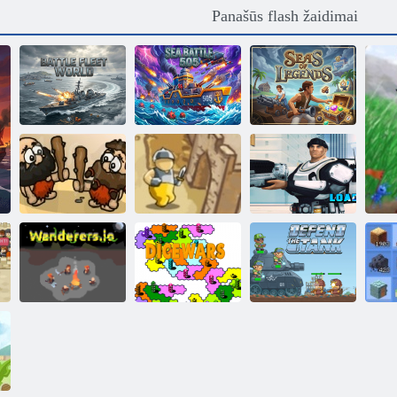
Panašūs flash žaidimai
Mūšio laivyno
pasaulis
Jūros mūšis 505
Legendų jūros
Nuostabus
Apsauga
Mad Combat
užkariavimas
Crusader
jūrų pėstininkai
Klajokliai. io
Kauliukai
Ginti tanką
R