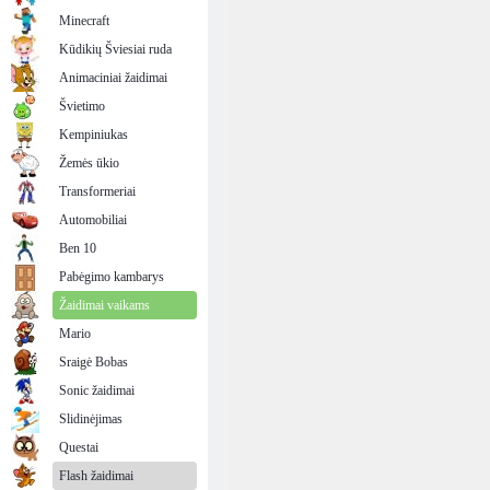
Minecraft
Kūdikių Šviesiai ruda
Animaciniai žaidimai
Švietimo
Kempiniukas
Žemės ūkio
Transformeriai
Automobiliai
Ben 10
Pabėgimo kambarys
Žaidimai vaikams
Mario
Sraigė Bobas
Sonic žaidimai
Slidinėjimas
Questai
Flash žaidimai