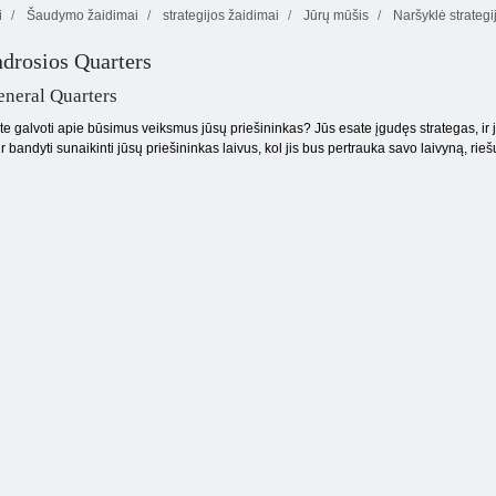
i
Šaudymo žaidimai
strategijos žaidimai
Jūrų mūšis
Naršyklė strategi
drosios Quarters
eneral Quarters
ite galvoti apie būsimus veiksmus jūsų priešininkas? Jūs esate įgudęs strategas, ir jū
ir bandyti sunaikinti jūsų priešininkas laivus, kol jis bus pertrauka savo laivyną, rie