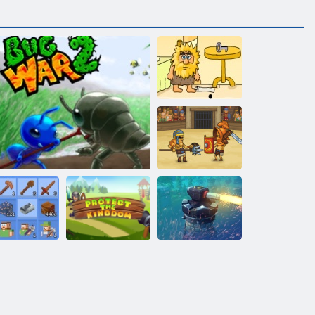
Adomas ir Ieva
3
Dievai Arenoje
„Grindcraft
Apsaugoti
emastered“
2 klaidų karas
karalystę
Džiunglių TD