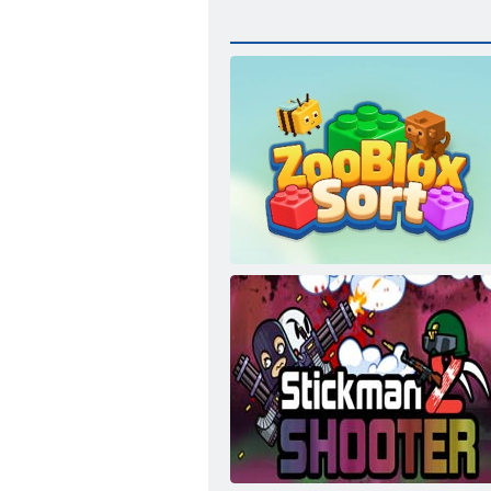
„ZooBlox“ rūšiavimas