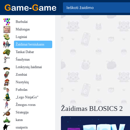
Burbulai
Mažongas
Loginiai
Žaidimai berniukams
Tankai Dabar
Šaudymas
Lenktynių žaidimai
Zombiai
Nuotykių
Futbolas
„Lego NinjaGo“
Žmogus-voras
Žaidimas BLOSICS 2
Strategija
karas
snaiperis