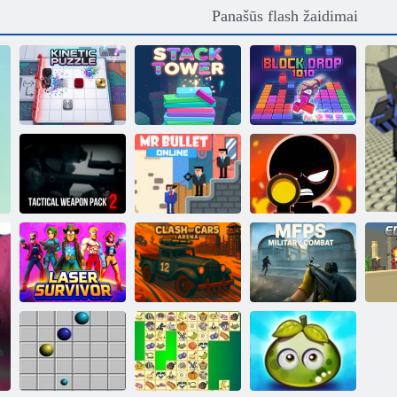
Panašūs flash žaidimai
Kinetinis
„Block Drop
galvosūkis
Stack bokštas
1010“.
Taktinis ginklo
Ponas Bullet
Snaiperis
pakuotė 2
Online
nušovė 3d
Automobilių
Lazeriu
arenos
MFPS karinė
išgyvenęs
susidūrimas
kova