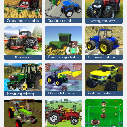
Žemės ūkio treniruoklis
Grandinuotas traktoriaus vilkimo treniruoklis
„Farming Simulator Game 2020“
3D traktorius
Ūkininkai vagia tankus
Dr. Traktorių ūkininkavimas
JAV šiuolaikinio ūkio simuliatorius
Žaidimas Traktorių stovėjimo aikštelė
Krovininių traktorių ūkininkavimo modeliavimo žaidimas