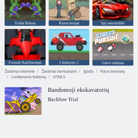
Troliai Boksas
Kieme herojai
Spy automobilis
Formulė Karščiavimas
2 lenktynės 2
Gatvė siekimas
Žaidimai internete
Žaidimai berniukams
Įgūdis
Race berniukų
Lenktynėms traktorių
HTML5
Bandomoji ekskavatorių
Backhoe Trial