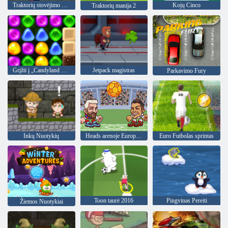
Traktorių stovėjimo aikštelė
Kojų Cinco
Traktorių manija 2
Grįžti į „Candyland 4“: „Lollipop“ sodas
Jetpack magistras
Parkavimo Fury
Inkų Nuotykių
Heads arenoje Europos futbolo
Euro Futbolas sprintas
Toon taurė 2016
Pingvinas Pereiti
Žiemos Nuotykiai