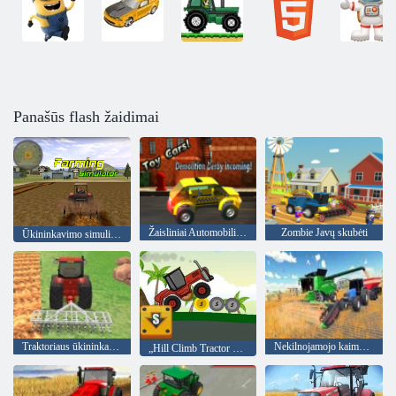
Panašūs flash žaidimai
Žaisliniai Automobiliai! Griovimo Derby Priimamojo!
Zombie Javų skubėti
Ūkininkavimo simuliatorius
Traktoriaus ūkininkavimo simuliatorius
Nekilnojamojo kaimo traktoriaus ūkininkavimo simuliatorius 2020
„Hill Climb Tractor 2020“