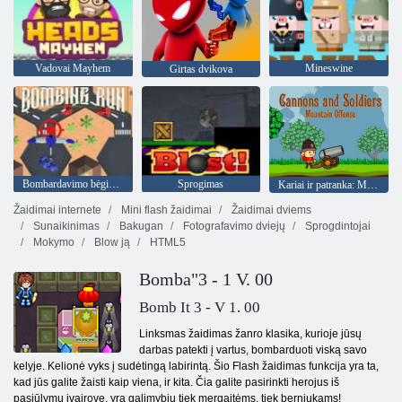
Vadovai Mayhem
Mineswine
Girtas dvikova
Bombardavimo bėgimas
Sprogimas
Kariai ir patranka: Mountain Attack
Žaidimai internete
Mini flash žaidimai
Žaidimai dviems
Sunaikinimas
Bakugan
Fotografavimo dviejų
Sprogdintojai
Mokymo
Blow ją
HTML5
Bomba"3 - 1 V. 00
Bomb It 3 - V 1. 00
Linksmas žaidimas žanro klasika, kurioje jūsų
darbas patekti į vartus, bombarduoti viską savo
kelyje. Kelionė vyks į sudėtingą labirintą. Šio Flash žaidimas funkcija yra ta,
kad jūs galite žaisti kaip viena, ir kita. Čia galite pasirinkti herojus iš
pasiūlymų įvairovę, yra galimybių tiek mergaitėms, tiek berniukams!