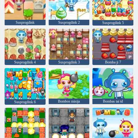
Susprogdink
Susprogdink 2
Susprogdink 5
Susprogdink 4
Susprogdink 3
Bomba ji 7
Bombos misija
Bombas tai td
Susprogdink 6