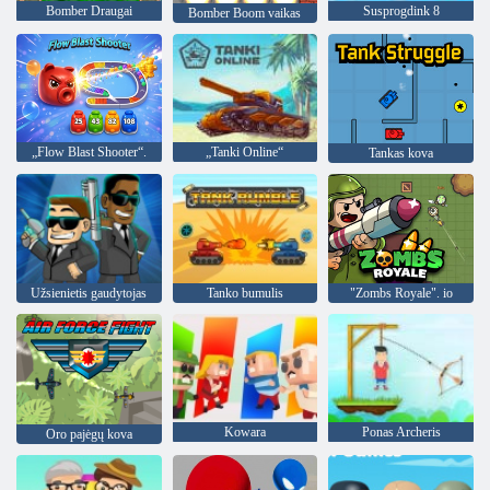
Bomber Draugai
Susprogdink 8
Bomber Boom vaikas
„Flow Blast Shooter“.
„Tanki Online“
Tankas kova
Užsienietis gaudytojas
Tanko bumulis
"Zombs Royale". io
Kowara
Ponas Archeris
Oro pajėgų kova