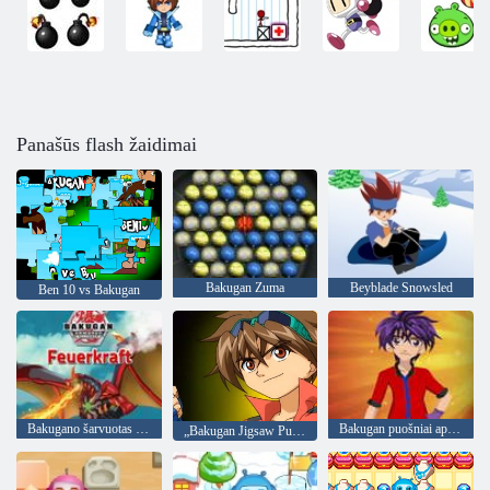
Panašūs flash žaidimai
Bakugan Zuma
Beyblade Snowsled
Ben 10 vs Bakugan
Bakugano šarvuotas aljansas
Bakugan puošniai apsirengti
„Bakugan Jigsaw Puzzle“ kolekcija