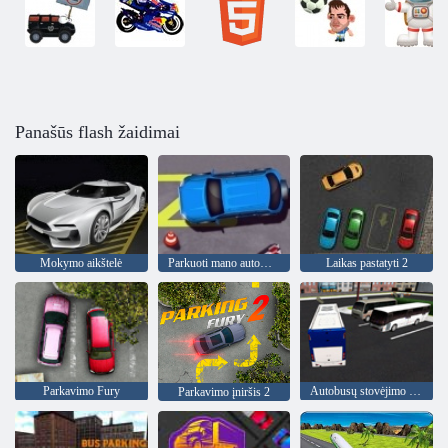
Panašūs flash žaidimai
Mokymo aikštelė
Parkuoti mano automobilį 2
Laikas pastatyti 2
Parkavimo Fury
Autobusų stovėjimo aikštelė 3d
Parkavimo įniršis 2