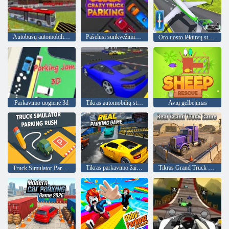
Autobusų automobilių stovėjimo treniruoklis 3D
Pašėlusi sunkvežimių stovėjimo aikštelė
Oro uosto lėktuvų stovėjimo aikštelė
Parkavimo uogienė 3d
Tikras automobilių stovėjimo aikštelė 2020
Avių gelbėjimas
Tikras parkavimo žaidimas
Tikras Grand Truck žaidimas
Truck Simulator Parking Rush