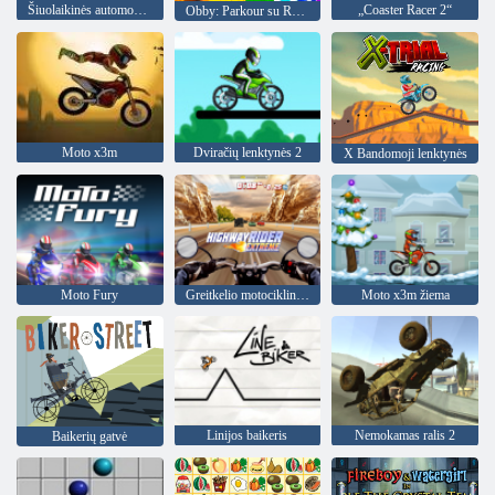
Šiuolaikinės automobilių stovėjimo aikštelės žaidimas 2026 m
„Coaster Racer 2“
Obby: Parkour su Ragdoll
Moto x3m
Dviračių lenktynės 2
X Bandomoji lenktynės
Moto Fury
Greitkelio motociklininko kraštutinumas
Moto x3m žiema
Linijos baikeris
Nemokamas ralis 2
Baikerių gatvė