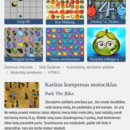
Linija 98
„Fireboy“ ir „Vochergirl 4“: „Crystal Temple“
Kris Mahjong
Drugelis kyodai
Vaisių sutriuškinimas
Nuotykių sultingas uogas
Žaidimai internete
Skill Žaidimai
Automobilių stovėjimo aikštelė
Motociklų lenktynės
HTML5
Karštas kompresas motociklas
Park The Bike
Stovėjimo aikštelė priešais jus. Jūs esate beviltiška
rasti laisvą vietą, jie pastebėjo jį toli kampe. Jis yra
tik reikia praeiti rinkinio labai stipriai viena kitai motociklų, kad nebūtų įvesti
bet kurią vieną iš jų. Būkite visą savo išradingumą ir parką, kad kiekvienas
kitas būtų pavydėti jums. Svarbiausia yra neskubėti, galite eiti lėtai ir
sklandžiai, nes jūs turite niekur skubėti.