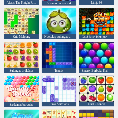
Alexis The Knight RPG
Linija 98
Sprunki nuotykis 4
Kris Mahjong
Nuotykių sultingas uogas
Gold Rush lobių medžioklė
Sultingas brūkšnys
Tentrix
Smarty Burbulai Kalėdos Edition"
Jūros Šarvuotis
Onet Connect
Saldainiai burbulas