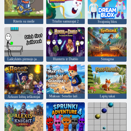
Riteris su meile
Triušio samurajai 2
Svajonių blox
Laikykitės pirmojo jailbreak
Hunteris ir Diablo
Sintagma
Maksas: Senelio laiško paslaptis
Lapių takai
Arkuzo lobių ieškotojai