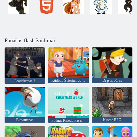
Panašūs flash žaidimai
Kūdikių Šviesiai ruda Alien draugui
Drąsus būrys
Feodalizmas 3
Blowmanas
Kišenė RPG
Putinas Kalėdų Pasaulio