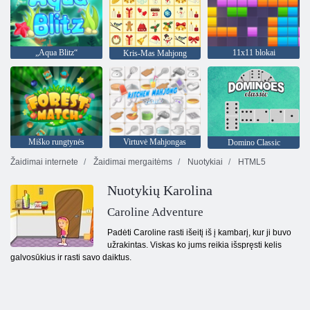
„Aqua Blitz“
11x11 blokai
Kris-Mas Mahjong
Miško rungtynės
Virtuvė Mahjongas
Domino Classic
Žaidimai internete
Žaidimai mergaitėms
Nuotykiai
HTML5
Nuotykių Karolina
Caroline Adventure
Padėti Caroline rasti išeitį iš į kambarį, kur ji buvo
užrakintas. Viskas ko jums reikia išspręsti kelis
galvosūkius ir rasti savo daiktus.