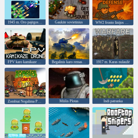
1945 m. Oro pajėgos: lėktuvas
Gaukite sovietinius
WW2 fronto linijos gynyba
FPV karo kamikaze dronas
Begalinis karo remasteris
1917 m. Karas nulaužė
Mūšis Plotas
Indi patranka
Zombiai Negalima Peršokti