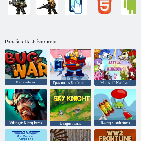
Panašūs flash žaidimai
Karo vabalai
Epas mūšis Konkurentai
Mūšis dėl Karalystė
Vikingai: Klanų karas
Raketų susidūrimas
Dangus riteris