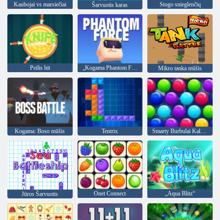
Kaubojai vs marsiečiai
Stogo snieglenčių
Šarvuotis karas
Peilis hit
„Kogama Phantom Force“
Mikro tanka mūšis
Kogama: Boso mūšis
Tentrix
Smarty Burbulai Kalėdos Edition"
Onet Connect
„Aqua Blitz“
Jūros Šarvuotis