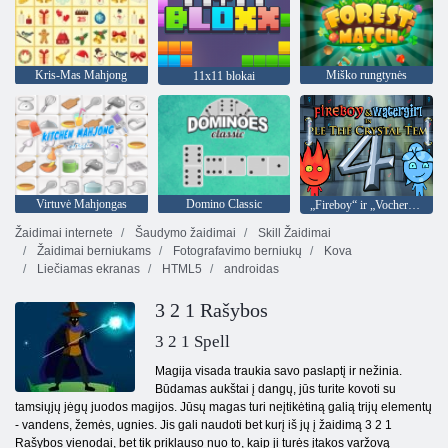
Kris-Mas Mahjong
Miško rungtynės
11x11 blokai
Virtuvė Mahjongas
Domino Classic
„Fireboy“ ir „Vochergirl 4“: „Crystal Temple“
Žaidimai internete
Šaudymo žaidimai
Skill Žaidimai
Žaidimai berniukams
Fotografavimo berniukų
Kova
Liečiamas ekranas
HTML5
androidas
3 2 1 Rašybos
3 2 1 Spell
Magija visada traukia savo paslaptį ir nežinia.
Būdamas aukštai į dangų, jūs turite kovoti su
tamsiųjų jėgų juodos magijos. Jūsų magas turi neįtikėtiną galią trijų elementų
- vandens, žemės, ugnies. Jis gali naudoti bet kurį iš jų į žaidimą 3 2 1
Rašybos vienodai, bet tik priklauso nuo to, kaip ji turės įtakos varžovą