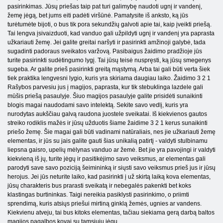
pasirinkimas. Jūsų priešas taip pat turi galimybę naudoti ugnį ir vandenį,
žemę jėgą, bet jums eiti padėti viršūnė. Pamatysite iš anksto, ką jūs
turėtumėte bijoti, o bus tik pora sekundžių galvoti apie tai, kaip įveikti priešą.
Tai lengva įsivaizduoti, kad vanduo gali užpildyti ugnį ir vandenį yra paprasta
užkariauti žemę. Jei galite greitai naršyti ir pasirinkti amžinoji galybė, tada
sugadinti padoraus sveikatos varžovą. Pasibaigus žaidimo pradžioje jūs
turite pasirinkti sudėtingumo lygį. Tai jūsų teisė nuspręsti, ką jūsų smegenys
sugeba. Ar galite prieš pasirinkti greitą mąstymą. Arba tai gali būti verta šiek
tiek praktika lengvesni lygio, kuris yra skiriama daugiau laiko. Žaidimo 3 2 1
Rašybos parvesiu jus į magijos, paprasta, kur tik stebuklinga lazdele gali
mūšis priešą pasaulyje. Šiuo magijos pasaulyje galite prisidėti sunaikinti
blogis magai naudodami savo intelektą. Sekite savo vedlį, kuris yra
nurodytas aukščiau galvą raudona juostele sveikatai. Iš kiekvienos gautos
streiko rodiklis mažės ir jūsų užduotis šiame žaidime 3 2 1 kerus sunaikinti
priešo žemę. Šie magai gali būti vadinami natūraliais, nes jie užkariauti žemę
elementas, ir jūs su jais galite gauti šias unikalią patirtį - valdyti stulbinamu
liepsna gaisro, upelių mėlynas vanduo ar žemė. Bet jie yra pavojingi ir valdyti
kiekvieną iš jų, turite jėgų ir pasitikėjimo savo veiksmus, ar elementas gali
parodyti save savo poziciją šeimininką ir siųsti savo veiksmus prieš jus ir jūsų
herojus. Jei jūs neturite laiko, kad pasirinkti į už skirtą laiką kova elementas,
jūsų charakteris bus prarasti sveikatą ir nebegalės pakenkti bet koks
klastingas burtininkas. Taigi nereikia pasiklysti pasirinkimo, o priimti
sprendimą, kuris atsiųs priešui mirtiną ginklą žemės, ugnies ar vandens.
Kiekvienu atveju, tai bus kitoks elementas, tačiau siekiama gerą darbą baltos
magijos pagalbos kovai su tamsiųjų jėgų.