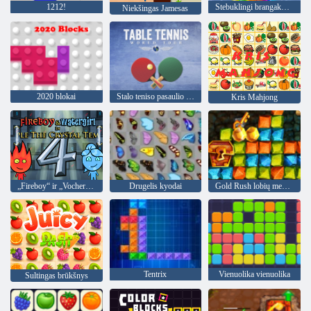
1212!
Stebuklingi brangakmeniai
Niekšingas Jamesas
2020 blokai
Stalo teniso pasaulio turas
Kris Mahjong
„Fireboy“ ir „Vochergirl 4“: „Crystal Temple“
Drugelis kyodai
Gold Rush lobių medžioklė
Tentrix
Vienuolika vienuolika
Sultingas brūkšnys