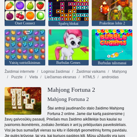
Onet Connect
Prakeiktas lobis 2
Spalvų blokai
Vaisių sutriuškinimas
Burbulas Gemes
Burbulas talismanai
Žaidimai internete
Loginiai žaidimai
Žaidimai vaikams
Mahjong
Puzzle
Vieta
Liečiamas ekranas
HTML5
androidas
Mahjong Fortuna 2
Mahjong Fortuna 2
Štai antroji jaudinančio stalo žaidimo Mahjong
Fortuna 2 online. Jame dar kartą pasinersime į
žavų galvosūkių pasaulį. Priešais mus žaidimo aikštelėje bus kaulai su
įvairiomis ikonėlėmis, zodiako ženklais ir ant jų priklijuotais paveikslėliais.
Visi jie bus sumaišyti vienas su kitu ir išdėstyti geometrinių formų pavidalu.
Jie gulės krūvose, tai yra, kai kuriuos paslėps kiti. Mūsų užduotis yra juos