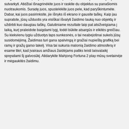
sutvarkyti. Atidžiai išnagrinėkite juos ir raskite du objektus su panašiomis
nuotraukomis. Suradę juos, spustelėkite juos pele, kad paryškintumėte.
Dabar, kai juos pasirinksite, jie išnyks iš ekrano ir gausite taškų. Kaip jau
supratote, jūsų užduotis yra visiškai išvalyti žaidimo lauką nuo objektų ir
uždirbti kuo daugiau taškų. Galutiniame rezultate taip pat atsižvelgiama į
laiką, kurį praleidote baigdami lygį, todėl būkite atsargūs ir elkitės greičiau.
Su kiekvienu lygiu užduotys taps sunkesnės, o tai neabejotinai sukels jūsų
susidomėjimą. Žaidimas turi gana spalvingą ir gražiai nupieštą grafiką bei
ramų ir gražų garso takelį. Visa tai sukuria malonią žaidimo atmosferą ir
esame tikri, kad įvairaus amžiaus žaidėjams patiks leisti laisvalaikį
spręsdami šį galvosūkį. Atidarykite Mahjong Fortuna 2 play mūsų svetainėje
ir mėgaukitės žaidimu.