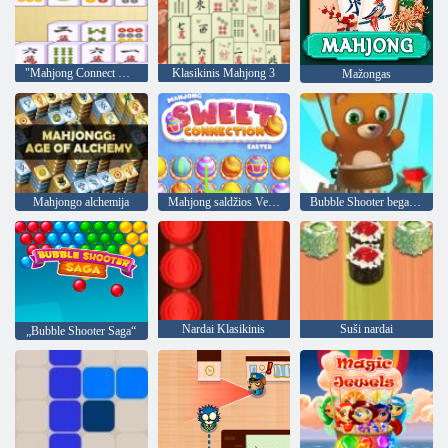
"Mahjong Connect Classic"
Klasikinis Mahjong 3
Mažongas
Mahjongo alchemija
Mahjong saldžios Velykos
Bubble Shooter begalinis
Nardai Klasikinis
Suši nardai
„Bubble Shooter Saga“