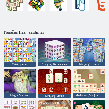
Panašūs flash žaidimai
Mahjong Dimensions
Mahjong Fortuna
Vaisių jungtis
Magija Mahjong
Medienos „Mahjong Connect“
Mahjong Mania