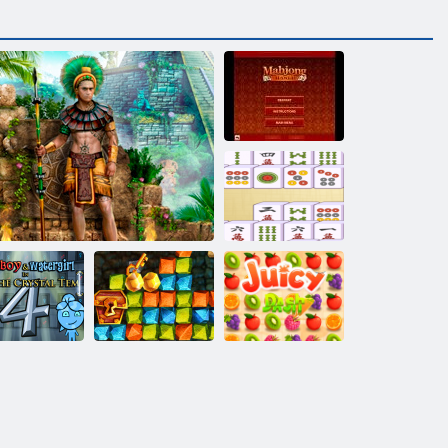
Mahjong Mania
"Mahjong
Connect
Classic"
„Fireboy“ ir
ochergirl 4“:
„Crystal
Gold Rush lobių
Sultingas
Temple“
Montezuma 2 lobiai
medžioklė
brūkšnys