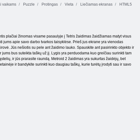
i vaikams
Puzzle
Protingas
Vieta
Liečiamas ekranas
HTML5
ntis plačiai žinomas visame pasaulyje į Tetris žaidimas žaidžiamas matyt visus
ti jums apie savo darbo tvarkos taisyklėse. Prieš jus ekrane yra vienodas
rovė. Jūs nešiotis su pele ant žaidimo lauko. Spauskite ant pasirinkto objekto ir
rano ir jums bus suteikta taškų už jį. Lygis yra perduodama kuo greičiau surinkti tam
ąstelių, ir jūs prarasite raundą. Metroid 2 žaidimas yra sukurtas žaidėjų, bet
tainėje ir bandykite surinkti kuo daugiau taškų, kurie turėtų įrodyti sau ir savo