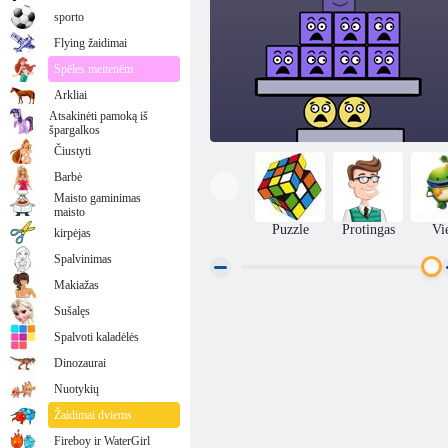
sporto
Flying žaidimai
Spēles meitenēm
Arkliai
Atsakinėti pamoką iš
špargalkos
Čiustyti
Barbė
Maisto gaminimas
maisto
Puzzle
Protingas
Vi
kirpėjas
Spalvinimas
Makiažas
Sušalęs
„Super Stacker 2“
Spalvoti kaladėlės
Dinozaurai
Nuotykių
Žaidimai dviems
Fireboy ir WaterGirl