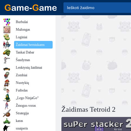
Burbulai
Mažongas
Loginiai
Žaidimai berniukams
Tankai Dabar
Šaudymas
Lenktynių žaidimai
Zombiai
Nuotykių
Futbolas
„Lego NinjaGo“
Žmogus-voras
Žaidimas Tetroid 2
Strategija
karas
snaiperis