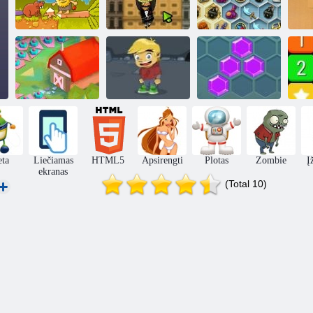
„Amigo Pancho
2“: Niujorko
Lobiai Mystic
Adomas ir Ieva
vakarėlis
jūros
Nu
2020 m.!
Mano nuotykių
Perkrauti
knyga 2
Hexa
eta
Liečiamas
HTML5
Apsirengti
Plotas
Zombie
Į
ekranas
(Total 10)