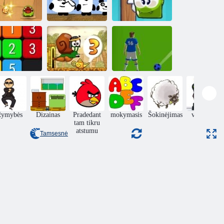
3 pandos
Mano saldainių
pjauti virvę
Japonijoje
dėžutė
Futbolas
Suvienyti
Sraigė Bobas 3
Burbulai
žymybės
Dizainas
Pradedant
mokymasis
Šokinėjimas
veiksmas
tam tikru
atstumu
Tamsesnė