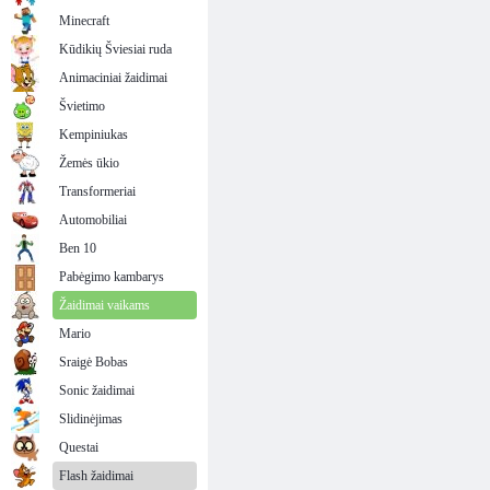
Minecraft
Kūdikių Šviesiai ruda
Animaciniai žaidimai
Švietimo
Kempiniukas
Žemės ūkio
Transformeriai
Automobiliai
Ben 10
Pabėgimo kambarys
Žaidimai vaikams
Mario
Sraigė Bobas
Sonic žaidimai
Slidinėjimas
Questai
Flash žaidimai