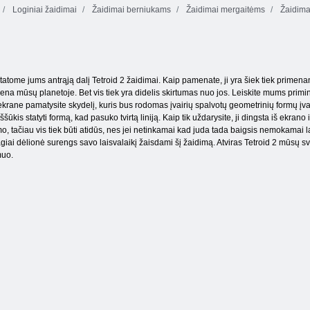
Loginiai žaidimai
Žaidimai berniukams
Žaidimai mergaitėms
Žaidima
Prakeiktas lobis
Tentrix
Drugelis kyodai
2
atome jums antrąją dalį Tetroid 2 žaidimai. Kaip pamenate, ji yra šiek tiek primena
na mūsų planetoje. Bet vis tiek yra didelis skirtumas nuo jos. Leiskite mums primin
krane pamatysite skydelį, kuris bus rodomas įvairių spalvotų geometrinių formų įvai
a. Iššūkis statyti formą, kad pasuko tvirtą liniją. Kaip tik uždarysite, ji dingsta iš ek
imo, tačiau vis tiek būti atidūs, nes jei netinkamai kad juda tada baigsis nemokamai l
giai dėlionė surengs savo laisvalaikį žaisdami šį žaidimą. Atviras Tetroid 2 mūsų sve
muo.