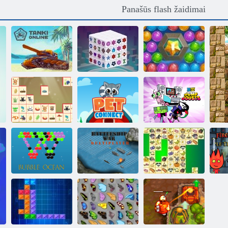
Panašūs flash žaidimai
Mahjong
Jūros Bubble
„Tanki Online“
Dimensions
Shooter
Medienos
„Mahjong
Paauglių titanai
Connect“
Pet Connect
eina: šokinė
„V
Burbulas
Karo laivo karo
vandenynas
multiplayer
Kris Mahjong