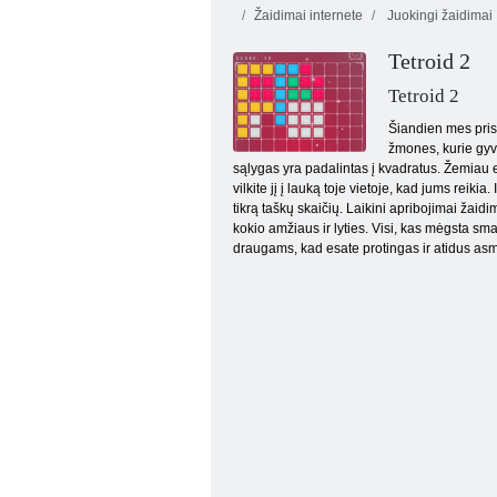
Žaidimai internete
Juokingi žaidimai
Tetroid 2
Tetroid 2
Šiandien mes prist
žmones, kurie gyve
sąlygas yra padalintas į kvadratus. Žemiau e
Iškirpti virvę: magija
vilkite jį į lauką toje vietoje, kad jums reiki
tikrą taškų skaičių. Laikini apribojimai žaid
kokio amžiaus ir lyties. Visi, kas mėgsta sma
draugams, kad esate protingas ir atidus as