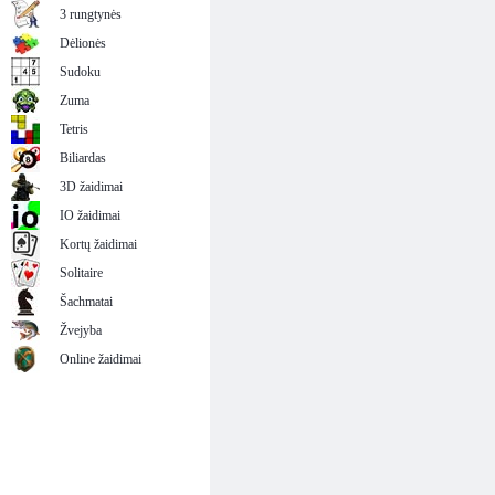
3 rungtynės
Dėlionės
Sudoku
Zuma
Tetris
Biliardas
3D žaidimai
IO žaidimai
Kortų žaidimai
Solitaire
Šachmatai
Žvejyba
Online žaidimai