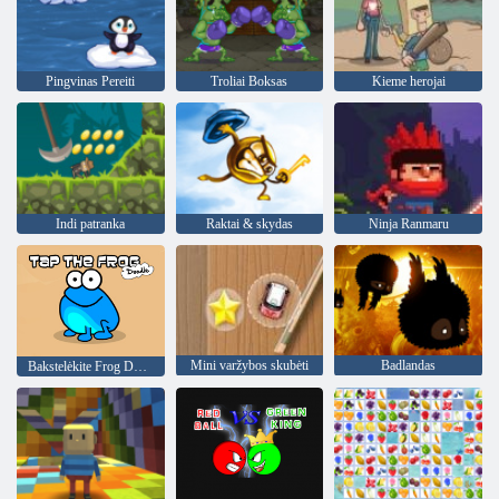
Pingvinas Pereiti
Troliai Boksas
Kieme herojai
Indi patranka
Raktai & skydas
Ninja Ranmaru
Mini varžybos skubėti
Badlandas
Bakstelėkite Frog Doodle