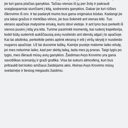
jie turi gana plačias ganyklas. Tačiau vienas iš jų per žolę ir pakrauti
sraigtasparniai siunčiami į kitą, sodresnės ganyklos. Dabar jie turi rūšies
iškrovimo iš oro. Ir tai padaryti mums bus gana originalus būdas. Kadangi jie
yra labai gražus ir minkštas vilnos, jie bus šokinėti ant vienas kito. Tuo
ekrano apačioje matysime ėriuką, kuris stovi vietoje. Ir ant lyno bus perkelti iš
vienos pusės į kitą yra kita. Turime pasirinkti momentą, kai rudenį trajektorija,
todėl būtų suderinti aukščiausią avių nusileido ant stendų atgal į to apačioje.
Kai tai atsitinka, perkelkite pelės aplink ekraną ir eiti į viršų skrydį ir nusileido
nugaros apačioje. Už tai duosime taškų. Kairėje pusėje matome laiko eilutę,
jei mes neturime laiko, kad per skirtą laiką, tada mes ją praras. Taigi lygis po
lygio, mes iškrauti mūsų avių ganyklos. Žaidimas Avys Krovimo yra gana
savotiškas scenarijų ir graži grafika. Visa tai sukurs atmosferą, kuri bus
pritraukti bet kokio amžiaus žaidėjams akis. Atviras Avys Krovimo mūsų
svetainėje ir tiesiog mėgautis žaidimu.