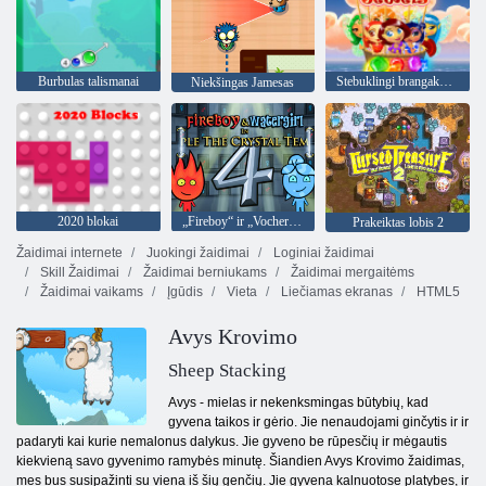
Burbulas talismanai
Stebuklingi brangakmeniai
Niekšingas Jamesas
2020 blokai
„Fireboy“ ir „Vochergirl 4“: „Crystal Temple“
Prakeiktas lobis 2
Žaidimai internete
Juokingi žaidimai
Loginiai žaidimai
Skill Žaidimai
Žaidimai berniukams
Žaidimai mergaitėms
Žaidimai vaikams
Įgūdis
Vieta
Liečiamas ekranas
HTML5
Avys Krovimo
Sheep Stacking
Avys - mielas ir nekenksmingas būtybių, kad
gyvena taikos ir gėrio. Jie nenaudojami ginčytis ir ir
padaryti kai kurie nemalonus dalykus. Jie gyveno be rūpesčių ir mėgautis
kiekvieną savo gyvenimo ramybės minutę. Šiandien Avys Krovimo žaidimas,
mes bus susipažinti su viena iš šių genčių. Jie gyvena kalnuotose platybes, ir