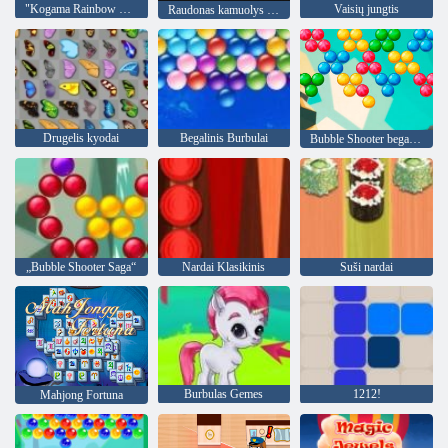
"Kogama Rainbow Parkour"
Vaisių jungtis
Raudonas kamuolys prieš žaliąjį karalių
Drugelis kyodai
Begalinis Burbulai
Bubble Shooter begalinis
„Bubble Shooter Saga“
Nardai Klasikinis
Suši nardai
Burbulas Gemes
1212!
Mahjong Fortuna