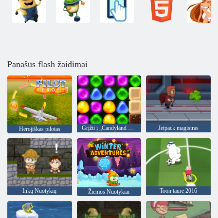
Panašūs flash žaidimai
Grįžti į „Candyland 4“: „Lollipop“ sodas
Jetpack magistras
Herojiškas pilotas
Inkų Nuotykių
Toon taurė 2016
Žiemos Nuotykiai