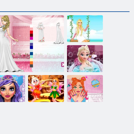
Sodas princesė
Elsa Grožio
Vonia
Mergaidžių
Jessie grožio
kiažo salonas
Vestuvių lelija 2
Pasakų Fairies
salonas