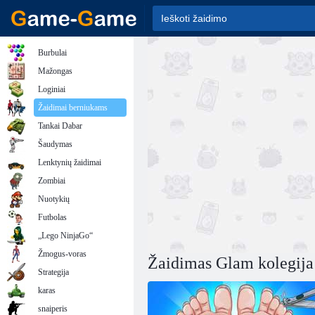
Burbulai
Mažongas
Loginiai
Žaidimai berniukams
Tankai Dabar
Šaudymas
Lenktynių žaidimai
Zombiai
Nuotykių
Futbolas
„Lego NinjaGo“
Žmogus-voras
Žaidimas Glam kolegija
Strategija
karas
snaiperis