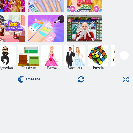
Nagų salono
f apsipirkimo
mergaičių
Velykų nagų
šėlsmas
žaidimai
dizaineris 2
Santas
rls Fun nagų
Girls Fun nagų
Nekilnojamasis
salonas
salonas
kirpimo
žymybės
Dizainas
Barbė
Vestuvės
Puzzle
Įgūdis
Tamsesnė