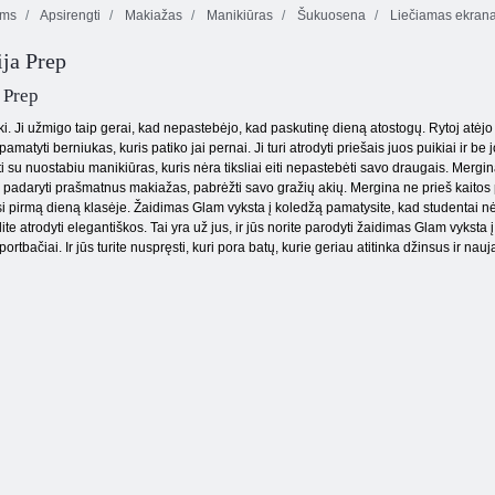
ėms
Apsirengti
Makiažas
Manikiūras
Šukuosena
Liečiamas ekran
ja Prep
Meilės ieškiklio
„Princess Black“
profilis
vestuvių suknelė
Spalvinga žiema
 Prep
i. Ji užmigo taip gerai, kad nepastebėjo, kad paskutinę dieną atostogų. Rytoj atėjo lai
pamatyti berniukas, kuris patiko jai pernai. Ji turi atrodyti priešais juos puikiai ir 
ti su nuostabiu manikiūras, kuris nėra tiksliai eiti nepastebėti savo draugais. Mergi
 padaryti prašmatnus makiažas, pabrėžti savo gražių akių. Mergina ne prieš kaitos pl
si pirmą dieną klasėje. Žaidimas Glam vyksta į koledžą pamatysite, kad studentai nė
alite atrodyti elegantiškos. Tai yra už jus, ir jūs norite parodyti žaidimas Glam vyks
sportbačiai. Ir jūs turite nuspręsti, kuri pora batų, kurie geriau atitinka džinsus ir na