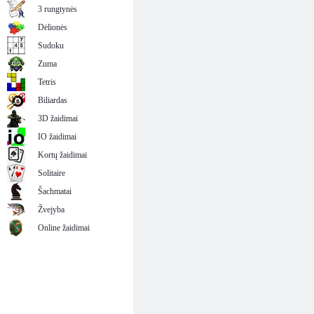
3 rungtynės
Dėlionės
Sudoku
Zuma
Tetris
Biliardas
3D žaidimai
IO žaidimai
Kortų žaidimai
Solitaire
Šachmatai
Žvejyba
Online žaidimai