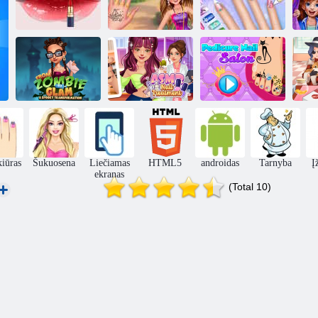
Garsenybių
pavasario
Asmr
manikiūro
Nagų salono
Bf
simuliatorius
dizainas
mergina
Nuo zombio iki
„Glam A
ASMR nagų
Pedikiūro nagų
Gi
Spooky“.
gydymas
salonas
iūras
Šukuosena
Liečiamas
HTML5
androidas
Tarnyba
Į
ekranas
(Total 10)