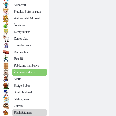
Minecraft
Kūdikių Šviesiai ruda
Animaciniai žaidimai
Švietimo
Kempiniukas
Žemės ūkio
Transformeriai
Automobiliai
Ben 10
Pabėgimo kambarys
Žaidimai vaikams
Mario
Sraigė Bobas
Sonic žaidimai
Slidinėjimas
Questai
Flash žaidimai