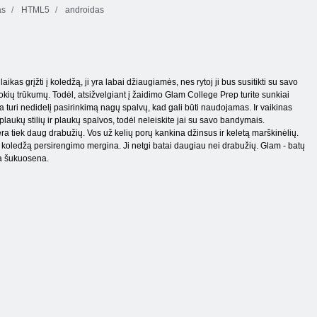
as
HTML5
androidas
kas grįžti į koledžą, ji yra labai džiaugiamės, nes rytoj ji bus susitikti su savo
be jokių trūkumų. Todėl, atsižvelgiant į žaidimo Glam College Prep turite sunkiai
na turi nedidelį pasirinkimą nagų spalvų, kad gali būti naudojamas. Ir vaikinas
aukų stilių ir plaukų spalvos, todėl neleiskite jai su savo bandymais.
ra tiek daug drabužių. Vos už kelių porų kankina džinsus ir keletą marškinėlių.
ta į koledžą persirengimo mergina. Ji netgi batai daugiau nei drabužių. Glam - batų
uja šukuosena.