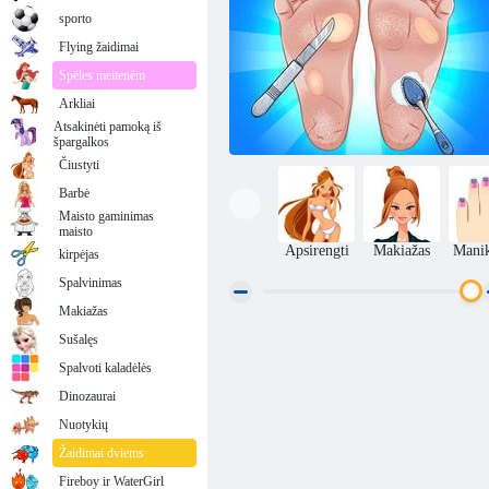
sporto
Flying žaidimai
Spēles meitenēm
Arkliai
Atsakinėti pamoką iš
špargalkos
Čiustyti
Barbė
Maisto gaminimas
maisto
Apsirengti
Makiažas
Manik
kirpėjas
Spalvinimas
Makiažas
Sušalęs
Asmr valymas
Spalvoti kaladėlės
Dinozaurai
Nuotykių
Žaidimai dviems
Fireboy ir WaterGirl