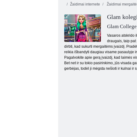
Žaidimai internete
Žaidimai mergait
Glam kolegi
Glam College
Vasaros atskrido ik
draugais, taip pat 
dirbti, kad sukurti mergaitėms įvaizdį. Pradė
Seserys naktį
reikia išbandyti daugiau visame pasaulyje ir
Pagalvokite apie gerą įvaizdį, kad laimės vi
Bet net ir su tokio pasirinkimo, jūs visada g
gerbėjas, todėl ji mėgsta nešioti ir kulnai ir 