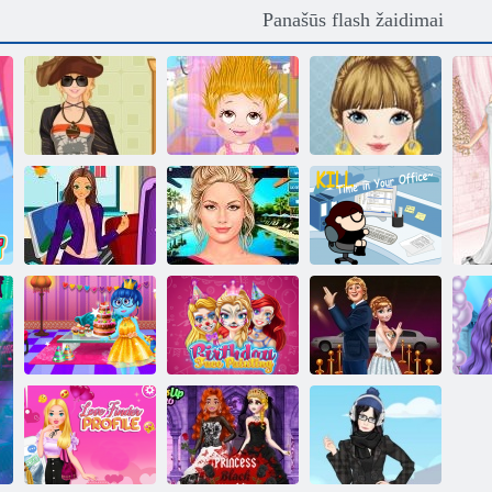
Panašūs flash žaidimai
Kūdikių Šviesiai
Karo Stilius
ruda Plaukų
Laisvalaikio
savaitė
Diena
suknelė Mada
Mano karjera
Nekilnojamasis
Užmušti laiką
Viktorina
makiažas
biure
„Inside Out“
Raudonos
gimtadienio
Gimtadienio
kiliminės
vakarėlis
veido dažymas
žvaigždės
ma