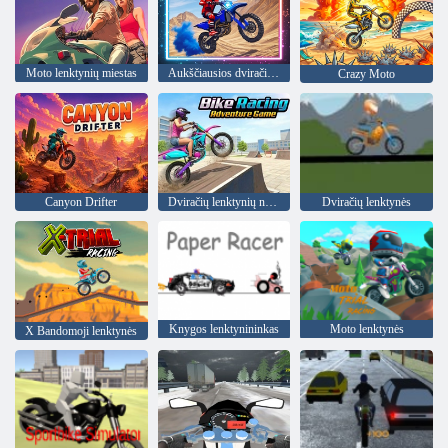
Moto lenktynių miestas
Aukščiausios dviračių kaskadininkų lenktynės
Crazy Moto
Canyon Drifter
Dviračių lenktynių nuotykių žaidimas
Dviračių lenktynės
Knygos lenktynininkas
Moto lenktynės
X Bandomoji lenktynės