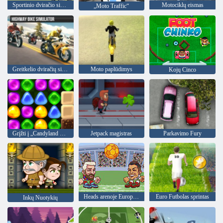
Sportinio dviračio simuliatorius
Motociklų eismas
„Moto Traffic“
Greitkelio dviračių simuliatorius
Moto paplūdimys
Kojų Cinco
Grįžti į „Candyland 4“: „Lollipop“ sodas
Jetpack magistras
Parkavimo Fury
Heads arenoje Europos futbolo
Euro Futbolas sprintas
Inkų Nuotykių