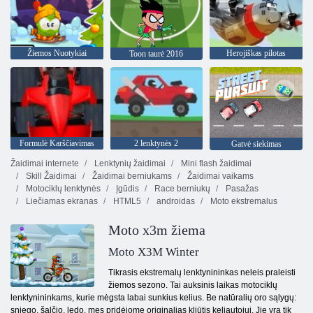
Žiemos Nuotykiai
Herojiškas pilotas
Toon taurė 2016
Formulė Karščiavimas
2 lenktynės 2
Gatvė siekimas
Žaidimai internete
Lenktynių žaidimai
Mini flash žaidimai
Skill Žaidimai
Žaidimai berniukams
Žaidimai vaikams
Motociklų lenktynės
Įgūdis
Race berniukų
Pasažas
Liečiamas ekranas
HTML5
androidas
Moto ekstremalus
Moto x3m žiema
Moto X3M Winter
Tikrasis ekstremalų lenktynininkas neleis praleisti
žiemos sezono. Tai auksinis laikas motociklų
lenktynininkams, kurie mėgsta labai sunkius kelius. Be natūralių oro sąlygų:
sniego, šalčio, ledo, mes pridėjome originalias kliūtis keliautojui. Jie yra tik