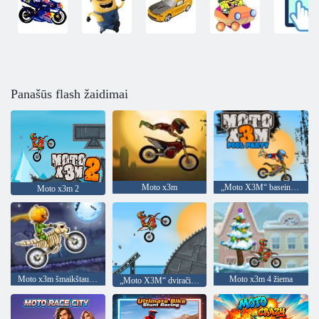
Panašūs flash žaidimai
Moto x3m
„Moto X3M“ baseino vakarėlis
Moto x3m 2
Moto x3m šmaikštaus žemės
Moto x3m 4 žiema
„Moto X3M“ dviračių lenktynės