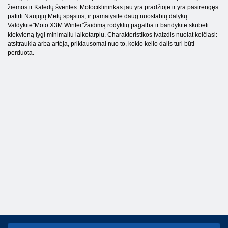
žiemos ir Kalėdų šventes. Motociklininkas jau yra pradžioje ir yra pasirengęs
patirti Naujųjų Metų spąstus, ir pamatysite daug nuostabių dalykų.
Valdykite"Moto X3M Winter"žaidimą rodyklių pagalba ir bandykite skubėti
kiekvieną lygį minimaliu laikotarpiu. Charakteristikos įvaizdis nuolat keičiasi:
atsitraukia arba artėja, priklausomai nuo to, kokio kelio dalis turi būti
perduota.