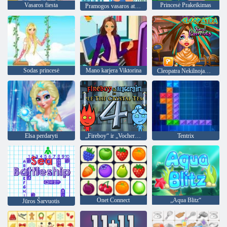
Vasaros fiesta
Princesė Prakeikimas
Pramogos vasaros atostogų
Sodas princesė
Mano karjera Viktorina
Cleopatra Nekilnojamasis kirpimo
Elsa perdaryti
„Fireboy“ ir „Vochergirl 4“: „Crystal Temple“
Tentrix
Onet Connect
„Aqua Blitz“
Jūros Šarvuotis