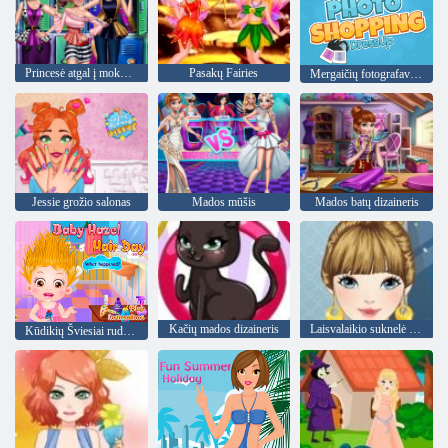
Princesė atgal į mokyklą
Pasakų Fairies
Mergaičių fotografavimo dressup
Jessie grožio salonas
Mados mūšis
Mados batų dizaineris
Kačių mados dizaineris
Laisvalaikio suknelė Mada
Kūdikių Šviesiai ruda Plaukų Diena