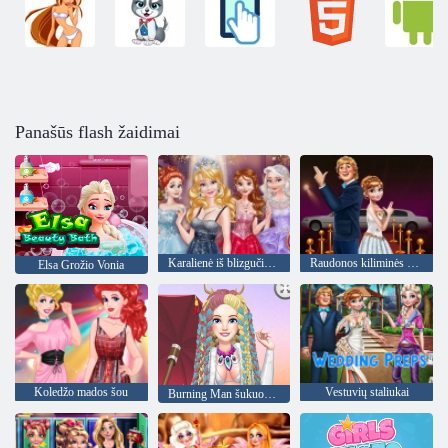
Panašūs flash žaidimai
Karalienė iš blizgučio Prom Ball
Raudonos kiliminės žvaigždės
Elsa Grožio Vonia
Koledžo mados šou
Vestuvių staliukai
Burning Man šukuosena