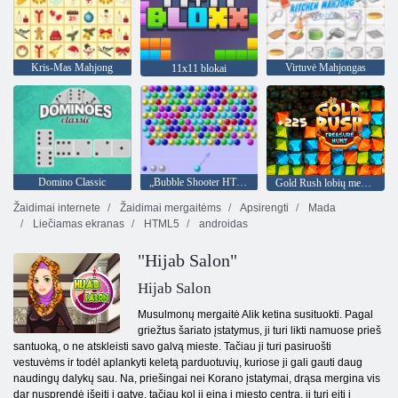
Kris-Mas Mahjong
Virtuvė Mahjongas
11x11 blokai
Domino Classic
„Bubble Shooter HTML5“
Gold Rush lobių medžioklė
Žaidimai internete
Žaidimai mergaitėms
Apsirengti
Mada
Liečiamas ekranas
HTML5
androidas
"Hijab Salon"
Hijab Salon
Musulmonų mergaitė Alik ketina susituokti. Pagal
griežtus šariato įstatymus, ji turi likti namuose prieš
santuoką, o ne atskleisti savo galvą mieste. Tačiau ji turi pasiruošti
vestuvėms ir todėl aplankyti keletą parduotuvių, kuriose ji gali gauti daug
naudingų dalykų sau. Na, priešingai nei Korano įstatymai, drąsa mergina vis
dar nusprendė išeiti į gatvę, tačiau kol ji eina į miesto centrą, ji turi eiti į