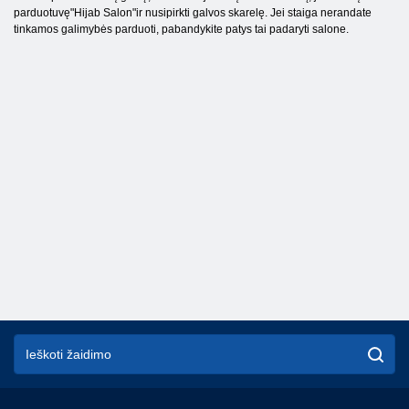
parduotuvę"Hijab Salon"ir nusipirkti galvos skarelę. Jei staiga nerandate
tinkamos galimybės parduoti, pabandykite patys tai padaryti salone.