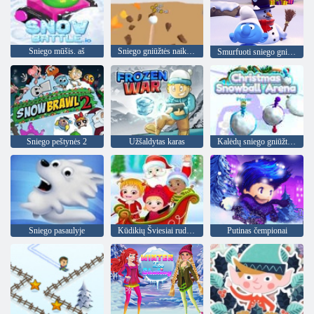
Sniego mūšis. aš
Sniego gniūžtės naikintojas
Smurfuoti sniego gniūžtės
Sniego peštynės 2
Užšaldytas karas
Kalėdų sniego gniūžtės arena
Sniego pasaulyje
Kūdikių Šviesiai ruda Kalėdų siurprizas
Putinas čempionai