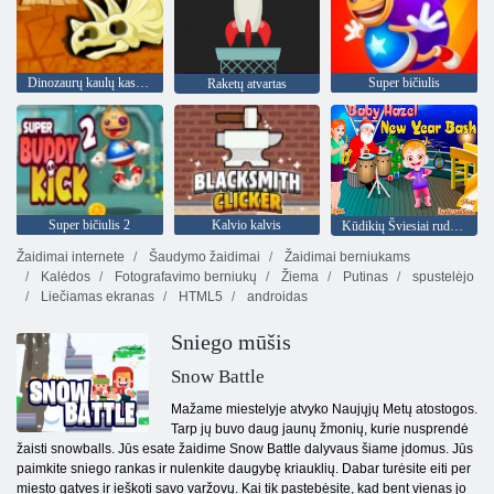
Dinozaurų kaulų kasimas
Super bičiulis
Raketų atvartas
Super bičiulis 2
Kalvio kalvis
Kūdikių Šviesiai ruda Naujieji Metai bash
Žaidimai internete
Šaudymo žaidimai
Žaidimai berniukams
Kalėdos
Fotografavimo berniukų
Žiema
Putinas
spustelėjo
Liečiamas ekranas
HTML5
androidas
Sniego mūšis
Snow Battle
Mažame miestelyje atvyko Naujųjų Metų atostogos.
Tarp jų buvo daug jaunų žmonių, kurie nusprendė
žaisti snowballs. Jūs esate žaidime Snow Battle dalyvaus šiame įdomus. Jūs
paimkite sniego rankas ir nulenkite daugybę kriauklių. Dabar turėsite eiti per
miesto gatves ir ieškoti savo varžovų. Kai tik pastebėsite, kad bent vienas jo