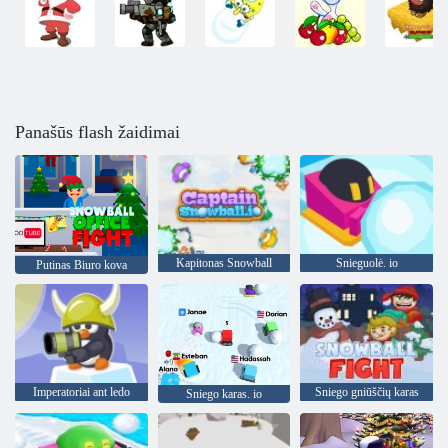
Panašūs flash žaidimai
Kapitonas Snowball
Snieguolė. io
Putinas Biuro kova
Imperatoriai ant ledo
Sniego gniūščių karas
Sniego karas. io