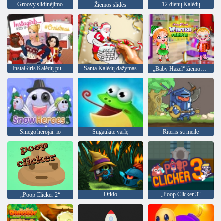
Groovy slidinėjimo
12 dienų Kalėdų
Žiemos slidės
InstaGirls Kalėdų puošniai apsirengti
Santa Kalėdų dažymas
„Baby Hazel“ žiemos mada
Sniego herojai. io
Sugaukite varlę
Riteris su meile
Orkio
„Poop Clicker 3“
„Poop Clicker 2“